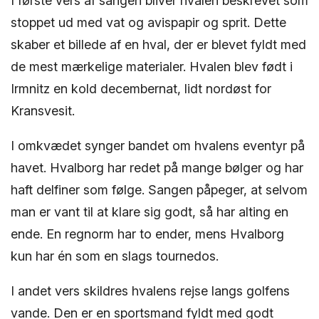
I første vers af sangen bliver hvalen beskrevet som
stoppet ud med vat og avispapir og sprit. Dette
skaber et billede af en hval, der er blevet fyldt med
de mest mærkelige materialer. Hvalen blev født i
Irmnitz en kold decembernat, lidt nordøst for
Kransvesit.
I omkvædet synger bandet om hvalens eventyr på
havet. Hvalborg har redet på mange bølger og har
haft delfiner som følge. Sangen påpeger, at selvom
man er vant til at klare sig godt, så har alting en
ende. En regnorm har to ender, mens Hvalborg
kun har én som en slags tournedos.
I andet vers skildres hvalens rejse langs golfens
vande. Den er en sportsmand fyldt med godt