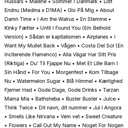
Hussars
•
Malene
•
Sommer I Danmark
•
Lidt
Endnu (Medina x D1MA)
•
Glo På Mig
•
About
Damn Time
•
I Am the Walrus
•
En Stemme
•
Kinky Fætter
•
Until I Found You (Em Beihold
Version)
•
Sådan er kaptialismen
•
Airplanes
•
I
Want My Mullet Back
•
Vågen
•
Costa Del Sol (En
Inciterende Flamenco)
•
Alla Vägar Har Sitt Pris
(Riktiga)
•
Du’ Til Fjappe Nu
•
Met Et Lille Barn I
Sin Hånd
•
For You
•
Morgenfest
•
Kom Tilbage
Nu
•
Watermelon Sugar
•
Blå Himmel
•
Kærlighed
Fjerner Had
•
Gode Dage, Gode Drinks
•
Tarzan
Mama Mia
•
Bathsheba
•
Buster Buster
•
Juice
•
Think Twice
•
Dit navn, dit nummer
•
Jul i Angora
•
Smells Like Nirvana
•
Vem vet
•
Sweet Creature
•
Flowers
•
Call Out My Name
•
Noget For Nogen