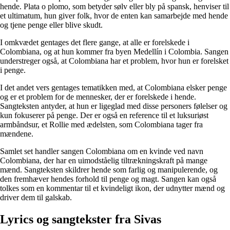
hende. Plata o plomo, som betyder sølv eller bly på spansk, henviser til
et ultimatum, hun giver folk, hvor de enten kan samarbejde med hende
og tjene penge eller blive skudt.
I omkvædet gentages det flere gange, at alle er forelskede i
Colombiana, og at hun kommer fra byen Medellín i Colombia. Sangen
understreger også, at Colombiana har et problem, hvor hun er forelsket
i penge.
I det andet vers gentages tematikken med, at Colombiana elsker penge
og er et problem for de mennesker, der er forelskede i hende.
Sangteksten antyder, at hun er ligeglad med disse personers følelser og
kun fokuserer på penge. Der er også en reference til et luksuriøst
armbåndsur, et Rollie med ædelsten, som Colombiana tager fra
mændene.
Samlet set handler sangen Colombiana om en kvinde ved navn
Colombiana, der har en uimodståelig tiltrækningskraft på mange
mænd. Sangteksten skildrer hende som farlig og manipulerende, og
den fremhæver hendes forhold til penge og magt. Sangen kan også
tolkes som en kommentar til et kvindeligt ikon, der udnytter mænd og
driver dem til galskab.
Lyrics og sangtekster fra Sivas