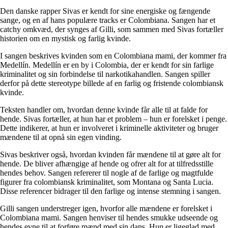
Den danske rapper Sivas er kendt for sine energiske og fængende
sange, og en af hans populære tracks er Colombiana. Sangen har et
catchy omkvæd, der synges af Gilli, som sammen med Sivas fortæller
historien om en mystisk og farlig kvinde.
I sangen beskrives kvinden som en Colombiana mami, der kommer fra
Medellín. Medellín er en by i Colombia, der er kendt for sin farlige
kriminalitet og sin forbindelse til narkotikahandlen. Sangen spiller
derfor på dette stereotype billede af en farlig og fristende colombiansk
kvinde.
Teksten handler om, hvordan denne kvinde får alle til at falde for
hende. Sivas fortæller, at hun har et problem – hun er forelsket i penge.
Dette indikerer, at hun er involveret i kriminelle aktiviteter og bruger
mændene til at opnå sin egen vinding.
Sivas beskriver også, hvordan kvinden får mændene til at gøre alt for
hende. De bliver afhængige af hende og ofrer alt for at tilfredsstille
hendes behov. Sangen refererer til nogle af de farlige og magtfulde
figurer fra colombiansk kriminalitet, som Montana og Santa Lucia.
Disse referencer bidrager til den farlige og intense stemning i sangen.
Gilli sangen understreger igen, hvorfor alle mændene er forelsket i
Colombiana mami. Sangen henviser til hendes smukke udseende og
hendes evne til at forføre mænd med sin dans. Hun er ligeglad med