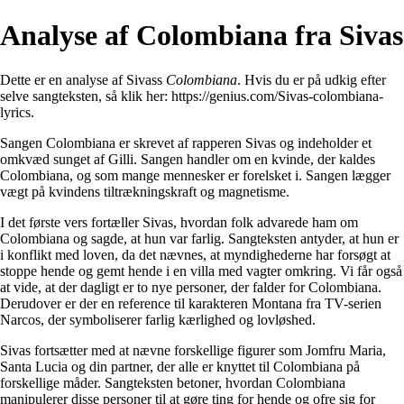
Analyse af Colombiana fra Sivas
Dette er en analyse af Sivass
Colombiana
. Hvis du er på udkig efter
selve sangteksten, så klik her:
https://genius.com/Sivas-colombiana-
lyrics
.
Sangen Colombiana er skrevet af rapperen Sivas og indeholder et
omkvæd sunget af Gilli. Sangen handler om en kvinde, der kaldes
Colombiana, og som mange mennesker er forelsket i. Sangen lægger
vægt på kvindens tiltrækningskraft og magnetisme.
I det første vers fortæller Sivas, hvordan folk advarede ham om
Colombiana og sagde, at hun var farlig. Sangteksten antyder, at hun er
i konflikt med loven, da det nævnes, at myndighederne har forsøgt at
stoppe hende og gemt hende i en villa med vagter omkring. Vi får også
at vide, at der dagligt er to nye personer, der falder for Colombiana.
Derudover er der en reference til karakteren Montana fra TV-serien
Narcos, der symboliserer farlig kærlighed og lovløshed.
Sivas fortsætter med at nævne forskellige figurer som Jomfru Maria,
Santa Lucia og din partner, der alle er knyttet til Colombiana på
forskellige måder. Sangteksten betoner, hvordan Colombiana
manipulerer disse personer til at gøre ting for hende og ofre sig for