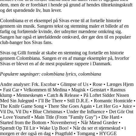
dem, men de er forelsket i hende på grund af hendes tiltrækningskraft
og det spændende liv, hun lever.
Colombiana er et eksempel på Sivas evne til at fortælle historier
gennem sin musik. Sangens tekst og stemning maler et billede af en
farlig og forførende kvinde, der udnytter mændene omkring sig.
Sangen har også et iørefaldende omkvæd, der gør den til en populær
club-banger hos Sivas fans.
Sivas og Gilli formår at skabe en stemning og fortælle en historie
gennem Colombiana. Sangen er en af mange eksempler på, hvorfor
Sivas er blevet en af de mest populære rappere i Danmark.
Populære søgninger: colombiana lyrics, colombiana
Andre analyser:
Frk. Escobar
•
Glimpse of Us
•
Rose
•
Længes Hjem
•
Fast Car
•
Velkommen til Medina
•
Magisk
•
Genstart
•
Rasmus
klump
•
Menneskesøn
•
Catch & Release
•
På Loftet Sidder Nissen
Med Sin Julegrød
•
I’ll Be There
•
Still D.R.E.
•
Romantic Homicide
•
The Knife Game Song
•
There She Goes Again
•
Let Her Go
•
Juice
•
Vil Du, Vil Du
•
Blue Christmas
•
Under the Influence
•
Det Gör Ont
•
Love Yourself
•
Main Title (From ”Family Guy”)
•
Die Hard
•
Started from the Bottom
•
Novembervej
•
Når Mænd Græder
•
Spændt Op Til Lir
•
Wake Up Boo!
•
Når du ser et stjerneskud
•
​i
morgen er der også en dag
•
Pragtfuld
•
Tomgang
•
HYGGE