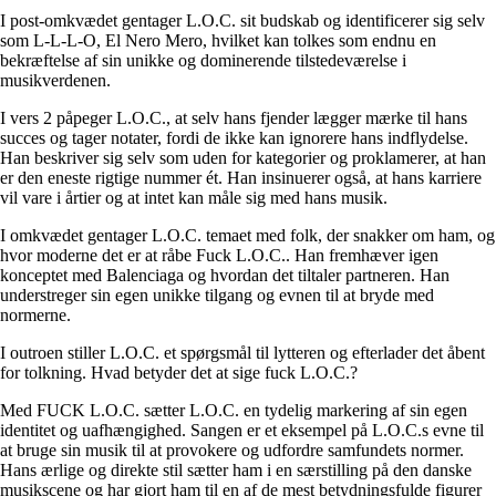
I post-omkvædet gentager L.O.C. sit budskab og identificerer sig selv
som L-L-L-O, El Nero Mero, hvilket kan tolkes som endnu en
bekræftelse af sin unikke og dominerende tilstedeværelse i
musikverdenen.
I vers 2 påpeger L.O.C., at selv hans fjender lægger mærke til hans
succes og tager notater, fordi de ikke kan ignorere hans indflydelse.
Han beskriver sig selv som uden for kategorier og proklamerer, at han
er den eneste rigtige nummer ét. Han insinuerer også, at hans karriere
vil vare i årtier og at intet kan måle sig med hans musik.
I omkvædet gentager L.O.C. temaet med folk, der snakker om ham, og
hvor moderne det er at råbe Fuck L.O.C.. Han fremhæver igen
konceptet med Balenciaga og hvordan det tiltaler partneren. Han
understreger sin egen unikke tilgang og evnen til at bryde med
normerne.
I outroen stiller L.O.C. et spørgsmål til lytteren og efterlader det åbent
for tolkning. Hvad betyder det at sige fuck L.O.C.?
Med FUCK L.O.C. sætter L.O.C. en tydelig markering af sin egen
identitet og uafhængighed. Sangen er et eksempel på L.O.C.s evne til
at bruge sin musik til at provokere og udfordre samfundets normer.
Hans ærlige og direkte stil sætter ham i en særstilling på den danske
musikscene og har gjort ham til en af de mest betydningsfulde figurer