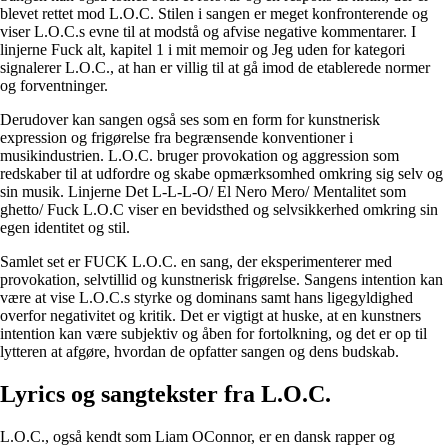
blevet rettet mod L.O.C. Stilen i sangen er meget konfronterende og
viser L.O.C.s evne til at modstå og afvise negative kommentarer. I
linjerne Fuck alt, kapitel 1 i mit memoir og Jeg uden for kategori
signalerer L.O.C., at han er villig til at gå imod de etablerede normer
og forventninger.
Derudover kan sangen også ses som en form for kunstnerisk
expression og frigørelse fra begrænsende konventioner i
musikindustrien. L.O.C. bruger provokation og aggression som
redskaber til at udfordre og skabe opmærksomhed omkring sig selv og
sin musik. Linjerne Det L-L-L-O/ El Nero Mero/ Mentalitet som
ghetto/ Fuck L.O.C viser en bevidsthed og selvsikkerhed omkring sin
egen identitet og stil.
Samlet set er FUCK L.O.C. en sang, der eksperimenterer med
provokation, selvtillid og kunstnerisk frigørelse. Sangens intention kan
være at vise L.O.C.s styrke og dominans samt hans ligegyldighed
overfor negativitet og kritik. Det er vigtigt at huske, at en kunstners
intention kan være subjektiv og åben for fortolkning, og det er op til
lytteren at afgøre, hvordan de opfatter sangen og dens budskab.
Lyrics og sangtekster fra L.O.C.
L.O.C., også kendt som Liam OConnor, er en dansk rapper og