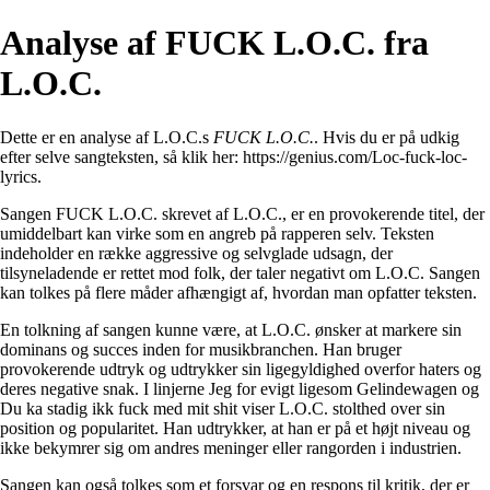
Analyse af FUCK L.O.C. fra
L.O.C.
Dette er en analyse af L.O.C.s
FUCK L.O.C.
. Hvis du er på udkig
efter selve sangteksten, så klik her:
https://genius.com/Loc-fuck-loc-
lyrics
.
Sangen FUCK L.O.C. skrevet af L.O.C., er en provokerende titel, der
umiddelbart kan virke som en angreb på rapperen selv. Teksten
indeholder en række aggressive og selvglade udsagn, der
tilsyneladende er rettet mod folk, der taler negativt om L.O.C. Sangen
kan tolkes på flere måder afhængigt af, hvordan man opfatter teksten.
En tolkning af sangen kunne være, at L.O.C. ønsker at markere sin
dominans og succes inden for musikbranchen. Han bruger
provokerende udtryk og udtrykker sin ligegyldighed overfor haters og
deres negative snak. I linjerne Jeg for evigt ligesom Gelindewagen og
Du ka stadig ikk fuck med mit shit viser L.O.C. stolthed over sin
position og popularitet. Han udtrykker, at han er på et højt niveau og
ikke bekymrer sig om andres meninger eller rangorden i industrien.
Sangen kan også tolkes som et forsvar og en respons til kritik, der er