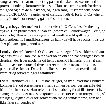
sangskriver, der har markeret sig på den danske musikscene med sin
provokerende og kontroversielle stil. Hans tekster er kendt for deres
ærlighed og direkte budskaber, og ingen sang illustrerer dette bedre
end FUCK L.O.C.. Sangen er et kraftfuldt udtryk for L.O.C.s vilje til
at bryde med normerne og gå imod strømmen.
Sangen begynder med en intro, der viser L.O.C.s selvsikkerhed og
styrke. Han proklamerer, at han er ligesom en Gelindewagen – evig og
uopnåelig. Han udtrykker også sin afstandtagen til spillet og
konventionerne i musikbranchen, da han kun vil have succes, hvis det
sker på hans egne præmisser.
I omkvædet reflekterer L.O.C. over, hvor meget folk snakker om ham
og hans musik. Han ironiserer over ideen om at blive betragtet som en
designer, der laver moderne og trendy musik. Han siger også, at man
kan bruge sine penge på dyre mærker som Balenciaga, fordi ens
partner vil elske det. Dette kan tolkes som en kritik af overfladiske
værdier og forventninger i samfundet.
I vers 1 fremhæver L.O.C., at han er ligeglad med, hvor hans kritikere
kommer fra, og præsenterer sig selv som en person, der har arbejdet
hårdt for sin succes. Han refererer til sit nabolag for at illustrere, at han
stadig er forbundet med sine rødder og oprindelse. Han udtrykker også
sin ligegyldighed over for konventionerne og standarderne, som han
ikke føler sig bundet af.