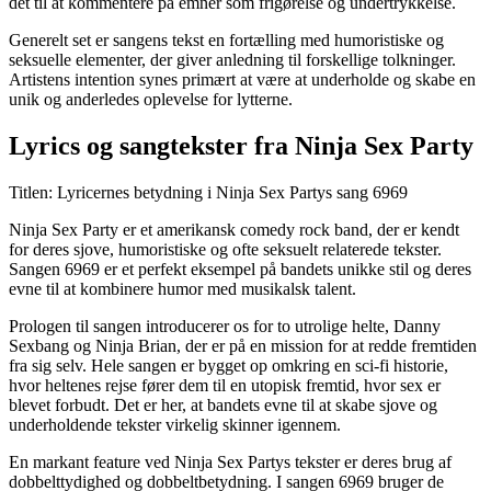
det til at kommentere på emner som frigørelse og undertrykkelse.
Generelt set er sangens tekst en fortælling med humoristiske og
seksuelle elementer, der giver anledning til forskellige tolkninger.
Artistens intention synes primært at være at underholde og skabe en
unik og anderledes oplevelse for lytterne.
Lyrics og sangtekster fra Ninja Sex Party
Titlen: Lyricernes betydning i Ninja Sex Partys sang 6969
Ninja Sex Party er et amerikansk comedy rock band, der er kendt
for deres sjove, humoristiske og ofte seksuelt relaterede tekster.
Sangen 6969 er et perfekt eksempel på bandets unikke stil og deres
evne til at kombinere humor med musikalsk talent.
Prologen til sangen introducerer os for to utrolige helte, Danny
Sexbang og Ninja Brian, der er på en mission for at redde fremtiden
fra sig selv. Hele sangen er bygget op omkring en sci-fi historie,
hvor heltenes rejse fører dem til en utopisk fremtid, hvor sex er
blevet forbudt. Det er her, at bandets evne til at skabe sjove og
underholdende tekster virkelig skinner igennem.
En markant feature ved Ninja Sex Partys tekster er deres brug af
dobbelttydighed og dobbeltbetydning. I sangen 6969 bruger de