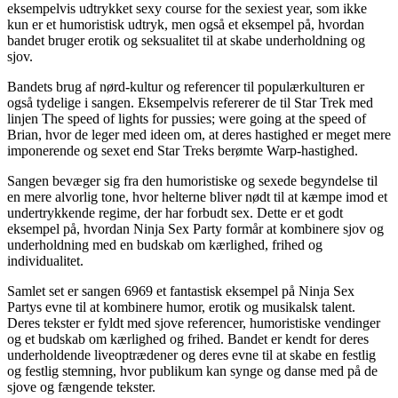
eksempelvis udtrykket sexy course for the sexiest year, som ikke
kun er et humoristisk udtryk, men også et eksempel på, hvordan
bandet bruger erotik og seksualitet til at skabe underholdning og
sjov.
Bandets brug af nørd-kultur og referencer til populærkulturen er
også tydelige i sangen. Eksempelvis refererer de til Star Trek med
linjen The speed of lights for pussies; were going at the speed of
Brian, hvor de leger med ideen om, at deres hastighed er meget mere
imponerende og sexet end Star Treks berømte Warp-hastighed.
Sangen bevæger sig fra den humoristiske og sexede begyndelse til
en mere alvorlig tone, hvor helterne bliver nødt til at kæmpe imod et
undertrykkende regime, der har forbudt sex. Dette er et godt
eksempel på, hvordan Ninja Sex Party formår at kombinere sjov og
underholdning med en budskab om kærlighed, frihed og
individualitet.
Samlet set er sangen 6969 et fantastisk eksempel på Ninja Sex
Partys evne til at kombinere humor, erotik og musikalsk talent.
Deres tekster er fyldt med sjove referencer, humoristiske vendinger
og et budskab om kærlighed og frihed. Bandet er kendt for deres
underholdende liveoptrædener og deres evne til at skabe en festlig
og festlig stemning, hvor publikum kan synge og danse med på de
sjove og fængende tekster.