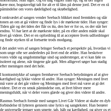
smertefuldt. Han siger: Og en dag vågner man op, og så der ingen
kære mor, bogstaveligt talt for alt er til låns på denne jord. Det er en rå
påmindelse om vores dødelighed og skrøbelighed.
I omkvædet af sangen vender Seebach blikket mod fremtiden og slår
tonen an om at gå videre og finde lys i de mørkeste tider. Han synger:
Tiden går og det tiden der flår os itu, den her er for os, os der står her
endnu. Vi har lært at de mørkeste tider, på en eller anden måde skal
livet gå videre. Det er en opfordring til at acceptere livets udfordringer
og finde styrken til at fortsætte trods modgang.
I det andet vers af sangen bringer Seebach et perspektiv på, hvordan vi
som unge ofte ser anderledes på livet end de ældre. Han beskriver
vores vilde og ungdommelige sind og understreger, at vi kan føle os
isoleret og alene, når tingene går galt. Men alligevel søger han stadig
efter meningen med det hele.
I kontraststykke af sangen fremhæver Seebach betydningen af at give
kærlighed og lykke videre til andre. Han synger: Meningen med livet
må være at det går videre og Meningen med livet må være at gi det
videre. Det er en smuk påmindelse om, at livet bliver mere
meningsfuldt, når vi deler vores glæde og giver den videre til andre.
Rasmus Seebach formår med sangen Livet Går Videre at skabe en dyb
forbindelse til lytteren gennem sine lyrics og sangtekster. Han berører
de universelle temaer som smerte, tab, håb og kærlighed, og giver os et