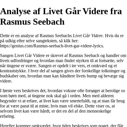
Analyse af Livet Går Videre fra
Rasmus Seebach
Dette er en analyse af Rasmus Seebachs
Livet Går Videre
. Hvis du er
på udkig efter selve sangteksten, så klik her:
https://genius.com/Rasmus-seebach-livet-gar-videre-lyrics
.
Sangen Livet Går Videre er skrevet af Rasmus Seebach og handler om
livets udfordringer og hvordan man finder styrken til at fortsætte, selv
når tingene er svære. Sangen er opdelt i tre vers, et omkvæd og et
kontraststykke. I hver del af sangen gives der forskellige tolkninger og
budskaber om, hvordan man kan håndtere livets bump og bevæge sig
videre.
I første vers beskrives det, hvordan voksne ofte forsøger at berolige os
som børn med, at tingene nok skal gå i orden. Men med alderen
begynder vi at erfare, at livet kan være smertefuldt, og at man får brug
for at være parat til at miste, hvis man vil elske. Dette viser os, at
selvom livet kan være hårdt, er det en del af den menneskelige
erfaring.
Herefter kommer omkvædet, hvor tiden beskrives som noget, der flår