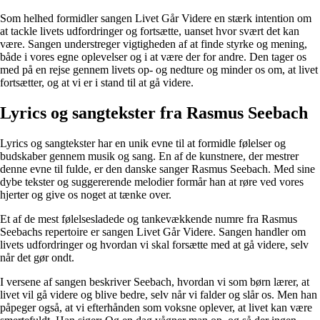
Som helhed formidler sangen Livet Går Videre en stærk intention om
at tackle livets udfordringer og fortsætte, uanset hvor svært det kan
være. Sangen understreger vigtigheden af at finde styrke og mening,
både i vores egne oplevelser og i at være der for andre. Den tager os
med på en rejse gennem livets op- og nedture og minder os om, at livet
fortsætter, og at vi er i stand til at gå videre.
Lyrics og sangtekster fra Rasmus Seebach
Lyrics og sangtekster har en unik evne til at formidle følelser og
budskaber gennem musik og sang. En af de kunstnere, der mestrer
denne evne til fulde, er den danske sanger Rasmus Seebach. Med sine
dybe tekster og suggererende melodier formår han at røre ved vores
hjerter og give os noget at tænke over.
Et af de mest følelsesladede og tankevækkende numre fra Rasmus
Seebachs repertoire er sangen Livet Går Videre. Sangen handler om
livets udfordringer og hvordan vi skal forsætte med at gå videre, selv
når det gør ondt.
I versene af sangen beskriver Seebach, hvordan vi som børn lærer, at
livet vil gå videre og blive bedre, selv når vi falder og slår os. Men han
påpeger også, at vi efterhånden som voksne oplever, at livet kan være