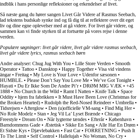
indblik i hans personlige refleksioner og erkendelser af livet.
Så næste gang du hører sangen Livet Går Videre af Rasmus Seebach,
lad tekstens budskab synke ind og få dig til at reflektere over dit eget
liv og dine egne oplevelser med at gå videre. For livet går videre, og
sammen kan vi finde styrken til at fortsætte på vores rejse i denne
verden.
Populære søgninger: livet går videre, livet går videre rasmus seebach,
livet går videre lyrics, rasmus seebach børn
Andre analyser:
Chug Jug With You
•
Lille Store Verden
•
Smooth
Operator
•
Tattoo
•
Dansktop
•
Happy Together
•
Visa vid vindens
ängar
•
Freitag
•
My Love is Your Love
•
Udenfor sæsonen
•
HUMBLE.
•
Please Don’t Say You Love Me
•
We’ve Got Tonight
•
Hayati
•
Du Er Ikke Som De Andre Pi’r
•
DRØM MIG VÆK
•
+45
1888
•
No Church in the Wild
•
Ramt I Natten
•
Knife Talk
•
Space
Oddity
•
​hjem fra fabrikken
•
It Must Have Been Love (Christmas for
the Broken Hearted)
•
Rudolph the Red-Nosed Reindeer
•
Umbrella
•
Tidsrejsen
•
Afterglow
•
Den (u)officielle VM-sang
•
Find Mig Her
•
No Role Modelz
•
Stan
•
Jeg Vil La’ Lyset Brænde
•
Chicago
Freestyle
•
Dream On
•
Når lygterne tændes
•
Efterår
•
København
•
Barndommens Gade
•
Æstetisk
•
Sikke En Sang
•
Alle Har En Drøm
•
Et Sidste Kys
•
Djævlebakken
•
Fast Car
•
FORRETNING
•
Push It
To The Limit
•
Self Control
•
Hallelujah
•
No Woman, No Cry
•