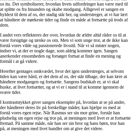
os itu. Det symboliserer, hvordan livets udfordringer kan være med til
at splitte os fra hinanden og skabe modgang. Alligevel er sangen en
hyldest til dem af os, der stadig står her, og understreger, at vi har lært
at håndtere de mørkeste tider og finde en måde at fortsætte på trods af
dem.
I andet vers reflekteres der over, hvordan de ældre altid råder os til at
være forsigtige og tænke os om. Men vi som unge tror, at de ikke kan
forstå vores vilde og passionerede livsstil. Når vi så mister nogen,
indser vi, at der er nogle dage, som aldrig kommer igen. Sangen
anerkender ensomheden og forsøger fortsat at finde en mening og
formål i at gå videre.
Herefter gentages omkvædet, hvor det igen understreges, at selvom
tiden kan være hård, er det dem af os, der står tilbage, der kan lære at
håndtere modgangen og fortsætte. Sangens budskab er, at vi skal
huske, at livet fortsætter, og at vi er i stand til at komme igennem de
svære tider.
I kontraststykket giver sangen eksempler på, hvordan at se på andre,
der håndterer deres liv på forskellige måder, kan hjælpe os med at
forstå vores egen rejse. Når Rasmus ser sin mor grine, forstår han
pludselig sin egen rejse og tror på, at meningen med livet er at fortsætte
fremad. På samme måde, når han ser sin bror og hans børn, tror han
på, at meningen med livet handler om at give det videre.