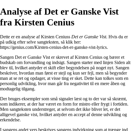
Analyse af Det er Ganske Vist
fra Kirsten Cenius
Dette er en analyse af Kirsten Ceniuss
Det er Ganske Vist
. Hvis du er
på udkig efter selve sangteksten, så klik her:
https://genius.com/Kirsten-cenius-det-er-ganske-vist-lyrics
.
Sangen Det er Ganske Vist er skrevet af Kirsten Cenius og bærer et
budskab om forvandling og indsigt. Sangen starter med linjen Siden alt
blev til, hvilket antyder et skift eller begyndelsen på noget nyt. Sangen
beskriver, hvordan man først er stejl og kun ser fejl, men så begynder
man at se ret og opdager, at visse ting er sket. Dette kan tolkes som en
personlig udvikling, hvor man går fra negativitet til en mere åben og
modtagelig tilgang.
Der bruges eksempler som små signaler læst og to der var så skræmt,
som indikerer, at der har været en form for mistro eller frygt i fortiden.
Men sangteksten understreger, at selvom det ikke bliver let, er det
alligevel ganske vist, hvilket antyder en accept af denne udvikling og
erkendelse.
I sangens andet vers beskrives sangens indvirkning som at trænge ind