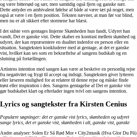
og være bittersød og sær, men samtidig også fjern og ganske nær.
Dette antyder en ambivalent følelse af både at være tæt på noget, men
også at være i en fjern position. Teksten nævner, at man før var blind,
men nu er alt sikkert efter stormene har blæst.
I det sidste vers gentages linjerne Skønheden hun fandt, Udyret han
vandt, Det er ganske vist. Dette skaber en kontrast mellem skønhed og
udyret, der kan repræsentere en dualitet indenfor en person eller en
situation. Sangteksten konkluderer med at gentage, at det er ganske
vist, hvilket kan ses som en bekræftelse af sangens budskab og en
slutning på fortællingen.
Artistens intention med sangen kan være at beskrive en personlig rejse
fra negativitet og frygt til accept og indsigt. Sangteksten giver lytteren
eller læseren mulighed for at relatere til denne rejse og måske finde
trøst eller inspiration i den. Sangens gentagelse af Det er ganske vist
gør budskabet klart og efterlader ingen tvivl om sangens intention.
Lyrics og sangtekster fra Kirsten Cenius
Populære søgninger: det er ganske vist lyrics, skønheden og udyret
sange lyrics, det er ganske vist, skønheden i alt, ganske vist, ganske
Andre analyser:
Solen Er Så Rød Mor
•
City2musik (Hva Glor Du På)