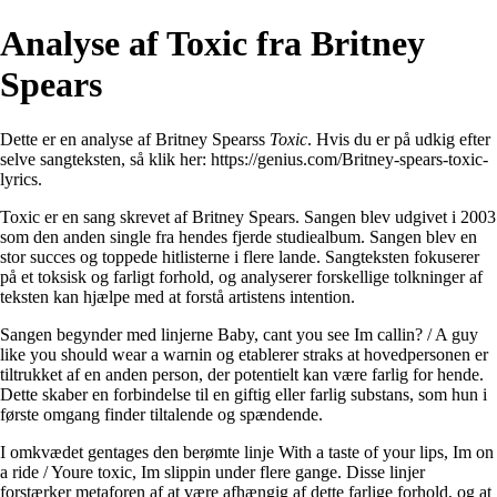
Analyse af Toxic fra Britney
Spears
Dette er en analyse af Britney Spearss
Toxic
. Hvis du er på udkig efter
selve sangteksten, så klik her:
https://genius.com/Britney-spears-toxic-
lyrics
.
Toxic er en sang skrevet af Britney Spears. Sangen blev udgivet i 2003
som den anden single fra hendes fjerde studiealbum. Sangen blev en
stor succes og toppede hitlisterne i flere lande. Sangteksten fokuserer
på et toksisk og farligt forhold, og analyserer forskellige tolkninger af
teksten kan hjælpe med at forstå artistens intention.
Sangen begynder med linjerne Baby, cant you see Im callin? / A guy
like you should wear a warnin og etablerer straks at hovedpersonen er
tiltrukket af en anden person, der potentielt kan være farlig for hende.
Dette skaber en forbindelse til en giftig eller farlig substans, som hun i
første omgang finder tiltalende og spændende.
I omkvædet gentages den berømte linje With a taste of your lips, Im on
a ride / Youre toxic, Im slippin under flere gange. Disse linjer
forstærker metaforen af at være afhængig af dette farlige forhold, og at