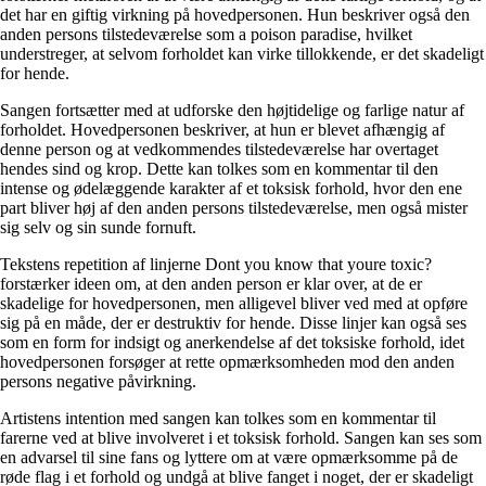
det har en giftig virkning på hovedpersonen. Hun beskriver også den
anden persons tilstedeværelse som a poison paradise, hvilket
understreger, at selvom forholdet kan virke tillokkende, er det skadeligt
for hende.
Sangen fortsætter med at udforske den højtidelige og farlige natur af
forholdet. Hovedpersonen beskriver, at hun er blevet afhængig af
denne person og at vedkommendes tilstedeværelse har overtaget
hendes sind og krop. Dette kan tolkes som en kommentar til den
intense og ødelæggende karakter af et toksisk forhold, hvor den ene
part bliver høj af den anden persons tilstedeværelse, men også mister
sig selv og sin sunde fornuft.
Tekstens repetition af linjerne Dont you know that youre toxic?
forstærker ideen om, at den anden person er klar over, at de er
skadelige for hovedpersonen, men alligevel bliver ved med at opføre
sig på en måde, der er destruktiv for hende. Disse linjer kan også ses
som en form for indsigt og anerkendelse af det toksiske forhold, idet
hovedpersonen forsøger at rette opmærksomheden mod den anden
persons negative påvirkning.
Artistens intention med sangen kan tolkes som en kommentar til
farerne ved at blive involveret i et toksisk forhold. Sangen kan ses som
en advarsel til sine fans og lyttere om at være opmærksomme på de
røde flag i et forhold og undgå at blive fanget i noget, der er skadeligt