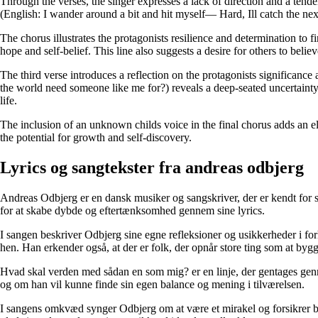
Through the verses, the singer expresses a lack of direction and a tenden
(English: I wander around a bit and hit myself— Hard, Ill catch the next
The chorus illustrates the protagonists resilience and determination to fi
hope and self-belief. This line also suggests a desire for others to bel
The third verse introduces a reflection on the protagonists significa
the world need someone like me for?) reveals a deep-seated uncertainty
life.
The inclusion of an unknown childs voice in the final chorus adds an e
the potential for growth and self-discovery.
Lyrics og sangtekster fra ​​andreas odbjerg
Andreas Odbjerg er en dansk musiker og sangskriver, der er kendt for s
for at skabe dybde og eftertænksomhed gennem sine lyrics.
I sangen beskriver Odbjerg sine egne refleksioner og usikkerheder i forho
hen. Han erkender også, at der er folk, der opnår store ting som at byg
Hvad skal verden med sådan en som mig? er en linje, der gentages genn
og om han vil kunne finde sin egen balance og mening i tilværelsen.
I sangens omkvæd synger Odbjerg om at være et mirakel og forsikrer både 