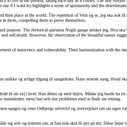
cy to live in the present, taking each day as it comes. The line Strejfer 
 one if I want to) highlights a sense of spontaneity and the determinatio
nd their place in the world. The repetition of Vent og se, jeg ska nok få 
ieve in them, compelling them to prove themselves.
nce and purpose. The rhetorical question Nogle gange tænker jeg, Hva 
 and self-doubt. However, the observation of the beautiful sunset sugg
lement of innocence and vulnerability. Their harmonization with the si
in unikke og ærlige tilgang til sangtekster. Hans seneste sang, Hvad sk
ld til sin vej i livet. Han åbner op med linjen, Måske jeg burde ha en pl
ge rumraketter, mens han selv har problemer med at finde sin retning.
em sangen og viser Odbjergs selvtvivl og overvejelser om sin egen vær
sig selv og lytteren om, at han nok skal få styr på det. Disse linjer vis