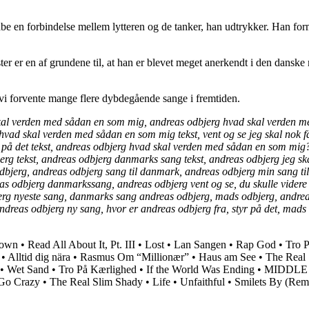
skabe en forbindelse mellem lytteren og de tanker, han udtrykker. Han 
r er en af grundene til, at han er blevet meget anerkendt i den danske
 vi forvente mange flere dybdegående sange i fremtiden.
al verden med sådan en som mig, andreas odbjerg hvad skal verden me
dt, hvad skal verden med sådan en som mig tekst, vent og se jeg skal nok
r på det tekst, andreas odbjerg hvad skal verden med sådan en som mi
g tekst, andreas odbjerg danmarks sang tekst, andreas odbjerg jeg skal
dbjerg, andreas odbjerg sang til danmark, andreas odbjerg min sang 
reas odbjerg danmarkssang, andreas odbjerg vent og se, du skulle videre
erg nyeste sang, danmarks sang andreas odbjerg, mads odbjerg, andre
dreas odbjerg ny sang, hvor er andreas odbjerg fra, styr på det, mads 
rown
•
Read All About It, Pt. III
•
Lost
•
Lan Sangen
•
Rap God
•
Tro 
•
Alltid dig nära
•
Rasmus Om “Millionær”
•
Haus am See
•
The Real
•
Wet Sand
•
Tro På Kærlighed
•
If the World Was Ending
•
MIDDLE
Go Crazy
•
The Real Slim Shady
•
Life
•
Unfaithful
•
Smilets By (Rem