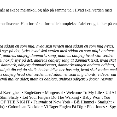
formår at skabe melankoli og håb på samme tid i Hvad skal verden med
 musikscene. Han formår at formidle komplekse følelser og tanker på en
d sådan en som mig, hvad skal verden med sådan en som mig lyrics,
 få styr på det, lyrics hvad skal verden med sådan en som mig? andreas
g?, andreas odbjerg danmarks sang, andreas odbjerg hvad skal verden
 nok få styr på det, andreas odbjerg sang til danmark tekst, hvad skal
til danmark, odbjerg danmarkssang, danmarkssangen andreas odbjerg,
 ud på din vej du skulle hellere blive her hos mig, hvad skal verden med
as odbjerg hvad skal verden med sådan en som mig chords, videoer om
emil møller alder, mathias odbjerg, andreas odbjerg x factor, rasmus
På Kærlighed
•
Engletårer
•
Morgensol
•
Welcome To My Life
•
Ud Af
 Slim Shady
•
Let Your Fingers Do The Walking
•
Baby Won’t You
 OF THE NIGHT
•
Fairytale of New York
•
Blå Himmel
•
Starlight
•
ix)
•
Colombian Necktie
•
Vi Tager Fuglen På Dig
•
Pilot Jones
•
​iSpy