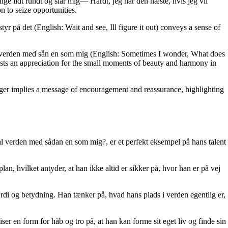
lige lidt rundt og slår mig— Hårdt, jeg når den næste, hvis jeg vil
n to seize opportunities.
styr på det (English: Wait and see, Ill figure it out) conveys a sense of
ska verden med sån en som mig (English: Sometimes I wonder, What does
ests an appreciation for the small moments of beauty and harmony in
nger implies a message of encouragement and reassurance, highlighting
al verden med sådan en som mig?, er et perfekt eksempel på hans talent
an, hvilket antyder, at han ikke altid er sikker på, hvor han er på vej
di og betydning. Han tænker på, hvad hans plads i verden egentlig er,
er en form for håb og tro på, at han kan forme sit eget liv og finde sin