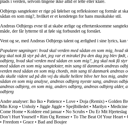
plads i verden, selvom tingene ikke altid er lette eller klare.
Odbjergs sangtekster er rige på følelser og refleksioner og formår at 
sådan en som mig?, hvilket er et kendetegn for hans musikalske stil.
Andreas Odbjergs evne til at skabe ærlige og eftertænksomme sangtekste
måde, der får lytterne til at føle sig forbundet og forstået.
Vent og se, med Andreas Odbjergs talent og ærlighed i sine lyrics, kan
Populære søgninger: hvad skal verden med sådan en som mig, hvad sk
jeg skal nok få styr på det, jeg var et mirakel fra den dag jeg blev fø
odbjerg, hvad skal verden med sådan en som mig?, jeg skal nok få sty
med sådan en som mig sangtekster, min sang til danmark andreas odbjer
verden med sådan en som mig chords, min sang til danmark andreas o
du skulle videre ud på din vej du skulle hellere blive her hos mig, and
sådan en som mig analyse, andreas odbjerg nyeste sang, andreas odbj
andreas odbjerg, en som mig, anders odbjerg, andreas odbjerg alder, an
odbjerg
Andre analyser:
Iko Iko
•
Patience
•
Love
•
Doja (Remix)
•
Golden B
Min Krop
•
Unholy
•
Jiggle Jiggle
•
Spejlbilledet
•
Marilyn
•
Medicine
Come Home
•
Koldere end januar
•
No Scrubs
•
Du Er Mit Hjerteslag
Don’t Hurt Yourself
•
Rim Og Remser
•
To The Beat Of Your Heart
•
•
Freedom
•
Grace
•
Bad and Boujee