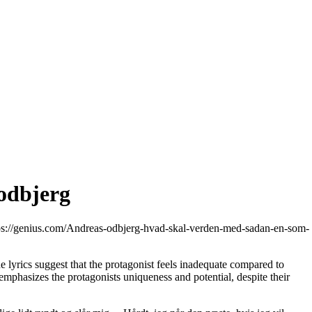
 odbjerg
ps://genius.com/Andreas-odbjerg-hvad-skal-verden-med-sadan-en-som-
lyrics suggest that the protagonist feels inadequate compared to
emphasizes the protagonists uniqueness and potential, despite their