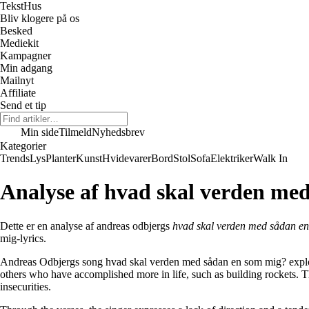
Tekst
Hus
Bliv klogere på os
Besked
Mediekit
Kampagner
Min adgang
Mailnyt
Affiliate
Send et tip
Min side
Tilmeld
Nyhedsbrev
Kategorier
Trends
Lys
Planter
Kunst
Hvidevarer
Bord
Stol
Sofa
Elektriker
Walk In
Analyse af ​hvad skal verden med
Dette er en analyse af ​​andreas odbjergs
​hvad skal verden med sådan e
mig-lyrics
.
Andreas Odbjergs song hvad skal verden med sådan en som mig? explores 
others who have accomplished more in life, such as building rockets. The
insecurities.