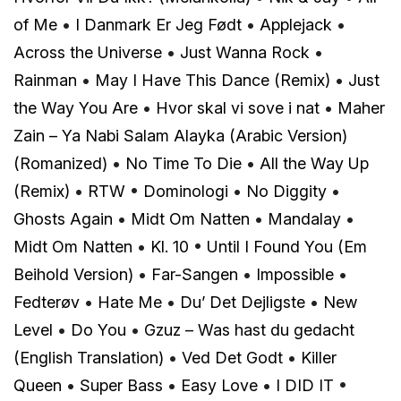
of Me
•
I Danmark Er Jeg Født
•
Applejack
•
Across the Universe
•
Just Wanna Rock
•
Rainman
•
May I Have This Dance (Remix)
•
Just
the Way You Are
•
Hvor skal vi sove i nat
•
Maher
Zain – Ya Nabi Salam Alayka (Arabic Version)
(Romanized)
•
No Time To Die
•
All the Way Up
(Remix)
•
RTW
•
Dominologi
•
No Diggity
•
Ghosts Again
•
Midt Om Natten
•
Mandalay
•
Midt Om Natten
•
Kl. 10
•
Until I Found You (Em
Beihold Version)
•
Far-Sangen
•
Impossible
•
Fedterøv
•
Hate Me
•
Du’ Det Dejligste
•
New
Level
•
Do You
•
Gzuz – Was hast du gedacht
(English Translation)
•
Ved Det Godt
•
Killer
Queen
•
Super Bass
•
Easy Love
•
I DID IT
•