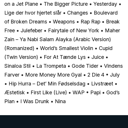
on a Jet Plane
•
The Bigger Picture
•
Yesterday
•
Lige der hvor hjertet slår
•
Changes
•
Boulevard
of Broken Dreams
•
Weapons
•
Rap Rap
•
Break
Free
•
Julefeber
•
Fairytale of New York
•
Maher
Zain – Ya Nabi Salam Alayka (Arabic Version)
(Romanized)
•
World’s Smallest Violin
•
Cupid
(Twin Version)
•
For At Tænde Lys
•
Juice
•
Sinaloa Stil
•
La Trompeta
•
Gode Tider
•
Vindens
Farver
•
More Money More Gyal
•
2 Die 4
•
July
•
Hip Hurra – Det’ Min Fødselsdag
•
Livstræet
•
Æstetisk
•
First Like (Live)
•
WAP
•
Papi
•
God’s
Plan
•
I Was Drunk
•
Nina