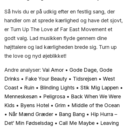
Så hvis du er på udkig efter en festlig sang, der
handler om at sprede kærlighed og have det sjovt,
er Turn Up The Love af Far East Movement et
godt valg. Lad musikken flyde gennem dine
højttalere og lad kærligheden brede sig. Turn up
the love og nyd øjeblikket!
Andre analyser:
Vai Amor
•
Gode Dage, Gode
Drinks
•
Fake Your Beauty
•
Tidsrejsen
•
West
Coast
•
Ruin
•
Blinding Lights
•
Stik Mig Lappen
•
Menneskesøn
•
Peligrosa
•
Back When We Were
Kids
•
Byens Hotel
•
Grim
•
Middle of the Ocean
•
Når Mænd Græder
•
Bang Bang
•
Hip Hurra –
Det’ Min Fødselsdag
•
Call Me Maybe
•
Leaving