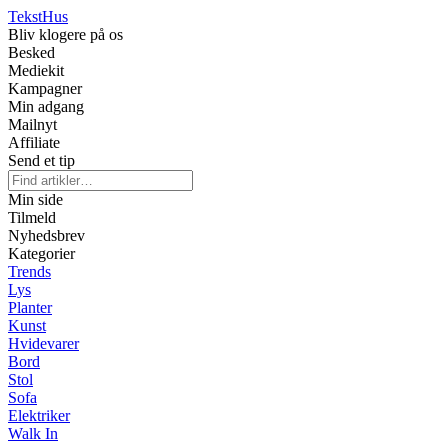
Tekst
Hus
Bliv klogere på os
Besked
Mediekit
Kampagner
Min adgang
Mailnyt
Affiliate
Send et tip
Min side
Tilmeld
Nyhedsbrev
Kategorier
Trends
Lys
Planter
Kunst
Hvidevarer
Bord
Stol
Sofa
Elektriker
Walk In