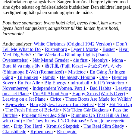
tekstforfatter og sangskriver. Sangen formår at berøre lytteren med
sine dybe tekster og følelsesladede budskaber. Den skildrer længsel,
kærlighed og håb på en smuk og rørende måde.
Populære søgninger: byens hotel tekst, byens hotel, kim larsen
byens hotel sangtekster, sangtekster til kim larsen byens hotel,
larsenhotel
Andre analyser:
White Christmas (Original 1942 Version)
•
Don’t
Tell Me What to Do
•
Rustenborg
•
Lyser I Mørke
•
Buster
•
Hva’
Med Dig Selv?
•
The Weeknd – Blinding Lights (Dansk
Oversættelse)
•
Når Mænd Græder
•
​die first
•
Neonlys
•
Mona
•
Bara få va mig själv
•
藤井風 (Fujii Kaze) – 死ぬのがいいわ
(Shinunoga E-Wa) (Romanized)
•
Mistletoe
•
En Gång Är Ingen
Gång
•
Til Banken
•
Habibi
•
Helplessly Hoping
•
One
•
Bjørnen
Sover
•
Én For Alle
•
Big Energy
•
​mirrorball
•
Jul På Vesterbro
•
Novembervej
•
Independent Women, Part 1
•
Bad Habits
•
Leaving
on a Jet Plane
•
I’m All About You
•
Happy Xmas (War Is Over)
•
Leaving on a Jet Plane
•
Cirice
•
These Boots Are Made for Walkin’
•
Bejeweled
•
Harry Styles: Live on Tour Setlist
•
F.N
•
Hit ’Em Up
•
The Fresh Prince of Bel-Air
•
Når Tiden Går Baglæns
•
Pass the
Dutchie
•
Proletar (Hvor Jeg Står)
•
Running Up That Hill (A Deal
with God)
•
Do They Know It’s Christmas?
•
Non, je ne regrette
rien
•
Drip Too Hard
•
Kronisk Skeptisk
•
The Real Slim Shady
•
Glansbillede
•
København
•
Risengrød