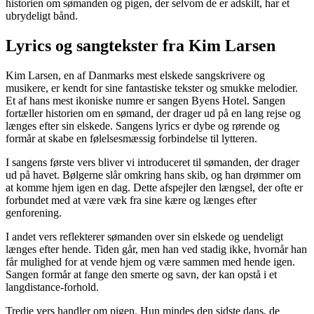
historien om sømanden og pigen, der selvom de er adskilt, har et
ubrydeligt bånd.
Lyrics og sangtekster fra Kim Larsen
Kim Larsen, en af Danmarks mest elskede sangskrivere og
musikere, er kendt for sine fantastiske tekster og smukke melodier.
Et af hans mest ikoniske numre er sangen Byens Hotel. Sangen
fortæller historien om en sømand, der drager ud på en lang rejse og
længes efter sin elskede. Sangens lyrics er dybe og rørende og
formår at skabe en følelsesmæssig forbindelse til lytteren.
I sangens første vers bliver vi introduceret til sømanden, der drager
ud på havet. Bølgerne slår omkring hans skib, og han drømmer om
at komme hjem igen en dag. Dette afspejler den længsel, der ofte er
forbundet med at være væk fra sine kære og længes efter
genforening.
I andet vers reflekterer sømanden over sin elskede og uendeligt
længes efter hende. Tiden går, men han ved stadig ikke, hvornår han
får mulighed for at vende hjem og være sammen med hende igen.
Sangen formår at fange den smerte og savn, der kan opstå i et
langdistance-forhold.
Tredje vers handler om pigen. Hun mindes den sidste dans, de