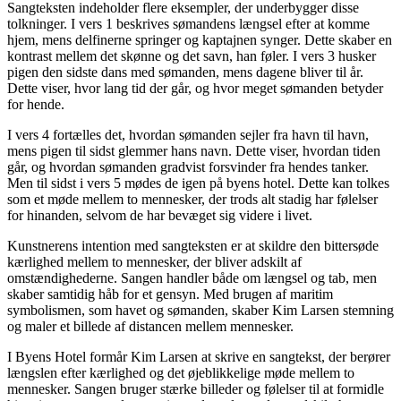
Sangteksten indeholder flere eksempler, der underbygger disse
tolkninger. I vers 1 beskrives sømandens længsel efter at komme
hjem, mens delfinerne springer og kaptajnen synger. Dette skaber en
kontrast mellem det skønne og det savn, han føler. I vers 3 husker
pigen den sidste dans med sømanden, mens dagene bliver til år.
Dette viser, hvor lang tid der går, og hvor meget sømanden betyder
for hende.
I vers 4 fortælles det, hvordan sømanden sejler fra havn til havn,
mens pigen til sidst glemmer hans navn. Dette viser, hvordan tiden
går, og hvordan sømanden gradvist forsvinder fra hendes tanker.
Men til sidst i vers 5 mødes de igen på byens hotel. Dette kan tolkes
som et møde mellem to mennesker, der trods alt stadig har følelser
for hinanden, selvom de har bevæget sig videre i livet.
Kunstnerens intention med sangteksten er at skildre den bittersøde
kærlighed mellem to mennesker, der bliver adskilt af
omstændighederne. Sangen handler både om længsel og tab, men
skaber samtidig håb for et gensyn. Med brugen af maritim
symbolismen, som havet og sømanden, skaber Kim Larsen stemning
og maler et billede af distancen mellem mennesker.
I Byens Hotel formår Kim Larsen at skrive en sangtekst, der berører
længslen efter kærlighed og det øjeblikkelige møde mellem to
mennesker. Sangen bruger stærke billeder og følelser til at formidle