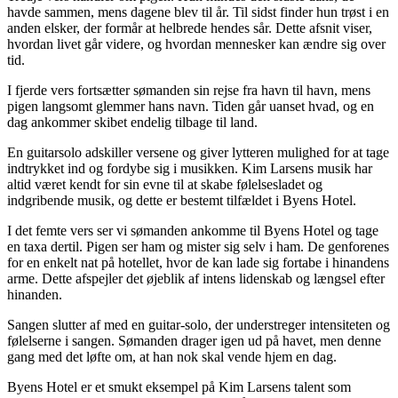
havde sammen, mens dagene blev til år. Til sidst finder hun trøst i en
anden elsker, der formår at helbrede hendes sår. Dette afsnit viser,
hvordan livet går videre, og hvordan mennesker kan ændre sig over
tid.
I fjerde vers fortsætter sømanden sin rejse fra havn til havn, mens
pigen langsomt glemmer hans navn. Tiden går uanset hvad, og en
dag ankommer skibet endelig tilbage til land.
En guitarsolo adskiller versene og giver lytteren mulighed for at tage
indtrykket ind og fordybe sig i musikken. Kim Larsens musik har
altid været kendt for sin evne til at skabe følelsesladet og
indgribende musik, og dette er bestemt tilfældet i Byens Hotel.
I det femte vers ser vi sømanden ankomme til Byens Hotel og tage
en taxa dertil. Pigen ser ham og mister sig selv i ham. De genforenes
for en enkelt nat på hotellet, hvor de kan lade sig fortabe i hinandens
arme. Dette afspejler det øjeblik af intens lidenskab og længsel efter
hinanden.
Sangen slutter af med en guitar-solo, der understreger intensiteten og
følelserne i sangen. Sømanden drager igen ud på havet, men denne
gang med det løfte om, at han nok skal vende hjem en dag.
Byens Hotel er et smukt eksempel på Kim Larsens talent som