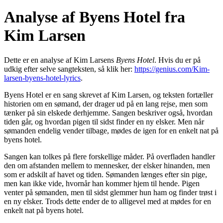
Analyse af Byens Hotel fra
Kim Larsen
Dette er en analyse af Kim Larsens
Byens Hotel
. Hvis du er på
udkig efter selve sangteksten, så klik her:
https://genius.com/Kim-
larsen-byens-hotel-lyrics
.
Byens Hotel er en sang skrevet af Kim Larsen, og teksten fortæller
historien om en sømand, der drager ud på en lang rejse, men som
tænker på sin elskede derhjemme. Sangen beskriver også, hvordan
tiden går, og hvordan pigen til sidst finder en ny elsker. Men når
sømanden endelig vender tilbage, mødes de igen for en enkelt nat på
byens hotel.
Sangen kan tolkes på flere forskellige måder. På overfladen handler
den om afstanden mellem to mennesker, der elsker hinanden, men
som er adskilt af havet og tiden. Sømanden længes efter sin pige,
men kan ikke vide, hvornår han kommer hjem til hende. Pigen
venter på sømanden, men til sidst glemmer hun ham og finder trøst i
en ny elsker. Trods dette ender de to alligevel med at mødes for en
enkelt nat på byens hotel.