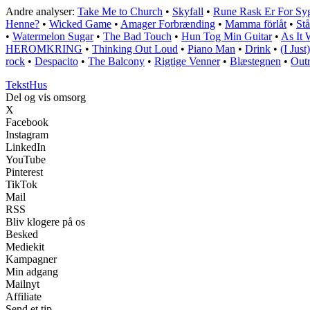
Andre analyser:
Take Me to Church
•
Skyfall
•
Rune Rask Er For Sy
Henne?
•
Wicked Game
•
Amager Forbrænding
•
Mamma förlåt
•
St
•
Watermelon Sugar
•
The Bad Touch
•
Hun Tog Min Guitar
•
As It 
HEROMKRING
•
Thinking Out Loud
•
Piano Man
•
Drink
•
(I Jus
rock
•
Despacito
•
The Balcony
•
Rigtige Venner
•
Blæstegnen
•
Out
Tekst
Hus
Del og vis omsorg
X
Facebook
Instagram
LinkedIn
YouTube
Pinterest
TikTok
Mail
RSS
Bliv klogere på os
Besked
Mediekit
Kampagner
Min adgang
Mailnyt
Affiliate
Send et tip