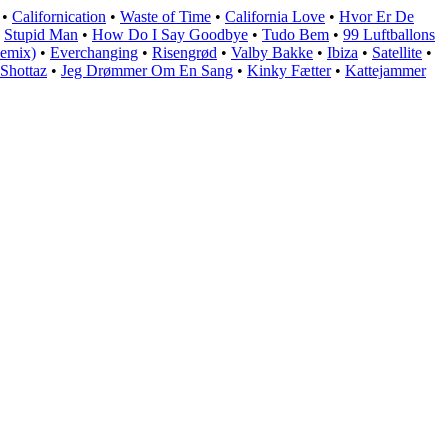
•
Californication
•
Waste of Time
•
California Love
•
Hvor Er De
•
Stupid Man
•
How Do I Say Goodbye
•
Tudo Bem
•
99 Luftballons
emix)
•
Everchanging
•
Risengrød
•
Valby Bakke
•
Ibiza
•
Satellite
•
Shottaz
•
Jeg Drømmer Om En Sang
•
Kinky Fætter
•
Kattejammer