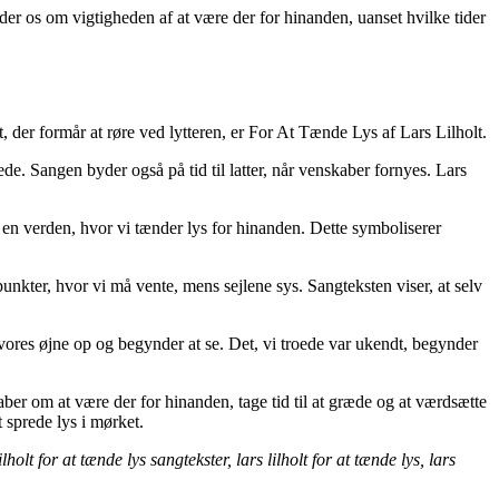
nder os om vigtigheden af at være der for hinanden, uanset hvilke tider
, der formår at røre ved lytteren, er For At Tænde Lys af Lars Lilholt.
lskede. Sangen byder også på tid til latter, når venskaber fornyes. Lars
af en verden, hvor vi tænder lys for hinanden. Dette symboliserer
punkter, hvor vi må vente, mens sejlene sys. Sangteksten viser, at selv
r vores øjne op og begynder at se. Det, vi troede var ukendt, begynder
ber om at være der for hinanden, tage tid til at græde og at værdsætte
 sprede lys i mørket.
lholt for at tænde lys sangtekster, lars lilholt for at tænde lys, lars