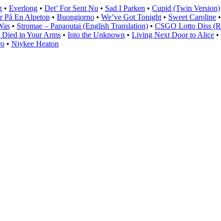
g
•
Everlong
•
Det’ For Sent Nu
•
Sad I Parken
•
Cupid (Twin Version)
år På En Alpetop
•
Buongiorno
•
We’ve Got Tonight
•
Sweet Caroline
Was
•
Stromae – Papaoutai (English Translation)
•
CSGO Lotto Diss (R
t) Died in Your Arms
•
Into the Unknown
•
Living Next Door to Alice
•
ro
•
Niykee Heaton