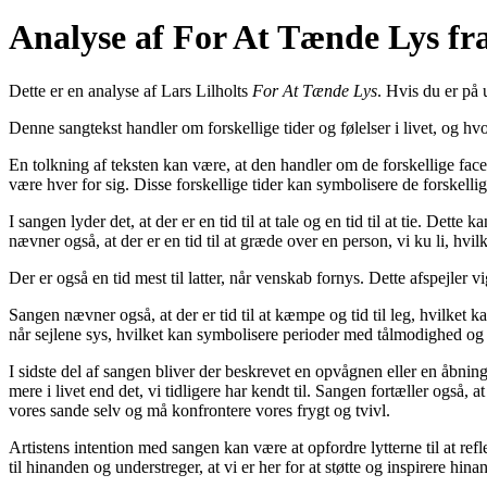
Analyse af For At Tænde Lys fra
Dette er en analyse af Lars Lilholts
For At Tænde Lys
. Hvis du er på 
Denne sangtekst handler om forskellige tider og følelser i livet, og hvo
En tolkning af teksten kan være, at den handler om de forskellige face
være hver for sig. Disse forskellige tider kan symbolisere de forskellige
I sangen lyder det, at der er en tid til at tale og en tid til at tie. Det
nævner også, at der er en tid til at græde over en person, vi ku li, hvil
Der er også en tid mest til latter, når venskab fornys. Dette afspejle
Sangen nævner også, at der er tid til at kæmpe og tid til leg, hvilket
når sejlene sys, hvilket kan symbolisere perioder med tålmodighed og f
I sidste del af sangen bliver der beskrevet en opvågnen eller en åbnin
mere i livet end det, vi tidligere har kendt til. Sangen fortæller også,
vores sande selv og må konfrontere vores frygt og tvivl.
Artistens intention med sangen kan være at opfordre lytterne til at ref
til hinanden og understreger, at vi er her for at støtte og inspirere hina