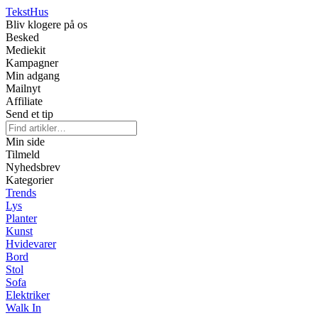
Tekst
Hus
Bliv klogere på os
Besked
Mediekit
Kampagner
Min adgang
Mailnyt
Affiliate
Send et tip
Min side
Tilmeld
Nyhedsbrev
Kategorier
Trends
Lys
Planter
Kunst
Hvidevarer
Bord
Stol
Sofa
Elektriker
Walk In