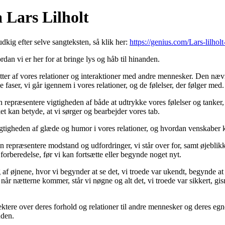
 Lars Lilholt
udkig efter selve sangteksten, så klik her:
https://genius.com/Lars-lilholt-
rdan vi er her for at bringe lys og håb til hinanden.
tter af vores relationer og interaktioner med andre mennesker. Den nævn
 faser, vi går igennem i vores relationer, og de følelser, der følger med.
te kan repræsentere vigtigheden af både at udtrykke vores følelser og tanker
ket kan betyde, at vi sørger og bearbejder vores tab.
r vigtigheden af glæde og humor i vores relationer, og hvordan venskaber
 kan repræsentere modstand og udfordringer, vi står over for, samt øjebli
orberedelse, før vi kan fortsætte eller begynde noget nyt.
g af øjnene, hvor vi begynder at se det, vi troede var ukendt, begynde a
 at når nætterne kommer, står vi nøgne og alt det, vi troede var sikkert, g
lektere over deres forhold og relationer til andre mennesker og deres eg
nden.