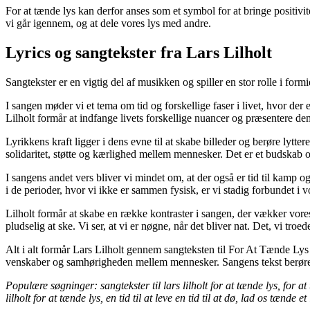
For at tænde lys kan derfor anses som et symbol for at bringe positivi
vi går igennem, og at dele vores lys med andre.
Lyrics og sangtekster fra Lars Lilholt
Sangtekster er en vigtig del af musikken og spiller en stor rolle i for
I sangen møder vi et tema om tid og forskellige faser i livet, hvor der er
Lilholt formår at indfange livets forskellige nuancer og præsentere d
Lyrikkens kraft ligger i dens evne til at skabe billeder og berøre lytt
solidaritet, støtte og kærlighed mellem mennesker. Det er et budskab 
I sangens andet vers bliver vi mindet om, at der også er tid til kamp o
i de perioder, hvor vi ikke er sammen fysisk, er vi stadig forbundet i vo
Lilholt formår at skabe en række kontraster i sangen, der vækker vores
pludselig at ske. Vi ser, at vi er nøgne, når det bliver nat. Det, vi troed
Alt i alt formår Lars Lilholt gennem sangteksten til For At Tænde Lys 
venskaber og samhørigheden mellem mennesker. Sangens tekst berører os 
Populære søgninger: sangtekster til lars lilholt for at tænde lys, for at tæ
lilholt for at tænde lys, en tid til at leve en tid til at dø, lad os tænde et 