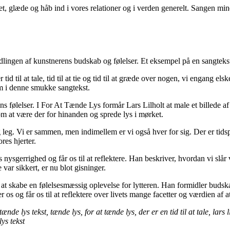
tet, glæde og håb ind i vores relationer og i verden generelt. Sangen mi
midlingen af kunstnerens budskab og følelser. Et eksempel på en sangtekst
 tid til at tale, tid til at tie og tid til at græde over nogen, vi engang e
em i denne smukke sangtekst.
erens følelser. I For At Tænde Lys formår Lars Lilholt at male et billede 
om at være der for hinanden og sprede lys i mørket.
g leg. Vi er sammen, men indimellem er vi også hver for sig. Der er tids
res hjerter.
 nysgerrighed og får os til at reflektere. Han beskriver, hvordan vi slå
e var sikkert, er nu blot gisninger.
at skabe en følelsesmæssig oplevelse for lytteren. Han formidler budska
og får os til at reflektere over livets mange facetter og værdien af at
nde lys tekst, tænde lys, for at tænde lys, der er en tid til at tale, lars li
lys tekst