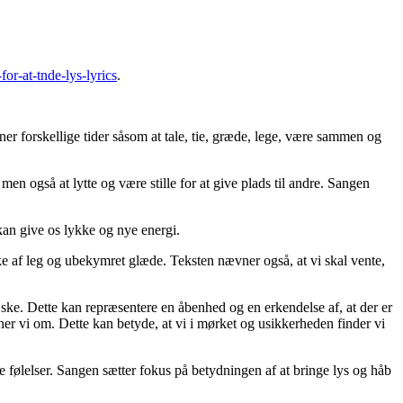
for-at-tnde-lys-lyrics
.
er forskellige tider såsom at tale, tie, græde, lege, være sammen og
, men også at lytte og være stille for at give plads til andre. Sangen
 kan give os lykke og nye energi.
kke af leg og ubekymret glæde. Teksten nævner også, at vi skal vente,
t ske. Dette kan repræsentere en åbenhed og en erkendelse af, at der er
isner vi om. Dette kan betyde, at vi i mørket og usikkerheden finder vi
ne følelser. Sangen sætter fokus på betydningen af at bringe lys og håb