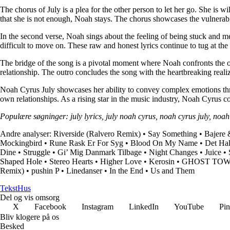
The chorus of July is a plea for the other person to let her go. She is 
that she is not enough, Noah stays. The chorus showcases the vulnerabili
In the second verse, Noah sings about the feeling of being stuck and m
difficult to move on. These raw and honest lyrics continue to tug at the h
The bridge of the song is a pivotal moment where Noah confronts the oth
relationship. The outro concludes the song with the heartbreaking realiza
Noah Cyrus July showcases her ability to convey complex emotions throu
own relationships. As a rising star in the music industry, Noah Cyrus co
Populære søgninger: july lyrics, july noah cyrus, noah cyrus july, noah
Andre analyser:
Riverside (Ralvero Remix)
•
Say Something
•
Bajere 
Mockingbird
•
Rune Rask Er For Syg
•
Blood On My Name
•
Det Ha
Dine
•
Struggle
•
Gi’ Mig Danmark Tilbage
•
Night Changes
•
Juice
•
Shaped Hole
•
Stereo Hearts
•
Higher Love
•
Kerosin
•
GHOST TO
Remix)
•
‎pushin P
•
Linedanser
•
In the End
•
Us and Them
Tekst
Hus
Del og vis omsorg
X
Facebook
Instagram
LinkedIn
YouTube
Pin
Bliv klogere på os
Besked