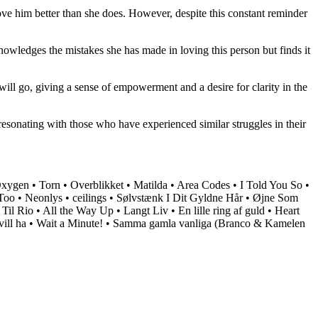
love him better than she does. However, despite this constant reminder
nowledges the mistakes she has made in loving this person but finds it
will go, giving a sense of empowerment and a desire for clarity in the
esonating with those who have experienced similar struggles in their
Oxygen
•
Torn
•
Overblikket
•
Matilda
•
Area Codes
•
I Told You So
•
Too
•
Neonlys
•
​ceilings
•
Sølvstænk I Dit Gyldne Hår
•
Øjne Som
 Til Rio
•
All the Way Up
•
Langt Liv
•
En lille ring af guld
•
Heart
vill ha
•
Wait a Minute!
•
Samma gamla vanliga (Branco & Kamelen