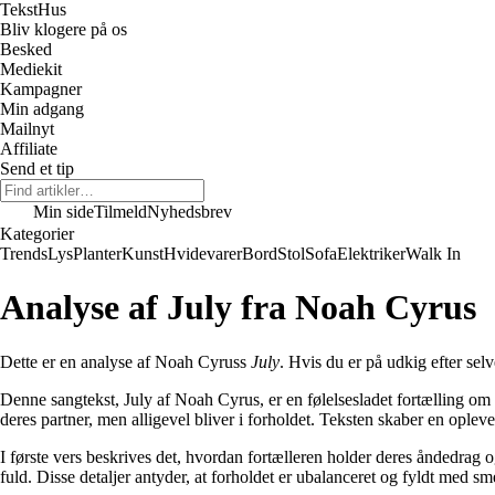
Tekst
Hus
Bliv klogere på os
Besked
Mediekit
Kampagner
Min adgang
Mailnyt
Affiliate
Send et tip
Min side
Tilmeld
Nyhedsbrev
Kategorier
Trends
Lys
Planter
Kunst
Hvidevarer
Bord
Stol
Sofa
Elektriker
Walk In
Analyse af July fra Noah Cyrus
Dette er en analyse af Noah Cyruss
July
. Hvis du er på udkig efter selv
Denne sangtekst, July af Noah Cyrus, er en følelsesladet fortælling om 
deres partner, men alligevel bliver i forholdet. Teksten skaber en oplev
I første vers beskrives det, hvordan fortælleren holder deres åndedrag og
fuld. Disse detaljer antyder, at forholdet er ubalanceret og fyldt med sm