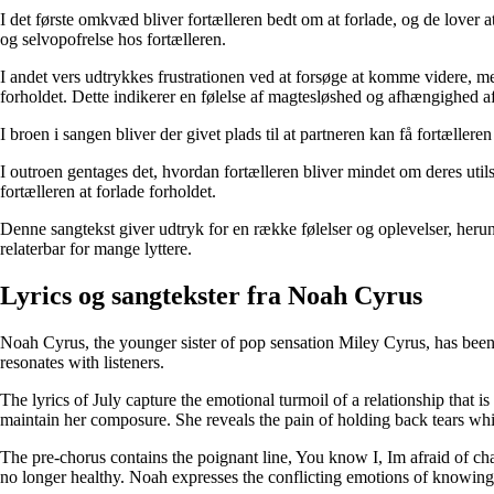
I det første omkvæd bliver fortælleren bedt om at forlade, og de lover at
og selvopofrelse hos fortælleren.
I andet vers udtrykkes frustrationen ved at forsøge at komme videre, men
forholdet. Dette indikerer en følelse af magtesløshed og afhængighed a
I broen i sangen bliver der givet plads til at partneren kan få fortælleren 
I outroen gentages det, hvordan fortælleren bliver mindet om deres uti
fortælleren at forlade forholdet.
Denne sangtekst giver udtryk for en række følelser og oplevelser, heru
relaterbar for mange lyttere.
Lyrics og sangtekster fra Noah Cyrus
Noah Cyrus, the younger sister of pop sensation Miley Cyrus, has been 
resonates with listeners.
The lyrics of July capture the emotional turmoil of a relationship that is
maintain her composure. She reveals the pain of holding back tears while 
The pre-chorus contains the poignant line, You know I, Im afraid of chan
no longer healthy. Noah expresses the conflicting emotions of knowing th