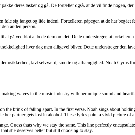
 pakke deres tasker og gå. De fortæller også, at de vil finde nogen, der 
 føle sig fanget og lide indeni. Fortælleren påpeger, at de har begået f
f den anden person.
til at gå ved blot at bede dem om det. Dette understreger, at fortælleren er
lstrækkelighed hver dag men alligevel bliver. Dette understreger den la
nder usikkerhed, lavt selvværd, smerte og afhængighed. Noah Cyrus form
making waves in the music industry with her unique sound and heartfelt 
 on the brink of falling apart. In the first verse, Noah sings about holdi
her partner gets lost in alcohol. These lyrics paint a vivid picture of a 
ge. Guess thats why we stay the same. This line perfectly encapsulates th
at she deserves better but still choosing to stay.