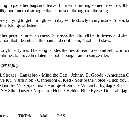
willing to pack her bags and leave if it means finding someone who will 
ty and internal struggle that is present throughout the song.
erely trying to get through each day while slowly dying inside. She ack
eartstrings of listeners.
er persons indecisiveness. She asks them to tell her to leave, and she 
tion that, despite all the pain and confusion, Noah still stays.
gh her lyrics. The song tackles themes of fear, love, and self-worth, r
ntinues to prove her talent as both a singer and a songwriter.
 cyrus july
& Streger
•
Langebro
•
Mind the Gap
•
Johnny B. Goode
•
American 
lve Ku’ Være Nok
•
Cannelloni & Kød
•
You’re the Voice
•
Fuck You 
Stand by Me
•
Sjakalina
•
Hurtige Hænder
•
Vilken härlig dag
•
Rejsen
WN
•
Stimulanser
•
Noget om Helte
•
Behind Blue Eyes
•
Du är allt jag 
terest
TikTok
Mail
RSS