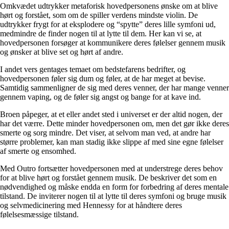
Omkvædet udtrykker metaforisk hovedpersonens ønske om at blive
hørt og forstået, som om de spiller verdens mindste violin. De
udtrykker frygt for at eksplodere og “spytte” deres lille symfoni ud,
medmindre de finder nogen til at lytte til dem. Her kan vi se, at
hovedpersonen forsøger at kommunikere deres følelser gennem musik
og ønsker at blive set og hørt af andre.
I andet vers gentages temaet om bedstefarens bedrifter, og
hovedpersonen føler sig dum og føler, at de har meget at bevise.
Samtidig sammenligner de sig med deres venner, der har mange venner
gennem vaping, og de føler sig angst og bange for at kave ind.
Broen påpeger, at et eller andet sted i universet er der altid nogen, der
har det værre. Dette minder hovedpersonen om, men det gør ikke deres
smerte og sorg mindre. Det viser, at selvom man ved, at andre har
større problemer, kan man stadig ikke slippe af med sine egne følelser
af smerte og ensomhed.
Med Outro fortsætter hovedpersonen med at understrege deres behov
for at blive hørt og forstået gennem musik. De beskriver det som en
nødvendighed og måske endda en form for forbedring af deres mentale
tilstand. De inviterer nogen til at lytte til deres symfoni og bruge musik
og selvmedicinering med Hennessy for at håndtere deres
følelsesmæssige tilstand.