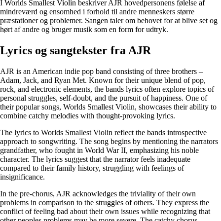
I Worlds Smallest Violin beskriver AJR hovedpersonens følelse af
mindreværd og ensomhed i forhold til andre menneskers større
præstationer og problemer. Sangen taler om behovet for at blive set og
hørt af andre og bruger musik som en form for udtryk.
Lyrics og sangtekster fra AJR
AJR is an American indie pop band consisting of three brothers –
Adam, Jack, and Ryan Met. Known for their unique blend of pop,
rock, and electronic elements, the bands lyrics often explore topics of
personal struggles, self-doubt, and the pursuit of happiness. One of
their popular songs, Worlds Smallest Violin, showcases their ability to
combine catchy melodies with thought-provoking lyrics.
The lyrics to Worlds Smallest Violin reflect the bands introspective
approach to songwriting. The song begins by mentioning the narrators
grandfather, who fought in World War II, emphasizing his noble
character. The lyrics suggest that the narrator feels inadequate
compared to their family history, struggling with feelings of
insignificance.
In the pre-chorus, AJR acknowledges the triviality of their own
problems in comparison to the struggles of others. They express the
conflict of feeling bad about their own issues while recognizing that
other peoples problems may be more severe. The catchy chorus,