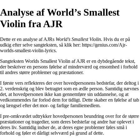
Analyse af World’s Smallest
Violin fra AJR
Dette er en analyse af AJRs
World’s Smallest Violin
. Hvis du er på
udkig efter selve sangteksten, så klik her:
https://genius.com/Ajr-
worlds-smallest-violin-lyrics
.
Sangteksten Worlds Smallest Violin af AJR er en dybdegående tekst,
der beskriver en persons følelse af mindreværd og ensomhed i forhold
til andres større problemer og præstationer.
I første vers reflekteres der over hovedpersonens bedstefar, der deltog i
2. verdenskrig og blev betragtet som en ædle person. Samtidig nævnes
det, at hovedpersonen ikke kan gennemføre sin uddannelse, og at
vedkommendes far forlod dem for tidligt. Dette skaber en følelse af tab
og længsel efter det mor- og farlige familiemedlem.
I pre-omkvædet udtrykker hovedpersonen beundring over for de større
præstationer og tragedier, som deres bedstefar og andre har oplevet i
deres liv. Samtidig indser de, at deres egne problemer føles små i
forhold og føler et dårligt selvværd på grund af dette.