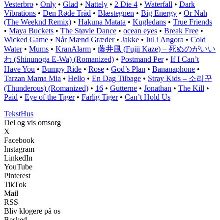
Vesterbro
•
Only
•
Glad
•
Nattely
•
2 Die 4
•
Waterfall
•
Dark
Vibrations
•
Den Røde Tråd
•
Blæstegnen
•
Big Energy
•
Or Nah
(The Weeknd Remix)
•
Hakuna Matata
•
Kugledans
•
True Friends
•
Maya Buckets
•
The Støvle Dance
•
​​ocean eyes
•
Break Free
•
Wicked Game
•
Når Mænd Græder
•
Jakke
•
Jul i Angora
•
Cold
Water
•
Mums
•
KranAlarm
•
藤井風 (Fujii Kaze) – 死ぬのがいい
わ (Shinunoga E-Wa) (Romanized)
•
Postmand Per
•
If I Can’t
Have You
•
Bumpy Ride
•
Rose
•
God’s Plan
•
Bananaphone
•
Tarzan Mama Mia
•
Hello
•
En Dag Tilbage
•
Stray Kids – 소리꾼
(Thunderous) (Romanized)
•
16
•
Gutterne
•
Jonathan
•
The Kill
•
Paid
•
Eye of the Tiger
•
Farlig Tiger
•
Can’t Hold Us
Tekst
Hus
Del og vis omsorg
X
Facebook
Instagram
LinkedIn
YouTube
Pinterest
TikTok
Mail
RSS
Bliv klogere på os
Besked