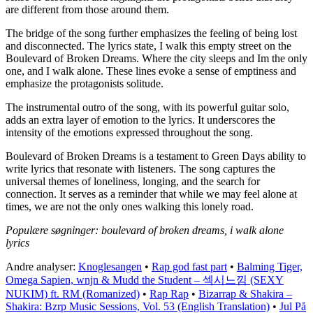
are different from those around them.
The bridge of the song further emphasizes the feeling of being lost
and disconnected. The lyrics state, I walk this empty street on the
Boulevard of Broken Dreams. Where the city sleeps and Im the only
one, and I walk alone. These lines evoke a sense of emptiness and
emphasize the protagonists solitude.
The instrumental outro of the song, with its powerful guitar solo,
adds an extra layer of emotion to the lyrics. It underscores the
intensity of the emotions expressed throughout the song.
Boulevard of Broken Dreams is a testament to Green Days ability to
write lyrics that resonate with listeners. The song captures the
universal themes of loneliness, longing, and the search for
connection. It serves as a reminder that while we may feel alone at
times, we are not the only ones walking this lonely road.
Populære søgninger: boulevard of broken dreams, i walk alone
lyrics
Andre analyser:
Knoglesangen
•
Rap god fast part
•
Balming Tiger,
Omega Sapien, wnjn & Mudd the Student – 섹시느낌 (SEXY
NUKIM) ft. RM (Romanized)
•
Rap Rap
•
Bizarrap & Shakira –
Shakira: Bzrp Music Sessions, Vol. 53 (English Translation)
•
Jul På