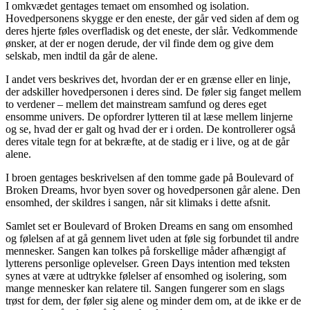
I omkvædet gentages temaet om ensomhed og isolation.
Hovedpersonens skygge er den eneste, der går ved siden af dem og
deres hjerte føles overfladisk og det eneste, der slår. Vedkommende
ønsker, at der er nogen derude, der vil finde dem og give dem
selskab, men indtil da går de alene.
I andet vers beskrives det, hvordan der er en grænse eller en linje,
der adskiller hovedpersonen i deres sind. De føler sig fanget mellem
to verdener – mellem det mainstream samfund og deres eget
ensomme univers. De opfordrer lytteren til at læse mellem linjerne
og se, hvad der er galt og hvad der er i orden. De kontrollerer også
deres vitale tegn for at bekræfte, at de stadig er i live, og at de går
alene.
I broen gentages beskrivelsen af den tomme gade på Boulevard of
Broken Dreams, hvor byen sover og hovedpersonen går alene. Den
ensomhed, der skildres i sangen, når sit klimaks i dette afsnit.
Samlet set er Boulevard of Broken Dreams en sang om ensomhed
og følelsen af at gå gennem livet uden at føle sig forbundet til andre
mennesker. Sangen kan tolkes på forskellige måder afhængigt af
lytterens personlige oplevelser. Green Days intention med teksten
synes at være at udtrykke følelser af ensomhed og isolering, som
mange mennesker kan relatere til. Sangen fungerer som en slags
trøst for dem, der føler sig alene og minder dem om, at de ikke er de