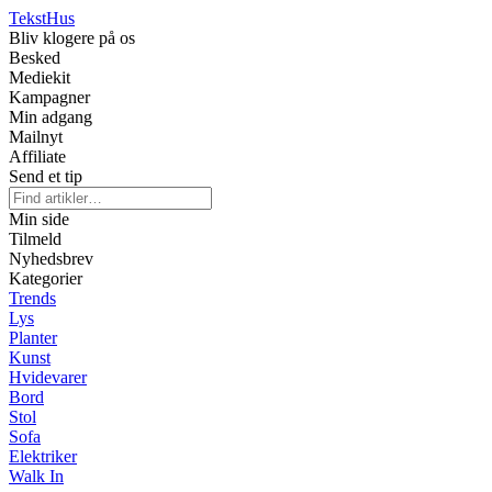
Tekst
Hus
Bliv klogere på os
Besked
Mediekit
Kampagner
Min adgang
Mailnyt
Affiliate
Send et tip
Min side
Tilmeld
Nyhedsbrev
Kategorier
Trends
Lys
Planter
Kunst
Hvidevarer
Bord
Stol
Sofa
Elektriker
Walk In