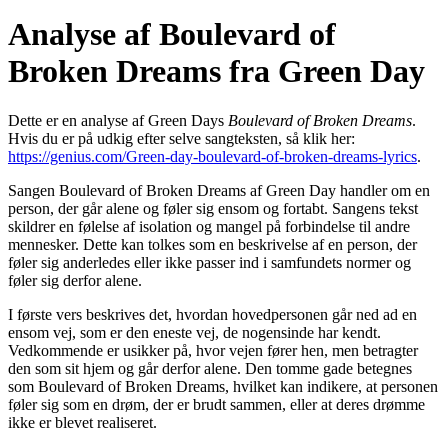
Analyse af Boulevard of
Broken Dreams fra Green Day
Dette er en analyse af Green Days
Boulevard of Broken Dreams
.
Hvis du er på udkig efter selve sangteksten, så klik her:
https://genius.com/Green-day-boulevard-of-broken-dreams-lyrics
.
Sangen Boulevard of Broken Dreams af Green Day handler om en
person, der går alene og føler sig ensom og fortabt. Sangens tekst
skildrer en følelse af isolation og mangel på forbindelse til andre
mennesker. Dette kan tolkes som en beskrivelse af en person, der
føler sig anderledes eller ikke passer ind i samfundets normer og
føler sig derfor alene.
I første vers beskrives det, hvordan hovedpersonen går ned ad en
ensom vej, som er den eneste vej, de nogensinde har kendt.
Vedkommende er usikker på, hvor vejen fører hen, men betragter
den som sit hjem og går derfor alene. Den tomme gade betegnes
som Boulevard of Broken Dreams, hvilket kan indikere, at personen
føler sig som en drøm, der er brudt sammen, eller at deres drømme
ikke er blevet realiseret.