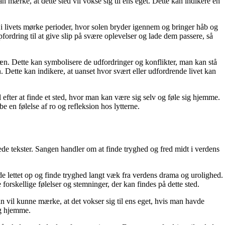
rke, at dette sted vil vokse sig til ens eget. Dette kan indikere en
e i livets mørke perioder, hvor solen bryder igennem og bringer håb og
pfordring til at give slip på svære oplevelser og lade dem passere, så
ræn. Dette kan symbolisere de udfordringer og konflikter, man kan stå
n. Dette kan indikere, at uanset hvor svært eller udfordrende livet kan
efter at finde et sted, hvor man kan være sig selv og føle sig hjemme.
e en følelse af ro og refleksion hos lytterne.
e tekster. Sangen handler om at finde tryghed og fred midt i verdens
e lettet op og finde tryghed langt væk fra verdens drama og urolighed.
orskellige følelser og stemninger, der kan findes på dette sted.
n vil kunne mærke, at det vokser sig til ens eget, hvis man havde
ig hjemme.