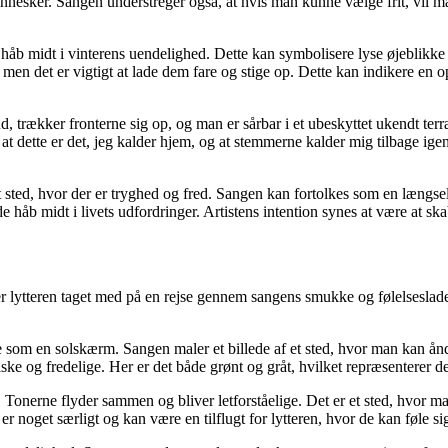
er. Sangen understreger også, at hvis man kunne vælge frit, vil man mæ
et håb midt i vinterens uendelighed. Dette kan symbolisere lyse øjeblikk
 men det er vigtigt at lade dem fare og stige op. Dette kan indikere en o
d, trækker fronterne sig op, og man er sårbar i et ubeskyttet ukendt ter
, at dette er det, jeg kalder hjem, og at stemmerne kalder mig tilbage ige
 sted, hvor der er tryghed og fred. Sangen kan fortolkes som en længsel 
 håb midt i livets udfordringer. Artistens intention synes at være at skab
lytteren taget med på en rejse gennem sangens smukke og følelsesladed
 som en solskærm. Sangen maler et billede af et sted, hvor man kan ånd
 og fredelige. Her er det både grønt og gråt, hvilket repræsenterer de f
 Tonerne flyder sammen og bliver letforståelige. Det er et sted, hvor ma
er noget særligt og kan være en tilflugt for lytteren, hvor de kan føle s