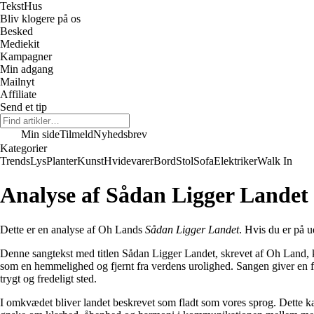
Tekst
Hus
Bliv klogere på os
Besked
Mediekit
Kampagner
Min adgang
Mailnyt
Affiliate
Send et tip
Min side
Tilmeld
Nyhedsbrev
Kategorier
Trends
Lys
Planter
Kunst
Hvidevarer
Bord
Stol
Sofa
Elektriker
Walk In
Analyse af Sådan Ligger Landet
Dette er en analyse af Oh Lands
Sådan Ligger Landet
. Hvis du er på u
Denne sangtekst med titlen Sådan Ligger Landet, skrevet af Oh Land, k
som en hemmelighed og fjernt fra verdens urolighed. Sangen giver en føle
trygt og fredeligt sted.
I omkvædet bliver landet beskrevet som fladt som vores sprog. Dette kan