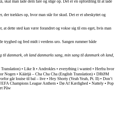
, skal man lade dem fare og stige op. Det er en opfordring til at lade
er, der trækkes op, hvor man står for skud. Det er et ubeskyttet og
, at dette sted kan være forandret og vokse sig til ens eget, hvis man
inde tryghed og fred midt i verdens uro. Sangen rummer både
ang til danmark, oh land danmarks sang, min sang til danmark oh land,
Translation)
•
Like It
•
Androkles
•
​everything i wanted
•
Herfra hvor
For Nogen
•
Käärijä – Cha Cha Cha (English Translation)
•
DRØM
rfor går louise til bal – live
•
Hey Shorty (Yeah Yeah, Pt. II)
•
Don’t
UEFA Champions League Anthem
•
Dø Af Kærlighed
•
Nattely
•
Pop
æt Påw