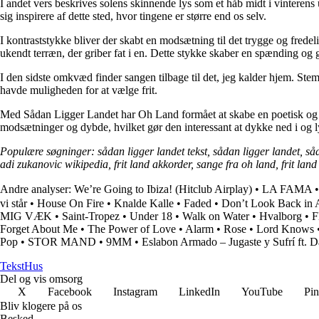
I andet vers beskrives solens skinnende lys som et håb midt i vinterens 
sig inspirere af dette sted, hvor tingene er større end os selv.
I kontraststykke bliver der skabt en modsætning til det trygge og fredel
ukendt terræn, der griber fat i en. Dette stykke skaber en spænding og 
I den sidste omkvæd finder sangen tilbage til det, jeg kalder hjem. Stem
havde muligheden for at vælge frit.
Med Sådan Ligger Landet har Oh Land formået at skabe en poetisk og fø
modsætninger og dybde, hvilket gør den interessant at dykke ned i og lyt
Populære søgninger: sådan ligger landet tekst, sådan ligger landet, s
adi zukanovic wikipedia, frit land akkorder, sange fra oh land, frit la
Andre analyser:
We’re Going to Ibiza! (Hitclub Airplay)
•
LA FAMA
vi står
•
House On Fire
•
Knalde Kalle
•
Faded
•
Don’t Look Back in 
MIG VÆK
•
Saint-Tropez
•
Under 18
•
Walk on Water
•
Hvalborg
•
F
Forget About Me
•
The Power of Love
•
Alarm
•
Rose
•
Lord Knows
Pop
•
STOR MAND
•
9MM
•
Eslabon Armado – Jugaste y Sufrí ft. 
Tekst
Hus
Del og vis omsorg
X
Facebook
Instagram
LinkedIn
YouTube
Pin
Bliv klogere på os
Besked