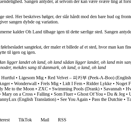
uendelighed. Sangen antyder, at selvom der kan være svære ting at forstå
ige sted. Her beskrives bølger, der slår hårdt mod den bare hud og front
giver sangen dybde og variation.
merne kalder Oh Land tilbage igen til dette særlige sted. Sangen antyder
lelsesladet sangtekst, der maler et billede af et sted, hvor man kan f
te til igen og igen.
ådan ligger landet oh land, oh land sådan ligger landet, oh land min s
nd noder, mekdes sang til danmark, oh land, o land, oh land
•
Hurtful
•
Ligesom Mig
•
Red Velvet – 피카부 (Peek-A-Boo) (English 
Anger
•
Wonderwall
•
Frels Mig
•
Lidt I Fem
•
Ridder Lykke
•
Noget 
ly Me to the Moon
•
ZXC
•
Swimming Pools (Drank)
•
Savannah
•
Hvo
•
Mary on a Cross
•
Falling
•
Som Fluer
•
Ghost Of You
•
Du & Jeg
•
DannyLux (English Translation)
•
See You Again
•
Pass the Dutchie
•
T
terest
TikTok
Mail
RSS