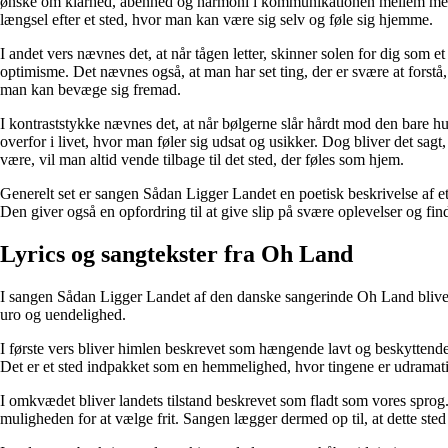
ønske om klarhed, åbenhed og harmoni i kommunikationen mellem mennesk
længsel efter et sted, hvor man kan være sig selv og føle sig hjemme.
I andet vers nævnes det, at når tågen letter, skinner solen for dig som 
optimisme. Det nævnes også, at man har set ting, der er svære at forstå,
man kan bevæge sig fremad.
I kontraststykke nævnes det, at når bølgerne slår hårdt mod den bare hu
overfor i livet, hvor man føler sig udsat og usikker. Dog bliver det sagt
være, vil man altid vende tilbage til det sted, der føles som hjem.
Generelt set er sangen Sådan Ligger Landet en poetisk beskrivelse af et
Den giver også en opfordring til at give slip på svære oplevelser og finde
Lyrics og sangtekster fra Oh Land
I sangen Sådan Ligger Landet af den danske sangerinde Oh Land bliver 
uro og uendelighed.
I første vers bliver himlen beskrevet som hængende lavt og beskyttende
Det er et sted indpakket som en hemmelighed, hvor tingene er udramatiske
I omkvædet bliver landets tilstand beskrevet som fladt som vores sprog.
muligheden for at vælge frit. Sangen lægger dermed op til, at dette sted 