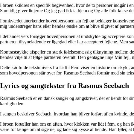
I broen skildres en specifik begivenhed, hvor de to personer indgår i 
Samtidig giver linjerne Og jeg gad ikk ta hjem og Og alle folk ku se det, 
I omkvædet anerkender hovedpersonen sin fejl og beklager konsekvenser
mig understreger hans eller hendes ønske om at blive tilgivet af partnere
I det andet vers forsøger hovedpersonen at undskylde og acceptere konse
partneren tilsyneladende er ligeglad eller har accepteret fejlene. Men 
Kontraststykke afspejler en stærk følelsesmæssig tilknytning mellem de t
hendes vilje til at følge partneren overalt. Den gentagne linje Min fejl
Dette kødfulde tekstunivers fra Lidt I Fem viser en historie om skyld, 
som hovedpersonen står over for. Rasmus Seebach formår med sin tekst a
Lyrics og sangtekster fra Rasmus Seebach
Rasmus Seebach er en dansk sanger og sangskriver, der er kendt for sine
kærligheden.
I sangen beskriver Seebach, hvordan han bliver forført af en kvinde, de
I broen fortæller han om en aften, hvor klokken var lidt i fem, og han i
være for længe om at sige nej og lade sig kysse af hende. Han føler, at 