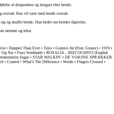
følelse af desperation og længsel efter hende.
ig overalt. Han vil være med hende overalt.
 sig og skuffet hende. Han beder om hendes tilgivelse.
sin stemme og tekst.
 You
•
Happier Than Ever
•
Tuyo
•
Gustavs Jul (Feat. Gustav)
•
1919
•
 Og Næ
•
Faux Semblants
•
ROSALÍA – BIZCOCHITO (English
Watermelon Sugar
•
STAR WALKIN’
•
DE VOKSNE SPRÆKKER
ed
•
Control
•
What’s The Difference
•
Words
•
Fingers Crossed
•