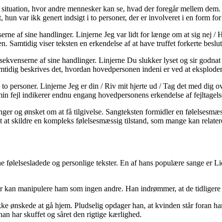
en situation, hvor andre mennesker kan se, hvad der foregår mellem dem.
hun var ikk genert indsigt i to personer, der er involveret i en form for u
ne af sine handlinger. Linjerne Jeg var lidt for længe om at sig nej /
n. Samtidig viser teksten en erkendelse af at have truffet forkerte beslu
kvenserne af sine handlinger. Linjerne Du slukker lyset og sir godnat /
samtidig beskrives det, hvordan hovedpersonen indeni er ved at eksploder
o personer. Linjerne Jeg er din / Riv mit hjerte ud / Tag det med dig ov
, min fejl indikerer endnu engang hovedpersonens erkendelse af fejltagels
anger og ønsket om at få tilgivelse. Sangteksten formidler en følelsesmæ
t skildre en kompleks følelsesmæssig tilstand, som mange kan relatere 
 følelsesladede og personlige tekster. En af hans populære sange er Lidt
r kan manipulere ham som ingen andre. Han indrømmer, at de tidligere ha
kke ønskede at gå hjem. Pludselig opdager han, at kvinden står foran ham
han har skuffet og såret den rigtige kærlighed.