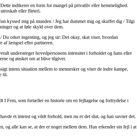
 Dette indikerer en form for mangel på privatliv eller hemmelighed.
troskab eller flirteri.
 Hun kyssed mig på munden / Jeg har dummet mig og skuffet dig / Tilgi
tninger og at føle skyld over dem.
 Du orker ingenting, og jeg sir: Det okay, skat viser, hvordan
e af længsel efter partneren.
eralt understreger hovedpersonens intensitet i forholdet og hans eller
erne og ønsket om at blive tilgivet.
ssigt intens situation mellem to mennesker og viser de indre kampe,
til.
 I Fem, som fortæller en historie om en fejltagelse og fortrydelse i
vde et intenst og vildt forhold, men nu er det slut, og han savner det.
, og alle kan se, at der er noget mellem dem. Han erkender sin fejl i at