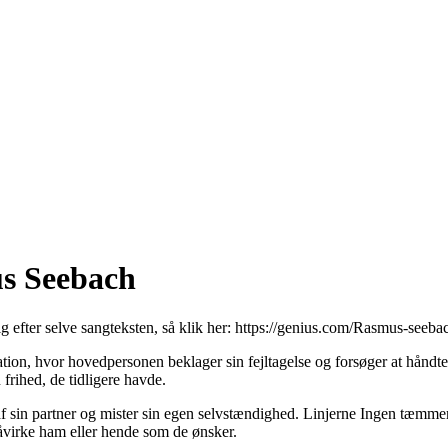
us Seebach
g efter selve sangteksten, så klik her:
https://genius.com/Rasmus-seebach
ion, hvor hovedpersonen beklager sin fejltagelse og forsøger at håndter
frihed, de tidligere havde.
af sin partner og mister sin egen selvstændighed. Linjerne Ingen tæmmer
åvirke ham eller hende som de ønsker.