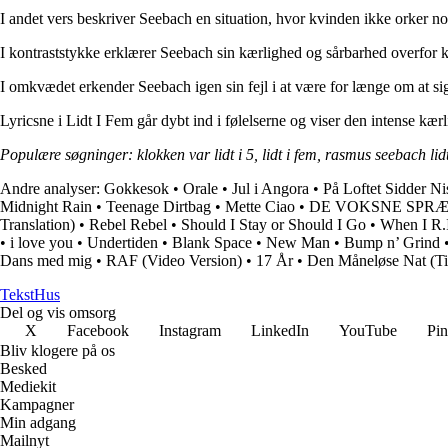
I andet vers beskriver Seebach en situation, hvor kvinden ikke orker no
I kontraststykke erklærer Seebach sin kærlighed og sårbarhed overfor k
I omkvædet erkender Seebach igen sin fejl i at være for længe om at s
Lyricsne i Lidt I Fem går dybt ind i følelserne og viser den intense k
Populære søgninger: klokken var lidt i 5, lidt i fem, rasmus seebach lid
Andre analyser:
Gokkesok
•
Orale
•
Jul i Angora
•
På Loftet Sidder N
Midnight Rain
•
Teenage Dirtbag
•
Mette Ciao
•
DE VOKSNE SPR
Translation)
•
Rebel Rebel
•
Should I Stay or Should I Go
•
When I R.I
•
​i love you
•
Undertiden
•
Blank Space
•
New Man
•
Bump n’ Grind
Dans med mig
•
RAF (Video Version)
•
17 År
•
Den Måneløse Nat (Ti
Tekst
Hus
Del og vis omsorg
X
Facebook
Instagram
LinkedIn
YouTube
Pin
Bliv klogere på os
Besked
Mediekit
Kampagner
Min adgang
Mailnyt