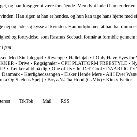
get, og han forsøger at være forstående. Men dybt inde i ham er der en 
vinden. Han siger, at han er hendes, og hun kan tage hans hjerte med s
ige nej og lade sig kysse af kvinden. Han indrømmer, at han har dummet
ærlighed og fortrydelse, som Rasmus Seebach formår at formidle gennem 
t i fem
issen Med Sin Julegrød
•
Revenge
•
Hallelujah
•
I Only Have Eyes for
ÆKKER
•
Drive
•
Røgsignaler
•
CPH PLATFORM FREESTYLE
•
Ny
.P.
•
Tænker altid på dig
•
One of Us
•
Jul Det’ Cool
•
DAARLIGT
•
•
Danmark
•
Kærlighedssangen
•
Elsker Hende Mere
•
All I Ever Want
nka Og Sjælens Spejl)
•
Boyz-N-Tha Hood (G-Mix)
•
Kinky Fætter
terest
TikTok
Mail
RSS