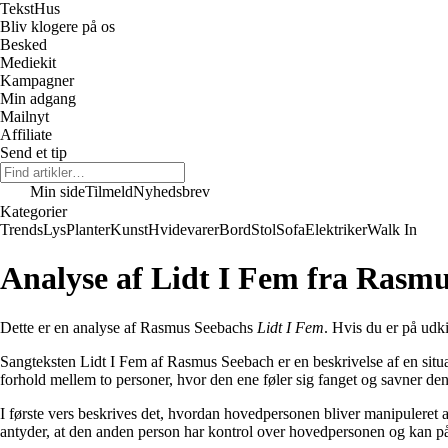
Tekst
Hus
Bliv klogere på os
Besked
Mediekit
Kampagner
Min adgang
Mailnyt
Affiliate
Send et tip
Min side
Tilmeld
Nyhedsbrev
Kategorier
Trends
Lys
Planter
Kunst
Hvidevarer
Bord
Stol
Sofa
Elektriker
Walk In
Analyse af Lidt I Fem fra Rasm
Dette er en analyse af Rasmus Seebachs
Lidt I Fem
. Hvis du er på udki
Sangteksten Lidt I Fem af Rasmus Seebach er en beskrivelse af en situat
forhold mellem to personer, hvor den ene føler sig fanget og savner den 
I første vers beskrives det, hvordan hovedpersonen bliver manipuleret 
antyder, at den anden person har kontrol over hovedpersonen og kan p