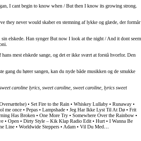
gan, I cant begin to know when / But then I know its growing strong.
ieve they never would skaber en stemning af lykke og glæde, der formår
in elskede. Han synger But now I look at the night / And it dont seem
oni.
f hans mest elskede sange, og det er ikke svært at forstå hvorfor. Den
næste gang du hører sangen, kan du nyde både musikken og de smukke
eet caroline lyrics, sweet caroline, sweet caroline, lyrics sweet
versættelse)
•
Set Fire to the Rain
•
Whiskey Lullaby
•
Runaway
•
ol me once
•
Pepas
•
Lampshade
•
Jeg Har Ikke Lyst Til At Dø
•
Frit
ning Has Broken
•
One More Try
•
Somewhere Over the Rainbow
•
ve
•
Open
•
Dirty Style – Kik Klap Radio Edit
•
Hurt
•
I Wanna Be
ne Line
•
Worldwide Steppers
•
Adam
•
Vil Du Med…