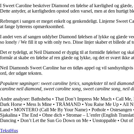
I Sweet Caroline beskriver Diamond en følelse af kærlighed og glæde, 
Dette antyder, at kærligheden opstod uden varsel, men at den hurtigt bl
Refrenget i sangen er meget enkelt og genkendeligt. Linjerne Sweet Ca
at fange lytterens opmærksomhed.
I andet vers af sangen uddyber Diamond følelsen af lykke og glæde ve
so lonely / We fill it up with only two. Disse linjer skaber et billede
Det er tydeligt, at Neil Diamond er dygtig til at formidle følelser og s
formår at skabe en følelse af ren glæde og lykke, og det er svært ikke a
Neil Diamonds Sweet Caroline har en tidløs appel og vil sandsynligvi
ord, der udgør teksten.
Populære søgninger: sweet caroline lyrics, sangtekster til neil diamond 
caroline neil diamond, sweet caroline song, sweet caroline song, neil 
Andre analyser:
Bathsheba
•
That Don’t Impress Me Much
•
Call Me,
Dark Horse
•
Mess Is Mine
•
TRÄMAND
•
You Raise Me Up
•
All N
Land
•
MONTERO (Call Me By Your Name)
•
Pothole
•
Ostesangen
Sjakalina
•
The End
•
Ohne dich
•
Stromae – L’enfer (English Translat
Dancing
•
Don’t Let the Sun Go Down on Me
•
Unstoppable
•
Out of
Tekst
Hus