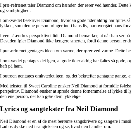
I præ-refrænet taler Diamond om hænder, der rører ved hænder. Dette k
og samhørighed.
I omkvædet beskriver Diamond, hvordan gode tider aldrig har føltes så g
lykken, som denne person bringer ind i hans liv, har overgået hans forv
I vers 2 ændres perspektivet lidt. Diamond bemærker, at når han ser på
Desuden føler Diamond ikke længere smerten, fordi denne person er de
I præ-refrænet gentages ideen om varme, der rører ved varme. Dette b
I omkvædet gentages det igen, at gode tider aldrig har føltes så gode, 
haft på ham.
I outroen gentages omkvædet igen, og det bekræfter gentagne gange, at
Med teksten til Sweet Caroline ønsker Neil Diamond at formidle følelse
perspektiv. Diamond ønsker at sprede denne fornemmelse af lykke til lyt
den ene person, der kan gøre dem lykkelige.
Lyrics og sangtekster fra Neil Diamond
Neil Diamond er en af de mest berømte sangskrivere og sangere i musikh
Lad os dykke ned i sangteksten og se, hvad den handler om.