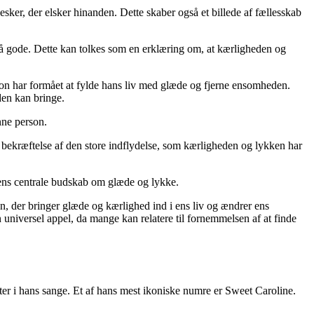
ker, der elsker hinanden. Dette skaber også et billede af fællesskab
e så gode. Dette kan tolkes som en erklæring om, at kærligheden og
rson har formået at fylde hans liv med glæde og fjerne ensomheden.
den kan bringe.
nne person.
n bekræftelse af den store indflydelse, som kærligheden og lykken har
gens centrale budskab om glæde og lykke.
n, der bringer glæde og kærlighed ind i ens liv og ændrer ens
 universel appel, da mange kan relatere til fornemmelsen af at finde
er i hans sange. Et af hans mest ikoniske numre er Sweet Caroline.