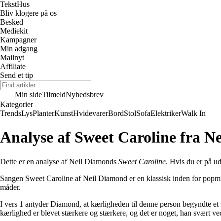
Tekst
Hus
Bliv klogere på os
Besked
Mediekit
Kampagner
Min adgang
Mailnyt
Affiliate
Send et tip
Min side
Tilmeld
Nyhedsbrev
Kategorier
Trends
Lys
Planter
Kunst
Hvidevarer
Bord
Stol
Sofa
Elektriker
Walk In
Analyse af Sweet Caroline fra N
Dette er en analyse af Neil Diamonds
Sweet Caroline
. Hvis du er på ud
Sangen Sweet Caroline af Neil Diamond er en klassisk inden for popmus
måder.
I vers 1 antyder Diamond, at kærligheden til denne person begyndte et
kærlighed er blevet stærkere og stærkere, og det er noget, han svært ved