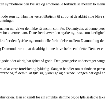
an symbolisere den fysiske og emotionelle forbindelse mellem to mennes
ode som nu. Han har været tilbøjelig til at tro, at de aldrig ville bliv
entninger.
 natten nu, virker den ikke så ensom som før. Det antyder, at denne pe
r for at ærme ham. Dette fremhæver den styrke og trøst, som kærlighe
ekræfter den fysiske og emotionelle forbindelse mellem Diamond og de
og Diamond tror nu, at de aldrig kunne blive bedre end dette. Dette er e
 gode tider aldrig har føltes så gode. Den gentagelse understreger san
n af at være forelsket og lykkelig. Sangen handler om at finde en perso
terne og få dem til at føle sig lykkelige og elskede. Sangen har også en
istorien. Han er kendt for sin smukke stemme og de følelsesladte tekst