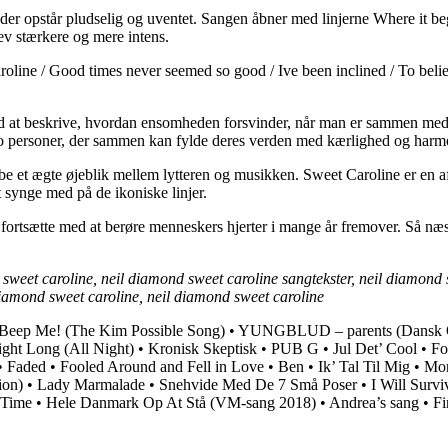
der opstår pludselig og uventet. Sangen åbner med linjerne Where it be
ev stærkere og mere intens.
roline / Good times never seemed so good / Ive been inclined / To bel
d at beskrive, hvordan ensomheden forsvinder, når man er sammen med s
 af to personer, der sammen kan fylde deres verden med kærlighed og harm
kabe et ægte øjeblik mellem lytteren og musikken. Sweet Caroline er en a
t synge med på de ikoniske linjer.
s fortsætte med at berøre menneskers hjerter i mange år fremover. Så 
sweet caroline, neil diamond sweet caroline sangtekster, neil diamond sw
diamond sweet caroline, neil diamond sweet caroline
 Beep Me! (The Kim Possible Song)
•
YUNGBLUD – parents (Dansk O
ight Long (All Night)
•
Kronisk Skeptisk
•
PUB G
•
Jul Det’ Cool
•
Fo
•
Faded
•
Fooled Around and Fell in Love
•
Ben
•
Ik’ Tal Til Mig
•
Mor
ion)
•
Lady Marmalade
•
Snehvide Med De 7 Små Poser
•
I Will Survi
 Time
•
Hele Danmark Op At Stå (VM-sang 2018)
•
Andrea’s sang
•
Fi