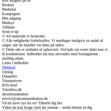
Bliv klogere på os
Besked
Mediekit
Kampagner
Min adgang
Mailnyt
Affiliate
Send et tip
© Alt materiale er beskyttet.
© Alle rettigheder forbeholdes. Vi modtager muligvis en andel af
salget, når du handler via links på siden.
© Dette site er omfattet af ophavsret. Ved køb via vores links kan vi
få kommission. Indholdet må kun anvendes med forudgående
skriftlig aftale.
Links i indholdet
Webkort
Opslag
Dataarkiv
Tekstunivers
RSS-feed
TekstHus.dk
akommunikation
service@akommunikation.dk
Vil du have nyt fra os? Tilmeld dig her
Viden du kan bruge med det samme – sendt direkte til dig.