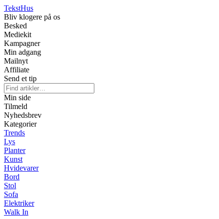
Tekst
Hus
Bliv klogere på os
Besked
Mediekit
Kampagner
Min adgang
Mailnyt
Affiliate
Send et tip
Min side
Tilmeld
Nyhedsbrev
Kategorier
Trends
Lys
Planter
Kunst
Hvidevarer
Bord
Stol
Sofa
Elektriker
Walk In