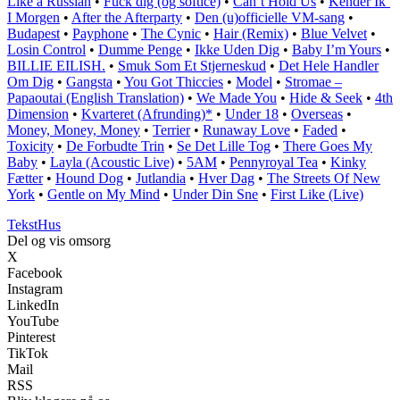
Like a Russian
•
Fuck dig (og softice)
•
Can’t Hold Us
•
Kender Ik’
I Morgen
•
After the Afterparty
•
Den (u)officielle VM-sang
•
Budapest
•
Payphone
•
The Cynic
•
Hair (Remix)
•
Blue Velvet
•
Losin Control
•
Dumme Penge
•
Ikke Uden Dig
•
Baby I’m Yours
•
BILLIE EILISH.
•
Smuk Som Et Stjerneskud
•
Det Hele Handler
Om Dig
•
Gangsta
•
You Got Thiccies
•
Model
•
Stromae –
Papaoutai (English Translation)
•
We Made You
•
Hide & Seek
•
4th
Dimension
•
Kvarteret (Afrunding)*
•
Under 18
•
Overseas
•
Money, Money, Money
•
Terrier
•
Runaway Love
•
Faded
•
Toxicity
•
De Forbudte Trin
•
Se Det Lille Tog
•
There Goes My
Baby
•
Layla (Acoustic Live)
•
5AM
•
Pennyroyal Tea
•
Kinky
Fætter
•
Hound Dog
•
Jutlandia
•
Hver Dag
•
The Streets Of New
York
•
Gentle on My Mind
•
Under Din Sne
•
First Like (Live)
Tekst
Hus
Del og vis omsorg
X
Facebook
Instagram
LinkedIn
YouTube
Pinterest
TikTok
Mail
RSS