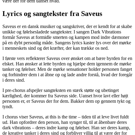
være der for dem uanset hvad.
Lyrics og sangtekster fra Saveus
Saveus er en dansk musiker og sangskriver, der er kendt for at skabe
unikke og følelsesladede sangtekster. I sangen Dark Vibrations
formår Saveus at formidle smerten og kampen mod indre dæmoner
på en dybt personlig måde. Sangens lyrics kaster lys over det mørke
i menneskets sind og det kræfter, der kan trække os ned.
I første vers reflekterer Saveus over ønsket om at bære byrden for en
elsket. Han ønsker at lette byrden og hjælpe dem igennem de mørke
tanker og følelser. Men de mørke sensationer holder personen fanget
og forhindrer dem i at åbne op og lade andre forstå, hvad der foregår
i deres sind.
I pre-chorus afspejler sangteksten en stærk støtte og ubetinget
kærlighed, der kommer fra Saveus side. Uanset hvor lavt eller højt
personen er, er Saveus der for dem. Bakker dem op gennem tykt og
tyndt.
I chorus viser Saveus, at this is the time – tiden til at leve livet fuldt
ud. Han opfordrer den person, han synger til, til at åbenbare deres
dark vibrations – deres indre kamp og følelser. Han ser deres kamp,
de kreative tanker i deres sind og forbliver villig til at være der for