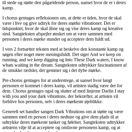
til stede og støtte den pågældende person, uanset hvor de er i deres
kamp.
I chorus gentages refleksionen om, at dette er tiden, hvor de skal
være i live og give udtryk for deres mørke vibrationer. Det er
tidspunktet, hvor de skal åbne sig og vise deres kamp og kreative
sind. Sangteksten afspejler ønsket om at være sammen med
personen i deres mørke stunder og acceptere dem fuldt ud.
I vers 2 fortsætter teksten med at beskrive den konstante kamp og
søgen efter noget mere meningsfuldt. Det siger And we keep on
running, and we keep digging og Into These Dark waters, I know
whats waiting in the dream. Sangteksten udtrykker fascinationen af
de smukke rædsler, der gemmer sig i det dybe mørke.
Pre-chorus gentages for at understrege, at uanset hvor langt
personen er kommet i deres kamp, vil artisten stadig være der for
dem. Chorus gentages også og slutter af med linjerne Darlin I stay
with you and your dark vibrations, der bekræfter, at artisten vil
forblive hos personen, selv i deres mørkeste øjeblikke.
Generelt set handler sangen Dark Vibrations om at støtte og være
sammen med en person i deres nedture og give dem plads til at
udtrykke deres mørkeste tanker og følelser. Sangteksten udtrykker
artistens vilje til at acceptere og omfavne personens kamp, og at