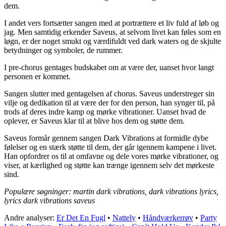
dem.
I andet vers fortsætter sangen med at portrættere et liv fuld af løb og
jag. Men samtidig erkender Saveus, at selvom livet kan føles som en
løgn, er der noget smukt og værdifuldt ved dark waters og de skjulte
betydninger og symboler, de rummer.
I pre-chorus gentages budskabet om at være der, uanset hvor langt
personen er kommet.
Sangen slutter med gentagelsen af ​​chorus. Saveus understreger sin
vilje og dedikation til at være der for den person, han synger til, på
trods af deres indre kamp og mørke vibrationer. Uanset hvad de
oplever, er Saveus klar til at blive hos dem og støtte dem.
Saveus formår gennem sangen Dark Vibrations at formidle dybe
følelser og en stærk støtte til dem, der går igennem kampene i livet.
Han opfordrer os til at omfavne og dele vores mørke vibrationer, og
viser, at kærlighed og støtte kan trænge igennem selv det mørkeste
sind.
Populære søgninger: martin dark vibrations, dark vibrations lyrics,
lyrics dark vibrations saveus
Andre analyser:
Er Det En Fugl
•
Nattely
•
Håndværkerrøv
•
Party