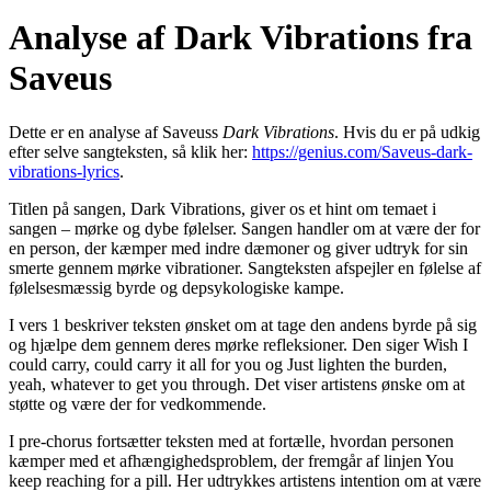
Analyse af Dark Vibrations fra
Saveus
Dette er en analyse af Saveuss
Dark Vibrations
. Hvis du er på udkig
efter selve sangteksten, så klik her:
https://genius.com/Saveus-dark-
vibrations-lyrics
.
Titlen på sangen, Dark Vibrations, giver os et hint om temaet i
sangen – mørke og dybe følelser. Sangen handler om at være der for
en person, der kæmper med indre dæmoner og giver udtryk for sin
smerte gennem mørke vibrationer. Sangteksten afspejler en følelse af
følelsesmæssig byrde og depsykologiske kampe.
I vers 1 beskriver teksten ønsket om at tage den andens byrde på sig
og hjælpe dem gennem deres mørke refleksioner. Den siger Wish I
could carry, could carry it all for you og Just lighten the burden,
yeah, whatever to get you through. Det viser artistens ønske om at
støtte og være der for vedkommende.
I pre-chorus fortsætter teksten med at fortælle, hvordan personen
kæmper med et afhængighedsproblem, der fremgår af linjen You
keep reaching for a pill. Her udtrykkes artistens intention om at være