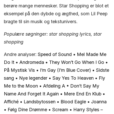
berøre mange mennesker. Star Shopping er blot et
eksempel på den dybde og ægthed, som Lil Peep
bragte til sin musik og tekstunivers.
Populære søgninger: star shopping lyrics, star
shopping
Andre analyser:
Speed of Sound
•
Mel Made Me
Do It
•
Andromeda
•
They Won’t Go When I Go
•
På Mystisk Vis
•
I’m Gay (I’m Blue Cover)
•
Sidste
sang
•
Nye legender
•
Say Yes To Heaven
•
Fly
Me to the Moon
•
Afdeling A
•
Don’t Say My
Name And Forget It Again
•
Mere End En Klub
•
Affiché
•
Landsbytossen
•
Blood Eagle
•
Joanna
•
Følg Dine Drømme
•
Scream
•
Harry Styles –