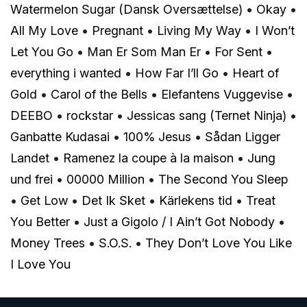
Watermelon Sugar (Dansk Oversættelse)
•
Okay
•
All My Love
•
Pregnant
•
Living My Way
•
I Won’t
Let You Go
•
Man Er Som Man Er
•
For Sent
•
everything i wanted
•
How Far I’ll Go
•
Heart of
Gold
•
Carol of the Bells
•
Elefantens Vuggevise
•
DEEBO
•
​​rockstar
•
Jessicas sang (Ternet Ninja)
•
Ganbatte Kudasai
•
100% Jesus
•
Sådan Ligger
Landet
•
Ramenez la coupe à la maison
•
Jung
und frei
•
00000 Million
•
The Second You Sleep
•
Get Low
•
Det Ik Sket
•
Kärlekens tid
•
Treat
You Better
•
Just a Gigolo / I Ain’t Got Nobody
•
Money Trees
•
S.O.S.
•
They Don’t Love You Like
I Love You