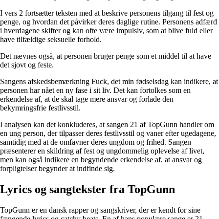
I vers 2 fortsætter teksten med at beskrive personens tilgang til fest og
penge, og hvordan det påvirker deres daglige rutine. Personens adfærd
i hverdagene skifter og kan ofte være impulsiv, som at blive fuld eller
have tilfældige seksuelle forhold.
Det nævnes også, at personen bruger penge som et middel til at have
det sjovt og feste.
Sangens afskedsbemærkning Fuck, det min fødselsdag kan indikere, at
personen har nået en ny fase i sit liv. Det kan fortolkes som en
erkendelse af, at de skal tage mere ansvar og forlade den
bekymringsfrie festlivsstil.
I analysen kan det konkluderes, at sangen 21 af TopGunn handler om
en ung person, der tilpasser deres festlivsstil og vaner efter ugedagene,
samtidig med at de omfavner deres ungdom og frihed. Sangen
præsenterer en skildring af fest og ungdommelig oplevelse af livet,
men kan også indikere en begyndende erkendelse af, at ansvar og
forpligtelser begynder at indfinde sig.
Lyrics og sangtekster fra TopGunn
TopGunn er en dansk rapper og sangskriver, der er kendt for sine
fængende lyrics og catchy beats. En af hans populære sange er 21,