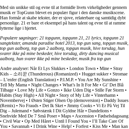
Med sin unikke stil og evne til at formidle livets virkeligheder gennem
musik er TopGunn blevet en populær figur i den danske musikscene.
Han formår at skabe tekster, der er sjove, relaterbare og samtidig dybt
personlige. 21 er bare et eksempel på hans talent og evne til at ramme
lytterne lige i hjertet.
Populære søgninger: 21 topgunn, topgunn 21, 21 lyrics, topgunn 21
sangtekster, amanda paradise hotel 2013, top gun sang, topgun musik,
top gun aalborg, top gun 2 aalborg, topgun musik, hive torsdag, hun
svarer ikke på mine beskeder, hive torsdag, dirty dancing musical
aalborg, hun svarer ikke på mine beskeder, musik fra top gun
Andre analyser:
Når Et Lys Slukkes
•
London Town
•
Mine
•
Stray
Kids – 소리꾼 (Thunderous) (Romanized)
•
Hugget sukker
•
Stromae
– L’enfer (English Translation)
•
P.I.M.P.
•
You Are My Sunshine
•
Tell My Mama
•
Night Changes
•
What’s In It For Me
•
Gi’ Det Blå
Tilbage
•
Love My Life
•
Gonzo
•
Ikke Uden Dig
•
Stille Før Storm
•
Habits (Stay High)
•
All Night
•
Story of My Life
•
Vinterhamn
•
Novembervej
•
I Østen Stiger Olsen Op (demoversion)
•
Daddy Issues
(Remix)
•
No Frauds
•
Det Ik Sket
•
Jimmy Cooks
•
Vi Er På Vej Til
Dig – Julemand
•
Sølvstænk I Dit Gyldne Hår
•
Dandelions
•
Snehvide Med De 7 Små Poser
•
Maps
•
Ascension
•
Fødselsdagssang
•
Civil War
•
Op Med Håret
•
Until I Found You
•
I’ll Take Care Of
You
•
Savannah
•
I Drink Wine
•
Help!
•
Forfest
•
Kiss Me
•
Man kan