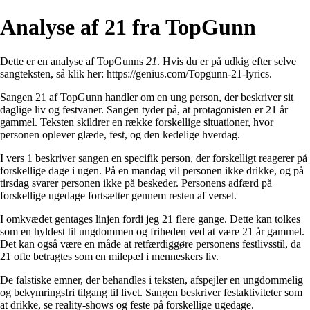
Analyse af 21 fra TopGunn
Dette er en analyse af TopGunns
21
. Hvis du er på udkig efter selve
sangteksten, så klik her:
https://genius.com/Topgunn-21-lyrics
.
Sangen 21 af TopGunn handler om en ung person, der beskriver sit
daglige liv og festvaner. Sangen tyder på, at protagonisten er 21 år
gammel. Teksten skildrer en række forskellige situationer, hvor
personen oplever glæde, fest, og den kedelige hverdag.
I vers 1 beskriver sangen en specifik person, der forskelligt reagerer på
forskellige dage i ugen. På en mandag vil personen ikke drikke, og på
tirsdag svarer personen ikke på beskeder. Personens adfærd på
forskellige ugedage fortsætter gennem resten af verset.
I omkvædet gentages linjen fordi jeg 21 flere gange. Dette kan tolkes
som en hyldest til ungdommen og friheden ved at være 21 år gammel.
Det kan også være en måde at retfærdiggøre personens festlivsstil, da
21 ofte betragtes som en milepæl i menneskers liv.
De falstiske emner, der behandles i teksten, afspejler en ungdommelig
og bekymringsfri tilgang til livet. Sangen beskriver festaktiviteter som
at drikke, se reality-shows og feste på forskellige ugedage.