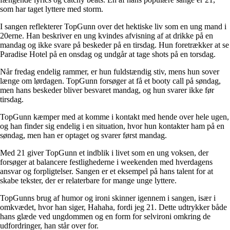
som har taget lyttere med storm.
I sangen reflekterer TopGunn over det hektiske liv som en ung mand i
20erne. Han beskriver en ung kvindes afvisning af at drikke på en
mandag og ikke svare på beskeder på en tirsdag. Hun foretrækker at se
Paradise Hotel på en onsdag og undgår at tage shots på en torsdag.
Når fredag endelig rammer, er hun fuldstændig stiv, mens hun sover
længe om lørdagen. TopGunn forsøger at få et booty call på søndag,
men hans beskeder bliver besvaret mandag, og hun svarer ikke før
tirsdag.
TopGunn kæmper med at komme i kontakt med hende over hele ugen,
og han finder sig endelig i en situation, hvor hun kontakter ham på en
søndag, men han er optaget og svarer først mandag.
Med 21 giver TopGunn et indblik i livet som en ung voksen, der
forsøger at balancere festlighederne i weekenden med hverdagens
ansvar og forpligtelser. Sangen er et eksempel på hans talent for at
skabe tekster, der er relaterbare for mange unge lyttere.
TopGunns brug af humor og ironi skinner igennem i sangen, især i
omkvædet, hvor han siger, Hahaha, fordi jeg 21. Dette udtrykker både
hans glæde ved ungdommen og en form for selvironi omkring de
udfordringer, han står over for.