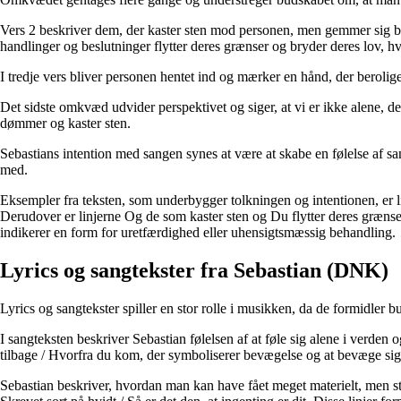
Vers 2 beskriver dem, der kaster sten mod personen, men gemmer sig ba
handlinger og beslutninger flytter deres grænser og bryder deres lov, h
I tredje vers bliver personen hentet ind og mærker en hånd, der berolige
Det sidste omkvæd udvider perspektivet og siger, at vi er ikke alene, d
dømmer og kaster sten.
Sebastians intention med sangen synes at være at skabe en følelse af sam
med.
Eksempler fra teksten, som underbygger tolkningen og intentionen, er l
Derudover er linjerne Og de som kaster sten og Du flytter deres græns
indikerer en form for uretfærdighed eller uhensigtsmæssig behandling.
Lyrics og sangtekster fra Sebastian (DNK)
Lyrics og sangtekster spiller en stor rolle i musikken, da de formidler
I sangteksten beskriver Sebastian følelsen af at føle sig alene i verden
tilbage / Hvorfra du kom, der symboliserer bevægelse og at bevæge sig
Sebastian beskriver, hvordan man kan have fået meget materielt, men sta