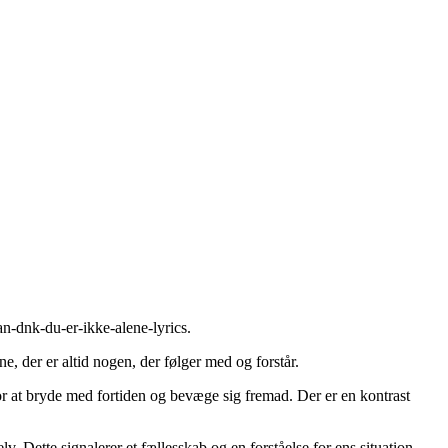
an-dnk-du-er-ikke-alene-lyrics
.
, der er altid nogen, der følger med og forstår.
 for at bryde med fortiden og bevæge sig fremad. Der er en kontrast
 Dette signalerer et fællesskab og en forståelse for ens situation.