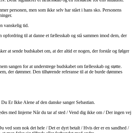
mmer personen, men som ikke selv har stået i hans sko. Personens
ninger.
n vanskelig tid.
 en opfordring til at danne et fællesskab og stå sammen imod dem, der
er at sende budskabet om, at der altid er nogen, der forstår og følger
nnem sangen for at understrege budskabet om fællesskab og støtte.
dem, der dømmer. Den tilhørende referanse til at de burde dømmes
en Du Er Ikke Alene af den danske sanger Sebastian.
ledes med linjerne Når du tar af sted / Vend dig ikke om / Der ingen vej
u ved som nok det hele / Det er dyrt betalt / Hvis der er en sandhed /