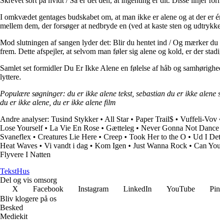
Skrevet sort på hvidt / Så er det den, at ingenting er dit. Disse linjer f
I omkvædet gentages budskabet om, at man ikke er alene og at der er én
mellem dem, der forsøger at nedbryde en (ved at kaste sten og udtrykke
Mod slutningen af sangen lyder det: Blir du hentet ind / Og mærker du
frem. Dette afspejler, at selvom man føler sig alene og kold, er der stad
Samlet set formidler Du Er Ikke Alene en følelse af håb og samhørigh
lyttere.
Populære søgninger: du er ikke alene tekst, sebastian du er ikke alene s
du er ikke alene, du er ikke alene film
Andre analyser:
Tusind Stykker
•
All Star
•
Paper Trail$
•
Vuffeli-Vov
Lose Yourself
•
La Vie En Rose
•
Gætteleg
•
Never Gonna Not Dance
Svaneflex
•
Creatures Lie Here
•
Creep
•
Took Her to the O
•
Ud I Det
Heat Waves
•
Vi vandt i dag
•
Kom Igen
•
Just Wanna Rock
•
Can You
Flyvere I Natten
Tekst
Hus
Del og vis omsorg
X
Facebook
Instagram
LinkedIn
YouTube
Pin
Bliv klogere på os
Besked
Mediekit