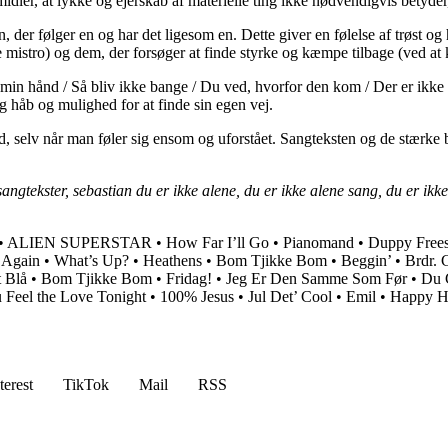
ormidler, at lykke og ejerskab af materielle ting ikke nødvendigvis betyder
, der følger en og har det ligesom en. Dette giver en følelse af trøst 
 mistro) og dem, der forsøger at finde styrke og kæmpe tilbage (ved at
 min hånd / Så bliv ikke bange / Du ved, hvorfor den kom / Der er ikke
ig håb og mulighed for at finde sin egen vej.
ed, selv når man føler sig ensom og uforstået. Sangteksten og de stær
angtekster, sebastian du er ikke alene, du er ikke alene sang, du er ikke
•
ALIEN SUPERSTAR
•
How Far I’ll Go
•
Pianomand
•
Duppy Frees
 Again
•
What’s Up?
•
Heathens
•
Bom Tjikke Bom
•
Beggin’
•
Brdr. 
 Blå
•
Bom Tjikke Bom
•
Fridag!
•
Jeg Er Den Samme Som Før
•
Du 
 Feel the Love Tonight
•
100% Jesus
•
Jul Det’ Cool
•
Emil
•
Happy 
terest
TikTok
Mail
RSS