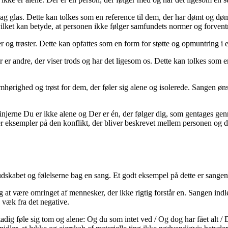
g glas. Dette kan tolkes som en reference til dem, der har dømt og dø
vilket kan betyde, at personen ikke følger samfundets normer og forvent
r og trøster. Dette kan opfattes som en form for støtte og opmuntring i e
er er andre, der viser trods og har det ligesom os. Dette kan tolkes som
hørighed og trøst for dem, der føler sig alene og isolerede. Sangen ønsk
injerne Du er ikke alene og Der er én, der følger dig, som gentages ge
er eksempler på den konflikt, der bliver beskrevet mellem personen og 
 budskabet og følelserne bag en sang. Et godt eksempel på dette er sang
 og at være omringet af mennesker, der ikke rigtig forstår en. Sangen ind
 væk fra det negative.
dig føle sig tom og alene: Og du som intet ved / Og dog har fået alt / D