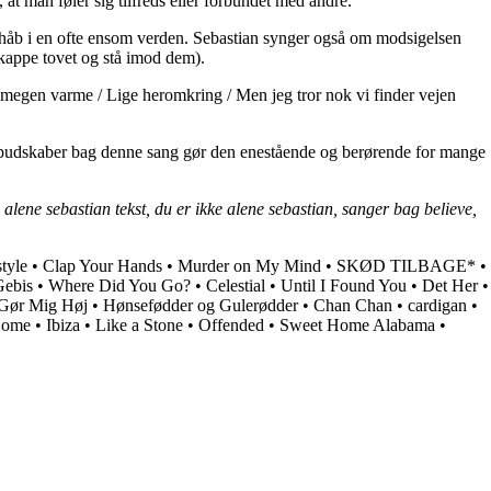
, at man føler sig tilfreds eller forbundet med andre.
og håb i en ofte ensom verden. Sebastian synger også om modsigelsen
 kappe tovet og stå imod dem).
 megen varme / Lige heromkring / Men jeg tror nok vi finder vejen
ke budskaber bag denne sang gør den enestående og berørende for mange
 alene sebastian tekst, du er ikke alene sebastian, sanger bag believe,
tyle
•
Clap Your Hands
•
Murder on My Mind
•
SKØD TILBAGE*
•
Gebis
•
Where Did You Go?
•
Celestial
•
Until I Found You
•
Det Her
•
Gør Mig Høj
•
Hønsefødder og Gulerødder
•
Chan Chan
•
​cardigan
•
Home
•
Ibiza
•
Like a Stone
•
Offended
•
Sweet Home Alabama
•