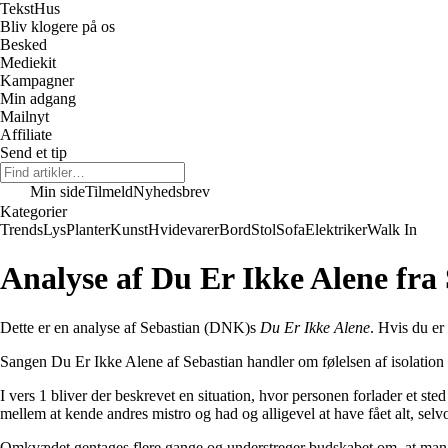
Tekst
Hus
Bliv klogere på os
Besked
Mediekit
Kampagner
Min adgang
Mailnyt
Affiliate
Send et tip
Min side
Tilmeld
Nyhedsbrev
Kategorier
Trends
Lys
Planter
Kunst
Hvidevarer
Bord
Stol
Sofa
Elektriker
Walk In
Analyse af Du Er Ikke Alene fra
Dette er en analyse af Sebastian (DNK)s
Du Er Ikke Alene
. Hvis du er
Sangen Du Er Ikke Alene af Sebastian handler om følelsen af isolation 
I vers 1 bliver der beskrevet en situation, hvor personen forlader et st
mellem at kende andres mistro og had og alligevel at have fået alt, se
Omkvædet gentages flere gange og understreger budskabet om, at man ikke