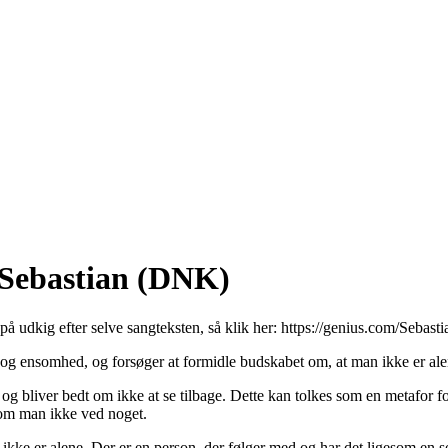
 Sebastian (DNK)
 på udkig efter selve sangteksten, så klik her:
https://genius.com/Sebasti
og ensomhed, og forsøger at formidle budskabet om, at man ikke er alene
ed og bliver bedt om ikke at se tilbage. Dette kan tolkes som en metafor
lvom man ikke ved noget.
 er alene. Der er en person, der følger med og har det ligesom en selv.