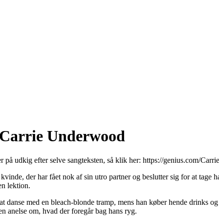
a Carrie Underwood
r på udkig efter selve sangteksten, så klik her:
https://genius.com/Carri
de, der har fået nok af sin utro partner og beslutter sig for at tage 
en lektion.
 at danse med en bleach-blonde tramp, mens han køber hende drinks og vi
en anelse om, hvad der foregår bag hans ryg.