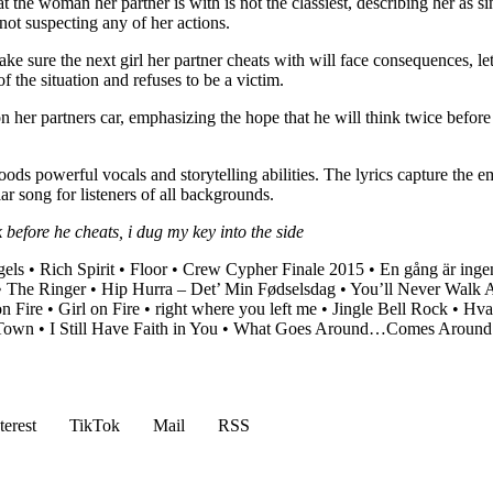
 the woman her partner is with is not the classiest, describing her as 
not suspecting any of her actions.
 sure the next girl her partner cheats with will face consequences, let
the situation and refuses to be a victim.
pon her partners car, emphasizing the hope that he will think twice befo
s powerful vocals and storytelling abilities. The lyrics capture the e
r song for listeners of all backgrounds.
 before he cheats, i dug my key into the side
els
•
Rich Spirit
•
Floor
•
Crew Cypher Finale 2015
•
En gång är inge
•
The Ringer
•
Hip Hurra – Det’ Min Fødselsdag
•
You’ll Never Walk 
on Fire
•
Girl on Fire
•
​r​ight where you left me
•
Jingle Bell Rock
•
Hva
 Town
•
I Still Have Faith in You
•
What Goes Around…Comes Around (
terest
TikTok
Mail
RSS