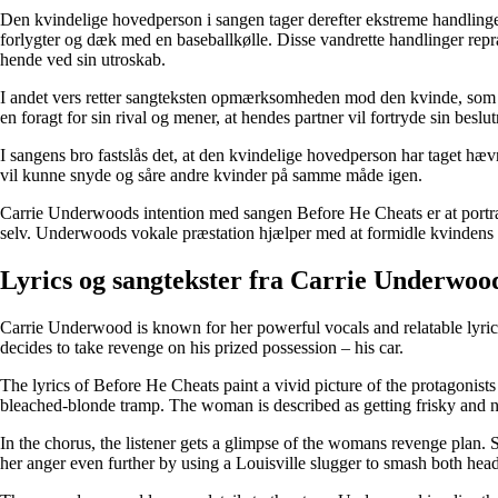
Den kvindelige hovedperson i sangen tager derefter ekstreme handlinge
forlygter og dæk med en baseballkølle. Disse vandrette handlinger rep
hende ved sin utroskab.
I andet vers retter sangteksten opmærksomheden mod den kvinde, som 
en foragt for sin rival og mener, at hendes partner vil fortryde sin beslu
I sangens bro fastslås det, at den kvindelige hovedperson har taget hæv
vil kunne snyde og såre andre kvinder på samme måde igen.
Carrie Underwoods intention med sangen Before He Cheats er at portræt
selv. Underwoods vokale præstation hjælper med at formidle kvindens 
Lyrics og sangtekster fra Carrie Underwoo
Carrie Underwood is known for her powerful vocals and relatable lyrics
decides to take revenge on his prized possession – his car.
The lyrics of Before He Cheats paint a vivid picture of the protagonis
bleached-blonde tramp. The woman is described as getting frisky and 
In the chorus, the listener gets a glimpse of the womans revenge plan. S
her anger even further by using a Louisville slugger to smash both headli