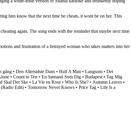
singing a white-trash version of Shania karaoke and drunkenly hoping
ting him know that the next time he cheats, it wont be on her. This
re cheating again. The song ends with the reminder that maybe next time
motions and frustration of a betrayed woman who takes matters into her
n gång
•
Den Allersidste Dans
•
Half A Man
•
Langsom
•
Det
Alone
•
Count to Ten
•
En Sømand Som Dig
•
Budapest
•
Tag Mig
d Skal Der Ske
•
La Vie en Rose
•
Who Is She?
•
Autumn Leaves
•
Radio Edit)
•
Tomorrow Never Knows
•
Price Tag
•
Life Is a