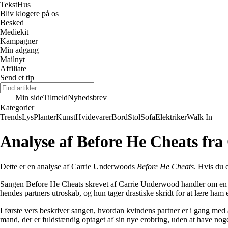
Tekst
Hus
Bliv klogere på os
Besked
Mediekit
Kampagner
Min adgang
Mailnyt
Affiliate
Send et tip
Min side
Tilmeld
Nyhedsbrev
Kategorier
Trends
Lys
Planter
Kunst
Hvidevarer
Bord
Stol
Sofa
Elektriker
Walk In
Analyse af Before He Cheats fr
Dette er en analyse af Carrie Underwoods
Before He Cheats
. Hvis du e
Sangen Before He Cheats skrevet af Carrie Underwood handler om en kvin
hendes partners utroskab, og hun tager drastiske skridt for at lære ham 
I første vers beskriver sangen, hvordan kvindens partner er i gang med
mand, der er fuldstændig optaget af sin nye erobring, uden at have nog