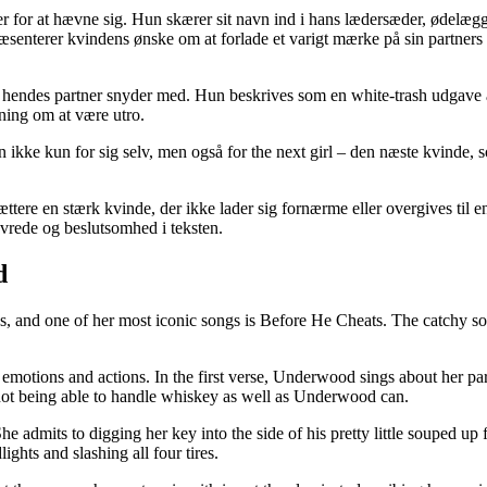
r for at hævne sig. Hun skærer sit navn ind i hans lædersæder, ødelægg
ræsenterer kvindens ønske om at forlade et varigt mærke på sin partner
hendes partner snyder med. Hun beskrives som en white-trash udgave a
tning om at være utro.
n ikke kun for sig selv, men også for the next girl – den næste kvinde, 
tere en stærk kvinde, der ikke lader sig fornærme eller overgives til 
vrede og beslutsomhed i teksten.
d
, and one of her most iconic songs is Before He Cheats. The catchy son
ts emotions and actions. In the first verse, Underwood sings about her
not being able to handle whiskey as well as Underwood can.
he admits to digging her key into the side of his pretty little souped up
ghts and slashing all four tires.