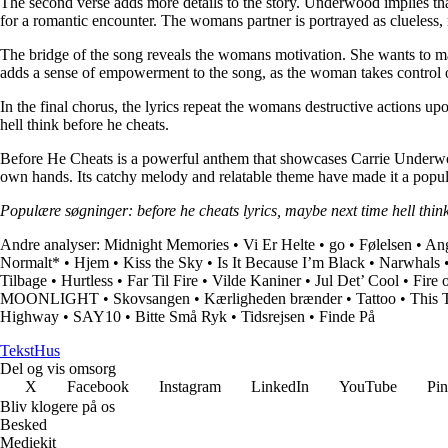
The second verse adds more details to the story. Underwood implies that
for a romantic encounter. The womans partner is portrayed as clueless, 
The bridge of the song reveals the womans motivation. She wants to make
adds a sense of empowerment to the song, as the woman takes control of 
In the final chorus, the lyrics repeat the womans destructive actions u
hell think before he cheats.
Before He Cheats is a powerful anthem that showcases Carrie Underwood
own hands. Its catchy melody and relatable theme have made it a popula
Populære søgninger: before he cheats lyrics, maybe next time hell think
Andre analyser:
Midnight Memories
•
Vi Er Helte
•
​go
•
Følelsen
•
Ang
Normalt*
•
Hjem
•
Kiss the Sky
•
Is It Because I’m Black
•
Narwhals
Tilbage
•
Hurtless
•
Far Til Fire
•
Vilde Kaniner
•
Jul Det’ Cool
•
Fire 
MOONLIGHT
•
Skovsangen
•
Kærligheden brænder
•
Tattoo
•
This
Highway
•
SAY10
•
Bitte Små Ryk
•
Tidsrejsen
•
Finde På
Tekst
Hus
Del og vis omsorg
X
Facebook
Instagram
LinkedIn
YouTube
Pin
Bliv klogere på os
Besked
Mediekit