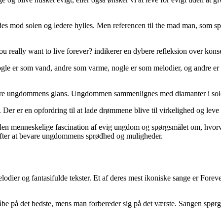
endes mod solen og ledere hylles. Men referencen til the mad man, som 
ou really want to live forever? indikerer en dybere refleksion over ko
gle er som vand, andre som varme, nogle er som melodier, og andre er s
evare ungdommens glans. Ungdommen sammenlignes med diamanter i sol
 er en opfordring til at lade drømmene blive til virkelighed og leve l
n menneskelige fascination af evig ungdom og spørgsmålet om, hvorvidt
 efter at bevare ungdommens sprødhed og muligheder.
elodier og fantasifulde tekster. Et af deres mest ikoniske sange er For
e på det bedste, mens man forbereder sig på det værste. Sangen spørger: