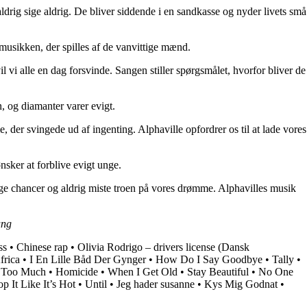
aldrig sige aldrig. De bliver siddende i en sandkasse og nyder livets små
musikken, der spilles af de vanvittige mænd.
vi alle en dag forsvinde. Sangen stiller spørgsmålet, hvorfor bliver de
, og diamanter varer evigt.
der svingede ud af ingenting. Alphaville opfordrer os til at lade vores
nsker at forblive evigt unge.
tage chancer og aldrig miste troen på vores drømme. Alphavilles musik
ung
ss
•
Chinese rap
•
Olivia Rodrigo – drivers license (Dansk
frica
•
I En Lille Båd Der Gynger
•
How Do I Say Goodbye
•
Tally
•
e Too Much
•
Homicide
•
When I Get Old
•
Stay Beautiful
•
No One
p It Like It’s Hot
•
Until
•
Jeg hader susanne
•
Kys Mig Godnat
•