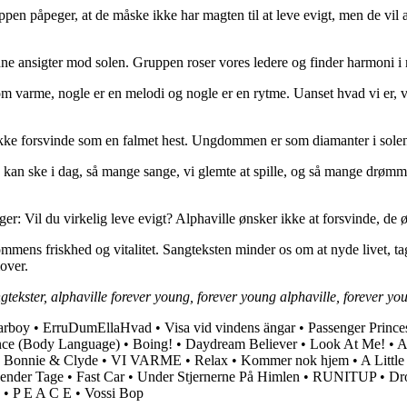
uppen påpeger, at de måske ikke har magten til at leve evigt, men de vil 
ne ansigter mod solen. Gruppen roser vores ledere og finder harmoni i 
varme, nogle er en melodi og nogle er en rytme. Uanset hvad vi er, vil 
 ikke forsvinde som en falmet hest. Ungdommen er som diamanter i solen
an ske i dag, så mange sange, vi glemte at spille, og så mange drømme, 
r: Vil du virkelig leve evigt? Alphaville ønsker ikke at forsvinde, de ø
dommens friskhed og vitalitet. Sangteksten minder os om at nyde livet, 
mover.
tekster, alphaville forever young, forever young alphaville, forever yo
arboy
•
ErruDumEllaHvad
•
Visa vid vindens ängar
•
Passenger Prince
ence (Body Language)
•
Boing!
•
Daydream Believer
•
Look At Me!
•
A
3 Bonnie & Clyde
•
VI VARME
•
Relax
•
Kommer nok hjem
•
A Littl
ender Tage
•
Fast Car
•
Under Stjernerne På Himlen
•
RUNITUP
•
Dro
•
P E A C E
•
Vossi Bop