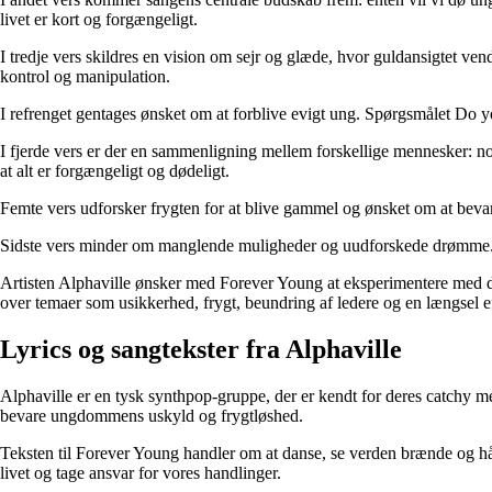
livet er kort og forgængeligt.
I tredje vers skildres en vision om sejr og glæde, hvor guldansigtet v
kontrol og manipulation.
I refrenget gentages ønsket om at forblive evigt ung. Spørgsmålet Do y
I fjerde vers er der en sammenligning mellem forskellige mennesker: no
at alt er forgængeligt og dødeligt.
Femte vers udforsker frygten for at blive gammel og ønsket om at b
Sidste vers minder om manglende muligheder og uudforskede drømme. Der
Artisten Alphaville ønsker med Forever Young at eksperimentere med de
over temaer som usikkerhed, frygt, beundring af ledere og en længsel
Lyrics og sangtekster fra Alphaville
Alphaville er en tysk synthpop-gruppe, der er kendt for deres catchy m
bevare ungdommens uskyld og frygtløshed.
Teksten til Forever Young handler om at danse, se verden brænde og håb
livet og tage ansvar for vores handlinger.