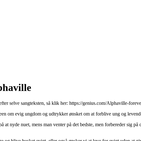
phaville
efter selve sangteksten, så klik her:
https://genius.com/Alphaville-forev
een om evig ungdom og udtrykker ønsket om at forblive ung og levende
 på at nyde nuet, mens man venter på det bedste, men forbereder sig på
 blive husket evigt, eller også ønsker vi at leve for evigt uden at give o