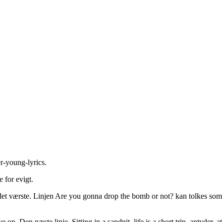
er-young-lyrics
.
 for evigt.
 det værste. Linjen Are you gonna drop the bomb or not? kan tolkes som
p. Den næste linje, Sitting in a sandpit, life is a short trip, antyder, at