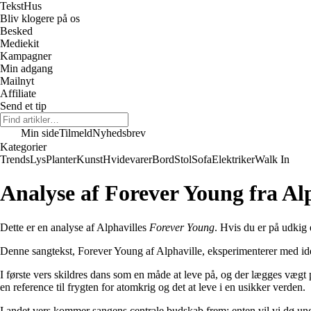
Tekst
Hus
Bliv klogere på os
Besked
Mediekit
Kampagner
Min adgang
Mailnyt
Affiliate
Send et tip
Min side
Tilmeld
Nyhedsbrev
Kategorier
Trends
Lys
Planter
Kunst
Hvidevarer
Bord
Stol
Sofa
Elektriker
Walk In
Analyse af Forever Young fra Al
Dette er en analyse af Alphavilles
Forever Young
. Hvis du er på udkig 
Denne sangtekst, Forever Young af Alphaville, eksperimenterer med id
I første vers skildres dans som en måde at leve på, og der lægges vægt
en reference til frygten for atomkrig og det at leve i en usikker verden.
I andet vers kommer sangens centrale budskab frem: enten vil vi dø unge og