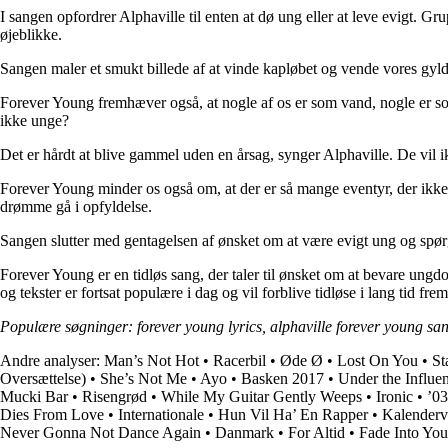
I sangen opfordrer Alphaville til enten at dø ung eller at leve evigt. Gr
øjeblikke.
Sangen maler et smukt billede af at vinde kapløbet og vende vores gyld
Forever Young fremhæver også, at nogle af os er som vand, nogle er som 
ikke unge?
Det er hårdt at blive gammel uden en årsag, synger Alphaville. De vil
Forever Young minder os også om, at der er så mange eventyr, der ikke k
drømme gå i opfyldelse.
Sangen slutter med gentagelsen af ønsket om at være evigt ung og spørge
Forever Young er en tidløs sang, der taler til ønsket om at bevare ung
og tekster er fortsat populære i dag og vil forblive tidløse i lang tid fre
Populære søgninger: forever young lyrics, alphaville forever young sang
Andre analyser:
Man’s Not Hot
•
Racerbil
•
Øde Ø
•
Lost On You
•
St
Oversættelse)
•
She’s Not Me
•
Ayo
•
Basken 2017
•
Under the Influ
Mucki Bar
•
Risengrød
•
While My Guitar Gently Weeps
•
Ironic
•
’0
Dies From Love
•
Internationale
•
Hun Vil Ha’ En Rapper
•
Kalenderv
Never Gonna Not Dance Again
•
Danmark
•
For Altid
•
Fade Into You