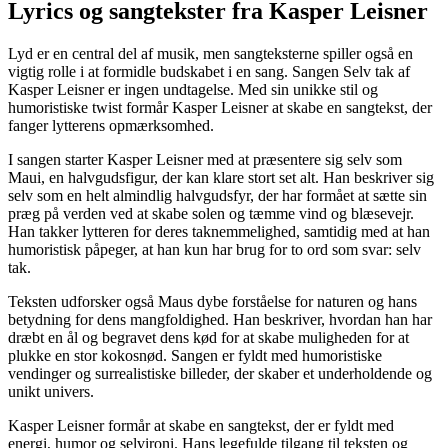
Lyrics og sangtekster fra Kasper Leisner
Lyd er en central del af musik, men sangteksterne spiller også en
vigtig rolle i at formidle budskabet i en sang. Sangen Selv tak af
Kasper Leisner er ingen undtagelse. Med sin unikke stil og
humoristiske twist formår Kasper Leisner at skabe en sangtekst, der
fanger lytterens opmærksomhed.
I sangen starter Kasper Leisner med at præsentere sig selv som
Maui, en halvgudsfigur, der kan klare stort set alt. Han beskriver sig
selv som en helt almindlig halvgudsfyr, der har formået at sætte sin
præg på verden ved at skabe solen og tæmme vind og blæsevejr.
Han takker lytteren for deres taknemmelighed, samtidig med at han
humoristisk påpeger, at han kun har brug for to ord som svar: selv
tak.
Teksten udforsker også Maus dybe forståelse for naturen og hans
betydning for dens mangfoldighed. Han beskriver, hvordan han har
dræbt en ål og begravet dens kød for at skabe muligheden for at
plukke en stor kokosnød. Sangen er fyldt med humoristiske
vendinger og surrealistiske billeder, der skaber et underholdende og
unikt univers.
Kasper Leisner formår at skabe en sangtekst, der er fyldt med
energi, humor og selvironi. Hans legefulde tilgang til teksten og