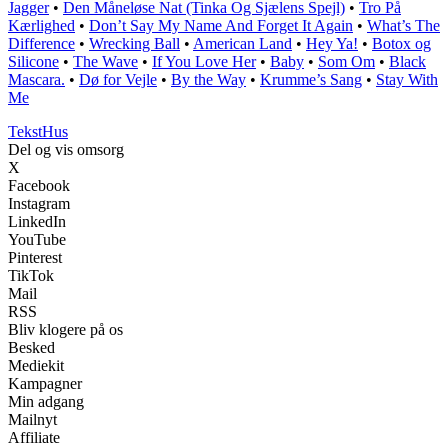
Jagger
•
Den Måneløse Nat (Tinka Og Sjælens Spejl)
•
Tro På
Kærlighed
•
Don’t Say My Name And Forget It Again
•
What’s The
Difference
•
Wrecking Ball
•
American Land
•
Hey Ya!
•
Botox og
Silicone
•
The Wave
•
If You Love Her
•
Baby
•
Som Om
•
Black
Mascara.
•
Dø for Vejle
•
By the Way
•
Krumme’s Sang
•
Stay With
Me
Tekst
Hus
Del og vis omsorg
X
Facebook
Instagram
LinkedIn
YouTube
Pinterest
TikTok
Mail
RSS
Bliv klogere på os
Besked
Mediekit
Kampagner
Min adgang
Mailnyt
Affiliate