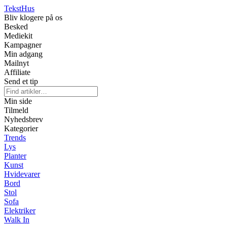
Tekst
Hus
Bliv klogere på os
Besked
Mediekit
Kampagner
Min adgang
Mailnyt
Affiliate
Send et tip
Min side
Tilmeld
Nyhedsbrev
Kategorier
Trends
Lys
Planter
Kunst
Hvidevarer
Bord
Stol
Sofa
Elektriker
Walk In