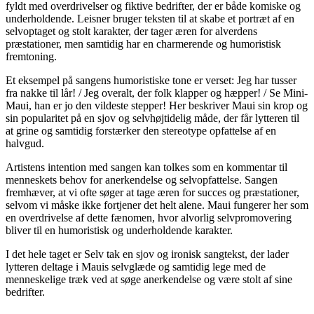
fyldt med overdrivelser og fiktive bedrifter, der er både komiske og
underholdende. Leisner bruger teksten til at skabe et portræt af en
selvoptaget og stolt karakter, der tager æren for alverdens
præstationer, men samtidig har en charmerende og humoristisk
fremtoning.
Et eksempel på sangens humoristiske tone er verset: Jeg har tusser
fra nakke til lår! / Jeg overalt, der folk klapper og hæpper! / Se Mini-
Maui, han er jo den vildeste stepper! Her beskriver Maui sin krop og
sin popularitet på en sjov og selvhøjtidelig måde, der får lytteren til
at grine og samtidig forstærker den stereotype opfattelse af en
halvgud.
Artistens intention med sangen kan tolkes som en kommentar til
menneskets behov for anerkendelse og selvopfattelse. Sangen
fremhæver, at vi ofte søger at tage æren for succes og præstationer,
selvom vi måske ikke fortjener det helt alene. Maui fungerer her som
en overdrivelse af dette fænomen, hvor alvorlig selvpromovering
bliver til en humoristisk og underholdende karakter.
I det hele taget er Selv tak en sjov og ironisk sangtekst, der lader
lytteren deltage i Mauis selvglæde og samtidig lege med de
menneskelige træk ved at søge anerkendelse og være stolt af sine
bedrifter.