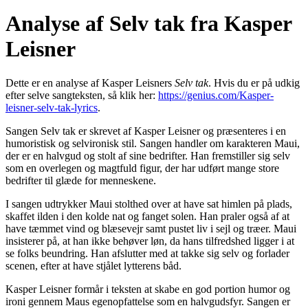
Analyse af Selv tak fra Kasper
Leisner
Dette er en analyse af Kasper Leisners
Selv tak
. Hvis du er på udkig
efter selve sangteksten, så klik her:
https://genius.com/Kasper-
leisner-selv-tak-lyrics
.
Sangen Selv tak er skrevet af Kasper Leisner og præsenteres i en
humoristisk og selvironisk stil. Sangen handler om karakteren Maui,
der er en halvgud og stolt af sine bedrifter. Han fremstiller sig selv
som en overlegen og magtfuld figur, der har udført mange store
bedrifter til glæde for menneskene.
I sangen udtrykker Maui stolthed over at have sat himlen på plads,
skaffet ilden i den kolde nat og fanget solen. Han praler også af at
have tæmmet vind og blæsevejr samt pustet liv i sejl og træer. Maui
insisterer på, at han ikke behøver løn, da hans tilfredshed ligger i at
se folks beundring. Han afslutter med at takke sig selv og forlader
scenen, efter at have stjålet lytterens båd.
Kasper Leisner formår i teksten at skabe en god portion humor og
ironi gennem Maus egenopfattelse som en halvgudsfyr. Sangen er