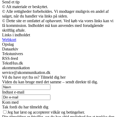
Send et tip
© Alt materiale er beskyttet.
© Alle rettigheder forbeholdes. Vi modtager muligvis en andel af
salget, når du handler via links på siden.
© Dette site er omfattet af ophavsret. Ved køb via vores links kan vi
få kommission. Indholdet må kun anvendes med forudgående
skriftlig aftale.
Links i indholdet
Webkort
Opslag
Dataarkiv
Tekstunivers
RSS-feed
TekstHus.dk
akommunikation
service@akommunikation.dk
Vil du have nyt fra os? Tilmeld dig her
Viden du kan bruge med det samme – sendt direkte til dig.
Indtast e-mail
Kom med
Tak fordi du har tilmeldt dig
Jeg har læst og accepterer vilkår og betingelser.
Din tilmelding er frivillig, og du har altid mulighed for at trække den