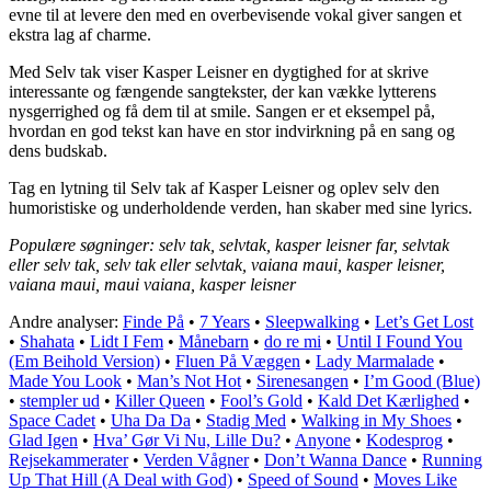
evne til at levere den med en overbevisende vokal giver sangen et
ekstra lag af charme.
Med Selv tak viser Kasper Leisner en dygtighed for at skrive
interessante og fængende sangtekster, der kan vække lytterens
nysgerrighed og få dem til at smile. Sangen er et eksempel på,
hvordan en god tekst kan have en stor indvirkning på en sang og
dens budskab.
Tag en lytning til Selv tak af Kasper Leisner og oplev selv den
humoristiske og underholdende verden, han skaber med sine lyrics.
Populære søgninger: selv tak, selvtak, kasper leisner far, selvtak
eller selv tak, selv tak eller selvtak, vaiana maui, kasper leisner,
vaiana maui, maui vaiana, kasper leisner
Andre analyser:
Finde På
•
7 Years
•
Sleepwalking
•
Let’s Get Lost
•
Shahata
•
Lidt I Fem
•
Månebarn
•
​do re mi
•
Until I Found You
(Em Beihold Version)
•
Fluen På Væggen
•
Lady Marmalade
•
Made You Look
•
Man’s Not Hot
•
Sirenesangen
•
I’m Good (Blue)
•
​stempler ud
•
Killer Queen
•
Fool’s Gold
•
Kald Det Kærlighed
•
Space Cadet
•
Uha Da Da
•
Stadig Med
•
Walking in My Shoes
•
Glad Igen
•
Hva’ Gør Vi Nu, Lille Du?
•
Anyone
•
Kodesprog
•
Rejsekammerater
•
Verden Vågner
•
Don’t Wanna Dance
•
Running
Up That Hill (A Deal with God)
•
Speed of Sound
•
Moves Like