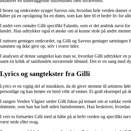
indikerer en underliggende utilfredshed med tilværelsen.
I broen og omkvædet synger Saveus om, hvordan hele verden danser og s
håber på en opvågning fra en drøm, som kan føre til et bedre liv for alle
I andet vers omtaler Gilli specifikt Falastin, som er det arabisk navn f
landet. Han udtrykker også et ønske om at kunne stole på andre mennesk
I outroen gentages omkvædet, og Gilli og Saveus gentager sætningen fu
sammen og ikke give op, selv i svære tider.
I analysen af denne sangtekst kan man se, hvordan Gilli udtrykker en pers
samt en kritik af samfundets nuværende tilstand. Det er en sang med dyb
Lyrics og sangtekster fra Gilli
Lyrics er en vigtig del af musikken, da de giver stemme til artistens fø
personlige og kan berøre en bred vifte af emner. Et godt eksempel på d
I sangen Verden Vågner sætter Gilli fokus på temaet om at vække verden 
drømme, som han har haft siden barndommen. Han beskriver, hvordan livet g
I vers to fortsætter Gilli med at håbe på at befri verden og specifikt næ
være nede eller svag.