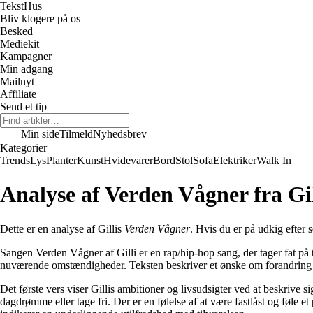
Tekst
Hus
Bliv klogere på os
Besked
Mediekit
Kampagner
Min adgang
Mailnyt
Affiliate
Send et tip
Min side
Tilmeld
Nyhedsbrev
Kategorier
Trends
Lys
Planter
Kunst
Hvidevarer
Bord
Stol
Sofa
Elektriker
Walk In
Analyse af Verden Vågner fra Gil
Dette er en analyse af Gillis
Verden Vågner
. Hvis du er på udkig efter 
Sangen Verden Vågner af Gilli er en rap/hip-hop sang, der tager fat på
nuværende omstændigheder. Teksten beskriver et ønske om forandring og
Det første vers viser Gillis ambitioner og livsudsigter ved at beskrive s
dagdrømme eller tage fri. Der er en følelse af at være fastlåst og føle et