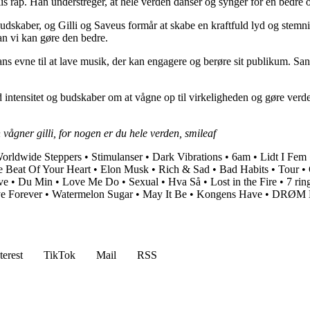
s rap. Han understreger, at hele verden danser og synger for en bedre 
kaber, og Gilli og Saveus formår at skabe en kraftfuld lyd og stemnin
dan vi kan gøre den bedre.
s evne til at lave musik, der kan engagere og berøre sit publikum. San
ntensitet og budskaber om at vågne op til virkeligheden og gøre verden
vågner gilli, for nogen er du hele verden, smileaf
orldwide Steppers
•
Stimulanser
•
Dark Vibrations
•
6am
•
Lidt I Fem
 Beat Of Your Heart
•
Elon Musk
•
Rich & Sad
•
Bad Habits
•
Tour
•
ve
•
Du Min
•
Love Me Do
•
Sexual
•
Hva Så
•
Lost in the Fire
•
7 rin
e Forever
•
Watermelon Sugar
•
May It Be
•
Kongens Have
•
DRØM 
terest
TikTok
Mail
RSS