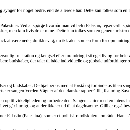
ynger for noget bedre, end de allerede har. Dette kan tolkes som en re
.
or Palæstina. Ved at spørge hvornår man vil befri Falastin, rejser Gilli
er, men kun hvis de er mine. Dette kan tolkes som en generel mistro el
ck at være nede, du ikk svag, du ikk alen som en form for opmuntring 
onlig frustration og længsel efter forandring i sit eget liv og for hele 
ere budskaber, der taler til både individuelle og globale udfordringer 
lelser og budskaber. De hjælper os med at forstå og forbinde os til en sa
ette er sangen Verden Vågner af den danske rapper Gilli, featuring Save
op til virkeligheden og forbedre den. Sangen starter med en intens intr
år hurtigt, og at der ikke er tid til at dagdrømme. Gilli er også bevidst
vner Falastin (Palestina), som er et politisk omdiskuteret område. Han st