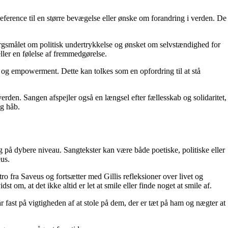
ference til en større bevægelse eller ønske om forandring i verden. De
 spørgsmålet om politisk undertrykkelse og ønsket om selvstændighed for
ler en følelse af fremmedgørelse.
og empowerment. Dette kan tolkes som en opfordring til at stå
verden. Sangen afspejler også en længsel efter fællesskab og solidaritet,
og håb.
ng på dybere niveau. Sangtekster kan være både poetiske, politiske eller
us.
o fra Saveus og fortsætter med Gillis refleksioner over livet og
 om, at det ikke altid er let at smile eller finde noget at smile af.
år fast på vigtigheden af at stole på dem, der er tæt på ham og nægter at