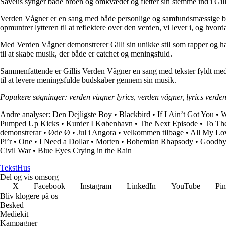
Saveus synger både broen og omkvædet og fletter sin stemme ind i Gilli
Verden Vågner er en sang med både personlige og samfundsmæssige buds
opmuntrer lytteren til at reflektere over den verden, vi lever i, og hvor
Med Verden Vågner demonstrerer Gilli sin unikke stil som rapper og han
til at skabe musik, der både er catchet og meningsfuld.
Sammenfattende er Gillis Verden Vågner en sang med tekster fyldt med i
til at levere meningsfulde budskaber gennem sin musik.
Populære søgninger: verden vågner lyrics, verden vågner, lyrics verden 
Andre analyser:
Den Dejligste Boy
•
Blackbird
•
If I Ain’t Got You
•
W
Pumped Up Kicks
•
Kurder I København
•
The Next Episode
•
To The
demonstrerar
•
Øde Ø
•
Jul i Angora
•
​velkommen tilbage
•
All My Lo
Pi’r
•
One
•
I Need a Dollar
•
Morten
•
Bohemian Rhapsody
•
Goodby
Civil War
•
Blue Eyes Crying in the Rain
Tekst
Hus
Del og vis omsorg
X
Facebook
Instagram
LinkedIn
YouTube
Pin
Bliv klogere på os
Besked
Mediekit
Kampagner