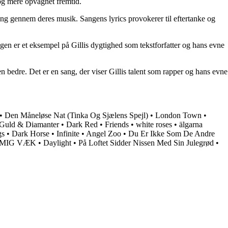
og mere opvågnet fremtid.
g gennem deres musik. Sangens lyrics provokerer til eftertanke og
gen er et eksempel på Gillis dygtighed som tekstforfatter og hans evne
 bedre. Det er en sang, der viser Gillis talent som rapper og hans evne
•
Den Måneløse Nat (Tinka Og Sjælens Spejl)
•
London Town
•
Guld & Diamanter
•
Dark Red
•
Friends
•
​white roses
•
älgarna
gs
•
Dark Horse
•
Infinite
•
Angel Zoo
•
Du Er Ikke Som De Andre
MIG VÆK
•
Daylight
•
På Loftet Sidder Nissen Med Sin Julegrød
•