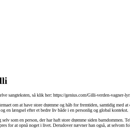
li
selve sangteksten, så klik her:
https://genius.com/Gilli-verden-vagner-lyr
 temaet om at have store drømme og håb for fremtiden, samtidig med at 
 en længsel efter et bedre liv både i en personlig og global kontekst.
ig selv som en person, der har haft store drømme siden barndommen. Teksten
 pres for at opnå noget i livet. Derudover nævner han også, at selvom folk 