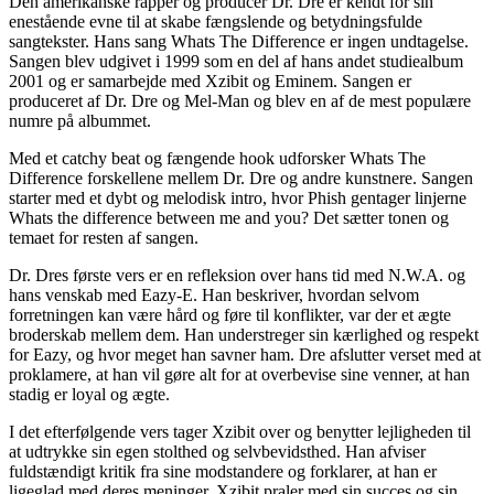
Den amerikanske rapper og producer Dr. Dre er kendt for sin
enestående evne til at skabe fængslende og betydningsfulde
sangtekster. Hans sang Whats The Difference er ingen undtagelse.
Sangen blev udgivet i 1999 som en del af hans andet studiealbum
2001 og er samarbejde med Xzibit og Eminem. Sangen er
produceret af Dr. Dre og Mel-Man og blev en af de mest populære
numre på albummet.
Med et catchy beat og fængende hook udforsker Whats The
Difference forskellene mellem Dr. Dre og andre kunstnere. Sangen
starter med et dybt og melodisk intro, hvor Phish gentager linjerne
Whats the difference between me and you? Det sætter tonen og
temaet for resten af ​​sangen.
Dr. Dres første vers er en refleksion over hans tid med N.W.A. og
hans venskab med Eazy-E. Han beskriver, hvordan selvom
forretningen kan være hård og føre til konflikter, var der et ægte
broderskab mellem dem. Han understreger sin kærlighed og respekt
for Eazy, og hvor meget han savner ham. Dre afslutter verset med at
proklamere, at han vil gøre alt for at overbevise sine venner, at han
stadig er loyal og ægte.
I det efterfølgende vers tager Xzibit over og benytter lejligheden til
at udtrykke sin egen stolthed og selvbevidsthed. Han afviser
fuldstændigt kritik fra sine modstandere og forklarer, at han er
ligeglad med deres meninger. Xzibit praler med sin succes og sin