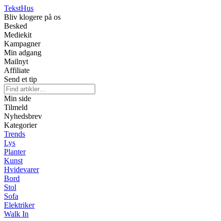
Tekst
Hus
Bliv klogere på os
Besked
Mediekit
Kampagner
Min adgang
Mailnyt
Affiliate
Send et tip
Min side
Tilmeld
Nyhedsbrev
Kategorier
Trends
Lys
Planter
Kunst
Hvidevarer
Bord
Stol
Sofa
Elektriker
Walk In