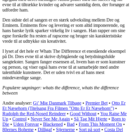
evne til at tiltrække kvinder og advarer samtidig dem, der forsøger at
udfordre ham.
Den sidste del af sangen er en stærk udveksling mellem Dre og
Eminem. Eminems flow og levering er som altid imponerende, og
hans barske lyrik sparker virkelig liv i sangen. Han rapper om sine
egne forskelle fra resten af ​​rapscene og bruger sin karakteristiske
vrede til at udtrykke sin kreativitet.
I lyset af det hele er Whats The Difference et enestående eksempel
på Dr. Dres evne til at skrive dybtgående og betydningsfulde
sangtekster. Sangen fanger essensen af, hvem han er som kunstner
og person, og viser også hans evne til at samarbejde med andre
talentfulde kunstnere. Det er uden tvivl en af ​​hans mest
mindeværdige sange.
Populære søgninger: whats the difference, whats the difference
between
Andre analyser:
Gi’ Mig Danmark Tilbage
•
Premier Bet
•
Otto Er
Et Næsehorn (Titelsang Fra Filmen ”Otto Er Et Næsehorn”)
•
Rudolph the Red-Nosed Reindeer
•
Good Without
•
You Raise Me
Up
•
Control
•
Never See Me Again
•
Så Tag Mit Hjerte
•
Born to
Die
•
Uden Forsvar
•
Blackened
•
Bad
•
From This Moment On
•
80ernes Boheme
•
Dilligaf
•
Stjernerne
•
Sort på sort
•
Costa Del