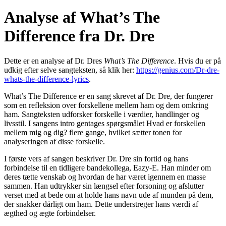
Analyse af What’s The
Difference fra Dr. Dre
Dette er en analyse af Dr. Dres
What’s The Difference
. Hvis du er på
udkig efter selve sangteksten, så klik her:
https://genius.com/Dr-dre-
whats-the-difference-lyrics
.
What’s The Difference er en sang skrevet af Dr. Dre, der fungerer
som en refleksion over forskellene mellem ham og dem omkring
ham. Sangteksten udforsker forskelle i værdier, handlinger og
livsstil. I sangens intro gentages spørgsmålet Hvad er forskellen
mellem mig og dig? flere gange, hvilket sætter tonen for
analyseringen af disse forskelle.
I første vers af sangen beskriver Dr. Dre sin fortid og hans
forbindelse til en tidligere bandekollega, Eazy-E. Han minder om
deres tætte venskab og hvordan de har været igennem en masse
sammen. Han udtrykker sin længsel efter forsoning og afslutter
verset med at bede om at holde hans navn ude af munden på dem,
der snakker dårligt om ham. Dette understreger hans værdi af
ægthed og ægte forbindelser.