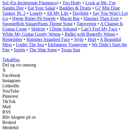
Sol (En Inciterende Flamenco)
•
Too Hotty
•
Look at Me, I’m
Sandra Dee
•
Eat Your Salad
•
Baddies & Draris
•
Gi’ Mig Dine
Tanker, Pt. 2
•
Lonely
•
All My Life
•
Daylight
•
Say You Won’t Let
Go
•
Hjerte Rimer På Smerte
•
Mucki Bar
•
Happier Than Ever
•
SpongeBob SquarePants Theme Song
•
Tatovering
•
A Change Is
Gonna Come
•
Skiferie
•
I Dette Sekund
•
Can’t Feel My Face
•
While My Guitar Gently Weeps
•
Bullet with Butterfly Wings
•
Remember
•
Hammer Smashed Face
•
Stylo
•
Hurt
•
A Beautiful
Mess
•
Under The Sea
•
Elefantens Vuggevise
•
We Didn’t Start the
Fire
•
Spirits
•
The Ship Song
•
Texas Sun
Tekst
Hus
Del og vis omsorg
X
Facebook
Instagram
LinkedIn
YouTube
Pinterest
TikTok
Mail
RSS
Bliv klogere på os
Besked
Mediekit