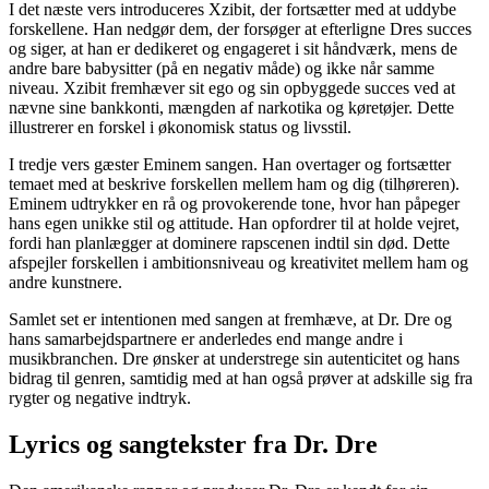
I det næste vers introduceres Xzibit, der fortsætter med at uddybe
forskellene. Han nedgør dem, der forsøger at efterligne Dres succes
og siger, at han er dedikeret og engageret i sit håndværk, mens de
andre bare babysitter (på en negativ måde) og ikke når samme
niveau. Xzibit fremhæver sit ego og sin opbyggede succes ved at
nævne sine bankkonti, mængden af narkotika og køretøjer. Dette
illustrerer en forskel i økonomisk status og livsstil.
I tredje vers gæster Eminem sangen. Han overtager og fortsætter
temaet med at beskrive forskellen mellem ham og dig (tilhøreren).
Eminem udtrykker en rå og provokerende tone, hvor han påpeger
hans egen unikke stil og attitude. Han opfordrer til at holde vejret,
fordi han planlægger at dominere rapscenen indtil sin død. Dette
afspejler forskellen i ambitionsniveau og kreativitet mellem ham og
andre kunstnere.
Samlet set er intentionen med sangen at fremhæve, at Dr. Dre og
hans samarbejdspartnere er anderledes end mange andre i
musikbranchen. Dre ønsker at understrege sin autenticitet og hans
bidrag til genren, samtidig med at han også prøver at adskille sig fra
rygter og negative indtryk.
Lyrics og sangtekster fra Dr. Dre