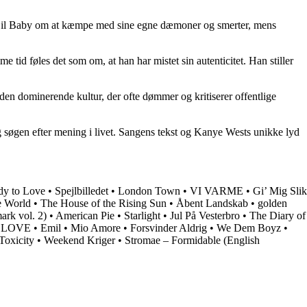
er Lil Baby om at kæmpe med sine egne dæmoner og smerter, mens
 tid føles det som om, at han har mistet sin autenticitet. Han stiller
den dominerende kultur, der ofte dømmer og kritiserer offentlige
 søgen efter mening i livet. Sangens tekst og Kanye Wests unikke lyd
y to Love
•
Spejlbilledet
•
London Town
•
VI VARME
•
Gi’ Mig Slik
e World
•
The House of the Rising Sun
•
Åbent Landskab
•
​golden
rk vol. 2)
•
American Pie
•
Starlight
•
Jul På Vesterbro
•
The Diary of
 LOVE
•
Emil
•
Mio Amore
•
Forsvinder Aldrig
•
We Dem Boyz
•
Toxicity
•
Weekend Kriger
•
Stromae – Formidable (English