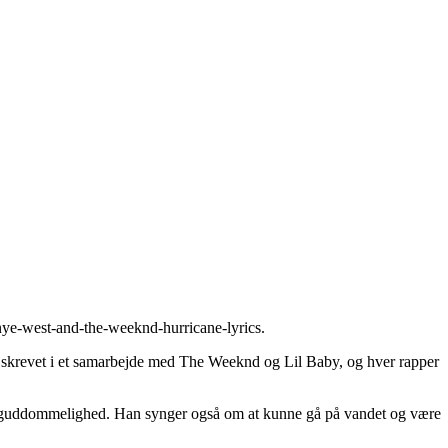
nye-west-and-the-weeknd-hurricane-lyrics
.
r skrevet i et samarbejde med The Weeknd og Lil Baby, og hver rapper
en guddommelighed. Han synger også om at kunne gå på vandet og være