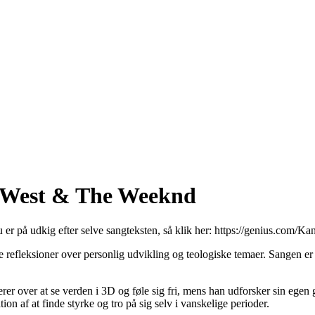
e West & The Weeknd
u er på udkig efter selve sangteksten, så klik her:
https://genius.com/Ka
 refleksioner over personlig udvikling og teologiske temaer. Sangen e
er over at se verden i 3D og føle sig fri, mens han udforsker sin eg
ion af at finde styrke og tro på sig selv i vanskelige perioder.