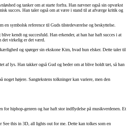
øvnløshed og tanker om at starte forfra. Han nævner også sin opvækst
sk succes. Han taler også om at være i stand til at afværge kritik og
 en symbolsk reference til Guds tilstedeværelse og beskyttelse.
 blive kendt og succesfuld. Han erkender, at han har haft succes i at
 det virkelig er det værd.
rlighed og spørger sin ekskone Kim, hvad hun elsker. Dette taler til
et af lys. Han takker også Gud og beder om at blive holdt tæt, så han
 på noget højere. Sangtekstens tolkninger kan variere, men den
n for hiphop-genren og har haft stor indflydelse på musikverdenen. Et
See this in 3D, all lights out for me. Dette kan tolkes som en