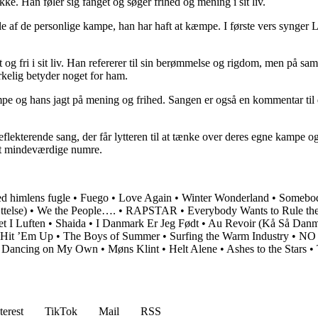
ke. Han føler sig fanget og søger frihed og mening i sit liv.
le af de personlige kampe, han har haft at kæmpe. I første vers syng
g fri i sit liv. Han refererer til sin berømmelse og rigdom, men på samme
rkelig betyder noget for ham.
mpe og hans jagt på mening og frihed. Sangen er også en kommentar til 
ekterende sang, der får lytteren til at tænke over deres egne kampe og
est mindeværdige numre.
d himlens fugle
•
Fuego
•
Love Again
•
Winter Wonderland
•
Somebod
telse)
•
We the People….
•
RAPSTAR
•
Everybody Wants to Rule th
t I Luften
•
Shaida
•
I Danmark Er Jeg Født
•
Au Revoir (Kå Så Danma
Hit ’Em Up
•
The Boys of Summer
•
Surfing the Warm Industry
•
NO
•
Dancing on My Own
•
Møns Klint
•
Helt Alene
•
Ashes to the Stars
•
terest
TikTok
Mail
RSS