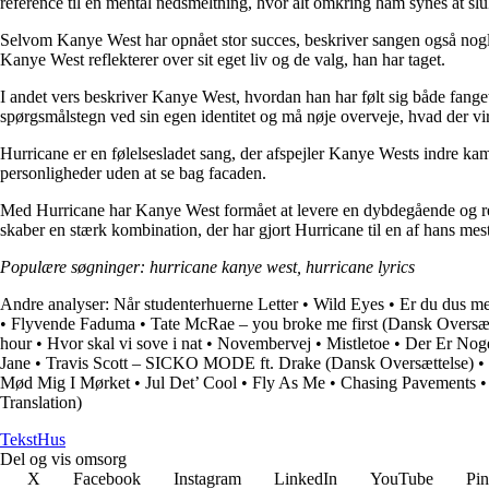
reference til en mental nedsmeltning, hvor alt omkring ham synes at sluk
Selvom Kanye West har opnået stor succes, beskriver sangen også nog
Kanye West reflekterer over sit eget liv og de valg, han har taget.
I andet vers beskriver Kanye West, hvordan han har følt sig både fanget o
spørgsmålstegn ved sin egen identitet og må nøje overveje, hvad der vi
Hurricane er en følelsesladet sang, der afspejler Kanye Wests indre ka
personligheder uden at se bag facaden.
Med Hurricane har Kanye West formået at levere en dybdegående og refl
skaber en stærk kombination, der har gjort Hurricane til en af ​​hans m
Populære søgninger: hurricane kanye west, hurricane lyrics
Andre analyser:
Når studenterhuerne Letter
•
Wild Eyes
•
Er du dus me
•
Flyvende Faduma
•
Tate McRae – you broke me first (Dansk Oversæt
hour
•
Hvor skal vi sove i nat
•
Novembervej
•
Mistletoe
•
Der Er Noge
Jane
•
Travis Scott – SICKO MODE ft. Drake (Dansk Oversættelse)
•
Mød Mig I Mørket
•
Jul Det’ Cool
•
Fly As Me
•
Chasing Pavements
Translation)
Tekst
Hus
Del og vis omsorg
X
Facebook
Instagram
LinkedIn
YouTube
Pin