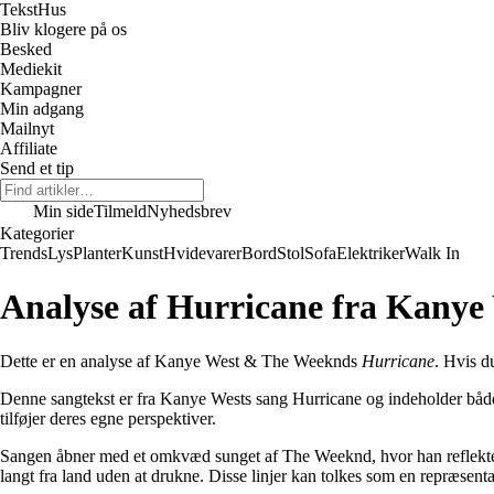
Tekst
Hus
Bliv klogere på os
Besked
Mediekit
Kampagner
Min adgang
Mailnyt
Affiliate
Send et tip
Min side
Tilmeld
Nyhedsbrev
Kategorier
Trends
Lys
Planter
Kunst
Hvidevarer
Bord
Stol
Sofa
Elektriker
Walk In
Analyse af Hurricane fra Kany
Dette er en analyse af Kanye West & The Weeknds
Hurricane
. Hvis d
Denne sangtekst er fra Kanye Wests sang Hurricane og indeholder både
tilføjer deres egne perspektiver.
Sangen åbner med et omkvæd sunget af The Weeknd, hvor han reflekter
langt fra land uden at drukne. Disse linjer kan tolkes som en repræsentat