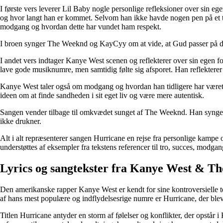
I første vers leverer Lil Baby nogle personlige refleksioner over sin 
og hvor langt han er kommet. Selvom han ikke havde nogen pen på et tid
modgang og hvordan dette har vundet ham respekt.
I broen synger The Weeknd og KayCyy om at vide, at Gud passer på dem 
I andet vers indtager Kanye West scenen og reflekterer over sin egen for
lave gode musiknumre, men samtidig følte sig afsporet. Han reflekterer
Kanye West taler også om modgang og hvordan han tidligere har været o
ideen om at finde sandheden i sit eget liv og være mere autentisk.
Sangen vender tilbage til omkvædet sunget af The Weeknd. Han synger om
ikke drukner.
Alt i alt repræsenterer sangen Hurricane en rejse fra personlige kampe 
understøttes af eksempler fra tekstens referencer til tro, succes, modga
Lyrics og sangtekster fra Kanye West & T
Den amerikanske rapper Kanye West er kendt for sine kontroversielle te
af hans mest populære og indflydelsesrige numre er Hurricane, der blev
Titlen Hurricane antyder en storm af følelser og konflikter, der opstår