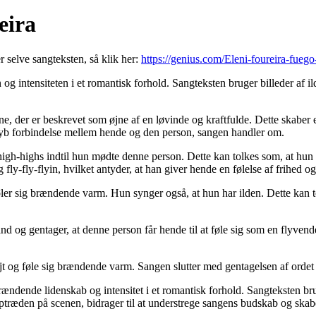
eira
r selve sangteksten, så klik her:
https://genius.com/Eleni-foureira-fuego-
og intensiteten i et romantisk forhold. Sangteksten bruger billeder af 
ne, der er beskrevet som øjne af en løvinde og kraftfulde. Dette skaber 
n dyb forbindelse mellem hende og den person, sangen handler om.
-high-highs indtil hun mødte denne person. Dette kan tolkes som, at hun 
fly-fly-flyin, hvilket antyder, at han giver hende en følelse af frihed og
 føler sig brændende varm. Hun synger også, at hun har ilden. Dette kan 
d og gentager, at denne person får hende til at føle sig som en flyvend
jt og føle sig brændende varm. Sangen slutter med gentagelsen af ordet
dende lidenskab og intensitet i et romantisk forhold. Sangteksten bruger
træden på scenen, bidrager til at understrege sangens budskab og skabe 