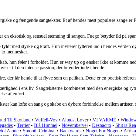
rgiske og fængende sangtekster. Et af hendes mest populære sange er Fue
jer en eksotisk og sensuel stemning til sangen. Fuego betyder ild på sp
e fyldt med styrke og kraft. Hun inviterer lytteren ind i hendes verden o
m to mennesker.
ab, hun føler i forholdet. Hun er way up og ønsker ikke at komme ned.
iser til den intense passion, der brænder inde i hende.
e, der får hende til at flyve som en pelikan. Dette er en poetisk referenc
ærlighed i ens liv. Sangteksterne kombineret med den energiske og ryt
se af eufori.
ter kan løfte en sang og skabe en dybere forbindelse mellem artisten og
and Til Skotland
•
Vuffeli-Vov
•
Almost Lover
•
VI VARME
•
Windo
egades
•
Terrier
•
Blå Himmel
•
Novembervej
•
Despacito
•
Shit is Rea
Not Alone
•
Smooth Criminal
•
Backwards
•
Noget For Nogen
•
Afrika