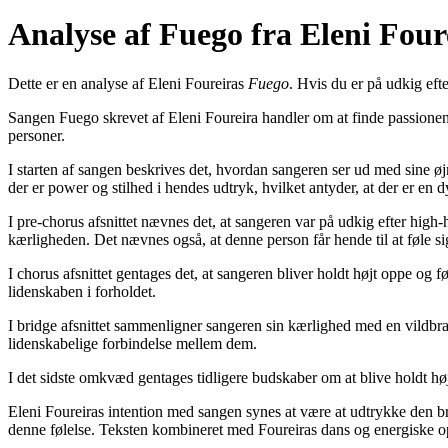
Analyse af Fuego fra Eleni Four
Dette er en analyse af Eleni Foureiras
Fuego
. Hvis du er på udkig efte
Sangen Fuego skrevet af Eleni Foureira handler om at finde passionen 
personer.
I starten af sangen beskrives det, hvordan sangeren ser ud med sine øj
der er power og stilhed i hendes udtryk, hvilket antyder, at der er e
I pre-chorus afsnittet nævnes det, at sangeren var på udkig efter high
kærligheden. Det nævnes også, at denne person får hende til at føle sig 
I chorus afsnittet gentages det, at sangeren bliver holdt højt oppe og
lidenskaben i forholdet.
I bridge afsnittet sammenligner sangeren sin kærlighed med en vildbran
lidenskabelige forbindelse mellem dem.
I det sidste omkvæd gentages tidligere budskaber om at blive holdt hø
Eleni Foureiras intention med sangen synes at være at udtrykke den bræn
denne følelse. Teksten kombineret med Foureiras dans og energiske op