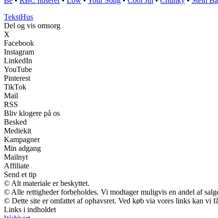
Be
•
RBC huserer
•
Low
•
Your Song
•
Cool Jul
•
Chunky
•
Stein B
Tekst
Hus
Del og vis omsorg
X
Facebook
Instagram
LinkedIn
YouTube
Pinterest
TikTok
Mail
RSS
Bliv klogere på os
Besked
Mediekit
Kampagner
Min adgang
Mailnyt
Affiliate
Send et tip
© Alt materiale er beskyttet.
© Alle rettigheder forbeholdes. Vi modtager muligvis en andel af salge
© Dette site er omfattet af ophavsret. Ved køb via vores links kan vi
Links i indholdet