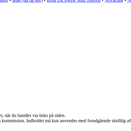
agger
•
Blue (da ba dee)
•
Brug Dit Hjerte Som Telefon
•
Novacane
•
N
t, når du handler via links på siden.
 få kommission. Indholdet må kun anvendes med forudgående skriftlig aft