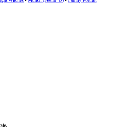
ight Witches
•
Munch (Feelin’ U)
•
Family Portrait
ale.