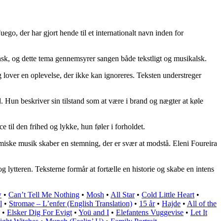
go, der har gjort hende til et internationalt navn inden for
ansk, og dette tema gennemsyrer sangen både tekstligt og musikalsk.
g lover en oplevelse, der ikke kan ignoreres. Teksten understreger
 Hun beskriver sin tilstand som at være i brand og nægter at køle
e til den frihed og lykke, hun føler i forholdet.
miske musik skaber en stemning, der er svær at modstå. Eleni Foureira
 lytteren. Teksterne formår at fortælle en historie og skabe en intens
w
•
Can’t Tell Me Nothing
•
Mosh
•
All Star
•
Cold Little Heart
•
l
•
Stromae – L’enfer (English Translation)
•
15 år
•
Hajde
•
All of the
•
Elsker Dig For Evigt
•
Yoü and I
•
Elefantens Vuggevise
•
Let It