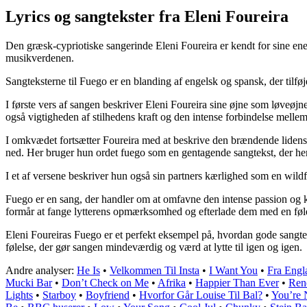
Lyrics og sangtekster fra Eleni Foureira
Den græsk-cypriotiske sangerinde Eleni Foureira er kendt for sine ene
musikverdenen.
Sangteksterne til Fuego er en blanding af engelsk og spansk, der tilfø
I første vers af sangen beskriver Eleni Foureira sine øjne som løveøjn
også vigtigheden af stilhedens kraft og den intense forbindelse melle
I omkvædet fortsætter Foureira med at beskrive den brændende lidensk
ned. Her bruger hun ordet fuego som en gentagende sangtekst, der henv
I et af versene beskriver hun også sin partners kærlighed som en wildfir
Fuego er en sang, der handler om at omfavne den intense passion og k
formår at fange lytterens opmærksomhed og efterlade dem med en følel
Eleni Foureiras Fuego er et perfekt eksempel på, hvordan gode sangteks
følelse, der gør sangen mindeværdig og værd at lytte til igen og igen.
Andre analyser:
He Is
•
Velkommen Til Insta
•
I Want You
•
Fra Engl
Mucki Bar
•
Don’t Check on Me
•
Afrika
•
Happier Than Ever
•
Ren
Lights
•
Starboy
•
Boyfriend
•
Hvorfor Går Louise Til Bal?
•
You’re 