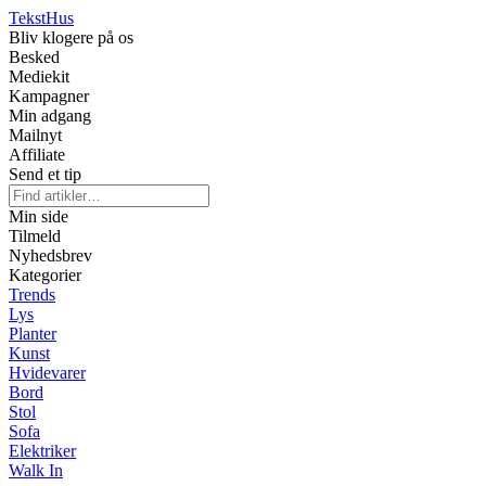
Tekst
Hus
Bliv klogere på os
Besked
Mediekit
Kampagner
Min adgang
Mailnyt
Affiliate
Send et tip
Min side
Tilmeld
Nyhedsbrev
Kategorier
Trends
Lys
Planter
Kunst
Hvidevarer
Bord
Stol
Sofa
Elektriker
Walk In