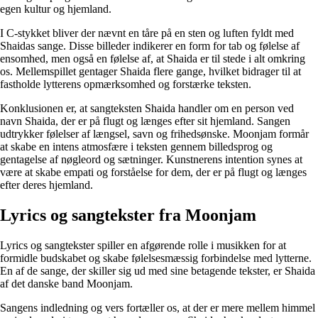
egen kultur og hjemland.
I C-stykket bliver der nævnt en tåre på en sten og luften fyldt med
Shaidas sange. Disse billeder indikerer en form for tab og følelse af
ensomhed, men også en følelse af, at Shaida er til stede i alt omkring
os. Mellemspillet gentager Shaida flere gange, hvilket bidrager til at
fastholde lytterens opmærksomhed og forstærke teksten.
Konklusionen er, at sangteksten Shaida handler om en person ved
navn Shaida, der er på flugt og længes efter sit hjemland. Sangen
udtrykker følelser af længsel, savn og frihedsønske. Moonjam formår
at skabe en intens atmosfære i teksten gennem billedsprog og
gentagelse af nøgleord og sætninger. Kunstnerens intention synes at
være at skabe empati og forståelse for dem, der er på flugt og længes
efter deres hjemland.
Lyrics og sangtekster fra Moonjam
Lyrics og sangtekster spiller en afgørende rolle i musikken for at
formidle budskabet og skabe følelsesmæssig forbindelse med lytterne.
En af de sange, der skiller sig ud med sine betagende tekster, er Shaida
af det danske band Moonjam.
Sangens indledning og vers fortæller os, at der er mere mellem himmel