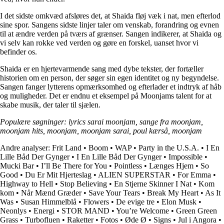
I det sidste omkvæd afsløres det, at Shaida fløj væk i nat, men efterlod
sine spor. Sangens sidste linjer taler om venskab, forandring og evnen
til at ændre verden på tværs af grænser. Sangen indikerer, at Shaida og
vi selv kan rokke ved verden og gøre en forskel, uanset hvor vi
befinder os.
Shaida er en hjertevarmende sang med dybe tekster, der fortæller
historien om en person, der søger sin egen identitet og ny begyndelse.
Sangen fanger lytterens opmærksomhed og efterlader et indtryk af håb
og muligheder. Det er endnu et eksempel på Moonjams talent for at
skabe musik, der taler til sjælen.
Populære søgninger: lyrics sarai moonjam, sange fra moonjam,
moonjam hits, moonjam, moonjam sarai, poul kærså, moonjam
Andre analyser:
Frit Land
•
Boom
•
WAP
•
Party in the U.S.A.
•
I En
Lille Båd Der Gynger
•
I En Lille Båd Der Gynger
•
Impossible
•
Mucki Bar
•
I’ll Be There for You
•
Pointless
•
Længes Hjem
•
So
Good
•
Du Er Mit Hjerteslag
•
ALIEN SUPERSTAR
•
For Emma
•
Highway to Hell
•
Stop Believing
•
En Stjerne Skinner I Nat
•
Kom
kom
•
Når Mænd Græder
•
Save Your Tears
•
Break My Heart
•
As It
Was
•
Susan Himmelblå
•
Flowers
•
De evige tre
•
Elon Musk
•
Neonlys
•
Energi
•
STOR MAND
•
You’re Welcome
•
Green Green
Grass
•
Turbofluen
•
Raketter
•
Fotos
•
Øde Ø
•
Signs
•
Jul i Angora
•