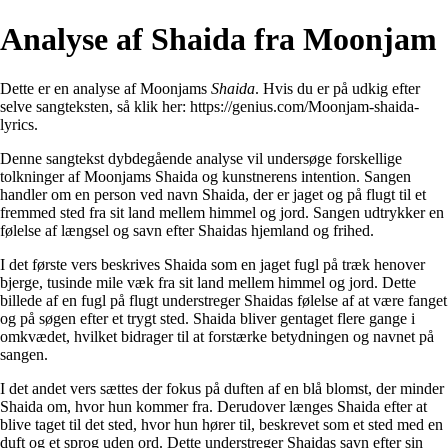
Analyse af Shaida fra Moonjam
Dette er en analyse af Moonjams
Shaida
. Hvis du er på udkig efter
selve sangteksten, så klik her:
https://genius.com/Moonjam-shaida-
lyrics
.
Denne sangtekst dybdegående analyse vil undersøge forskellige
tolkninger af Moonjams Shaida og kunstnerens intention. Sangen
handler om en person ved navn Shaida, der er jaget og på flugt til et
fremmed sted fra sit land mellem himmel og jord. Sangen udtrykker en
følelse af længsel og savn efter Shaidas hjemland og frihed.
I det første vers beskrives Shaida som en jaget fugl på træk henover
bjerge, tusinde mile væk fra sit land mellem himmel og jord. Dette
billede af en fugl på flugt understreger Shaidas følelse af at være fanget
og på søgen efter et trygt sted. Shaida bliver gentaget flere gange i
omkvædet, hvilket bidrager til at forstærke betydningen og navnet på
sangen.
I det andet vers sættes der fokus på duften af en blå blomst, der minder
Shaida om, hvor hun kommer fra. Derudover længes Shaida efter at
blive taget til det sted, hvor hun hører til, beskrevet som et sted med en
duft og et sprog uden ord. Dette understreger Shaidas savn efter sin