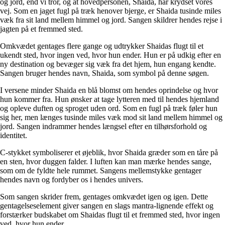
og jord, end vi tror, og at hovedpersonen, Shaida, har krydset vores
vej. Som en jaget fugl på træk henover bjerge, er Shaida tusinde miles
væk fra sit land mellem himmel og jord. Sangen skildrer hendes rejse i
jagten på et fremmed sted.
Omkvædet gentages flere gange og udtrykker Shaidas flugt til et
ukendt sted, hvor ingen ved, hvor hun ender. Hun er på udkig efter en
ny destination og bevæger sig væk fra det hjem, hun engang kendte.
Sangen bruger hendes navn, Shaida, som symbol på denne søgen.
I versene minder Shaida en blå blomst om hendes oprindelse og hvor
hun kommer fra. Hun ønsker at tage lytteren med til hendes hjemland
og opleve duften og sproget uden ord. Som en fugl på træk føler hun
sig her, men længes tusinde miles væk mod sit land mellem himmel og
jord. Sangen indrammer hendes længsel efter en tilhørsforhold og
identitet.
C-stykket symboliserer et øjeblik, hvor Shaida græder som en tåre på
en sten, hvor duggen falder. I luften kan man mærke hendes sange,
som om de fyldte hele rummet. Sangens mellemstykke gentager
hendes navn og fordyber os i hendes univers.
Som sangen skrider frem, gentages omkvædet igen og igen. Dette
gentagelseselement giver sangen en slags mantra-lignende effekt og
forstærker budskabet om Shaidas flugt til et fremmed sted, hvor ingen
ved, hvor hun ender.