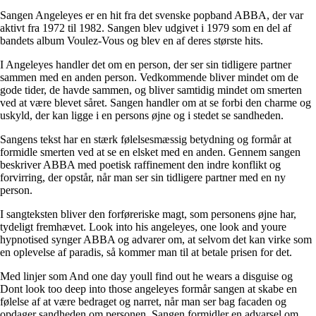
Sangen Angeleyes er en hit fra det svenske popband ABBA, der var
aktivt fra 1972 til 1982. Sangen blev udgivet i 1979 som en del af
bandets album Voulez-Vous og blev en af deres største hits.
I Angeleyes handler det om en person, der ser sin tidligere partner
sammen med en anden person. Vedkommende bliver mindet om de
gode tider, de havde sammen, og bliver samtidig mindet om smerten
ved at være blevet såret. Sangen handler om at se forbi den charme og
uskyld, der kan ligge i en persons øjne og i stedet se sandheden.
Sangens tekst har en stærk følelsesmæssig betydning og formår at
formidle smerten ved at se en elsket med en anden. Gennem sangen
beskriver ABBA med poetisk raffinement den indre konflikt og
forvirring, der opstår, når man ser sin tidligere partner med en ny
person.
I sangteksten bliver den forføreriske magt, som personens øjne har,
tydeligt fremhævet. Look into his angeleyes, one look and youre
hypnotised synger ABBA og advarer om, at selvom det kan virke som
en oplevelse af paradis, så kommer man til at betale prisen for det.
Med linjer som And one day youll find out he wears a disguise og
Dont look too deep into those angeleyes formår sangen at skabe en
følelse af at være bedraget og narret, når man ser bag facaden og
opdager sandheden om personen. Sangen formidler en advarsel om