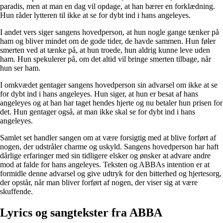
paradis, men at man en dag vil opdage, at han bærer en forklædning.
Hun råder lytteren til ikke at se for dybt ind i hans angeleyes.
I andet vers siger sangens hovedperson, at hun nogle gange tænker på
ham og bliver mindet om de gode tider, de havde sammen. Hun føler
smerten ved at tænke på, at hun troede, hun aldrig kunne leve uden
ham. Hun spekulerer på, om det altid vil bringe smerten tilbage, når
hun ser ham.
I omkvædet gentager sangens hovedperson sin advarsel om ikke at se
for dybt ind i hans angeleyes. Hun siger, at hun er besat af hans
angeleyes og at han har taget hendes hjerte og nu betaler hun prisen for
det. Hun gentager også, at man ikke skal se for dybt ind i hans
angeleyes.
Samlet set handler sangen om at være forsigtig med at blive forført af
nogen, der udstråler charme og uskyld. Sangens hovedperson har haft
dårlige erfaringer med sin tidligere elsker og ønsker at advare andre
mod at falde for hans angeleyes. Teksten og ABBAs intention er at
formidle denne advarsel og give udtryk for den bitterhed og hjertesorg,
der opstår, når man bliver forført af nogen, der viser sig at være
skuffende.
Lyrics og sangtekster fra ABBA