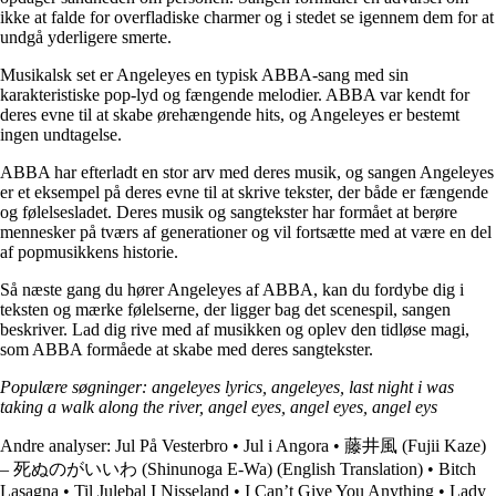
ikke at falde for overfladiske charmer og i stedet se igennem dem for at
undgå yderligere smerte.
Musikalsk set er Angeleyes en typisk ABBA-sang med sin
karakteristiske pop-lyd og fængende melodier. ABBA var kendt for
deres evne til at skabe ørehængende hits, og Angeleyes er bestemt
ingen undtagelse.
ABBA har efterladt en stor arv med deres musik, og sangen Angeleyes
er et eksempel på deres evne til at skrive tekster, der både er fængende
og følelsesladet. Deres musik og sangtekster har formået at berøre
mennesker på tværs af generationer og vil fortsætte med at være en del
af popmusikkens historie.
Så næste gang du hører Angeleyes af ABBA, kan du fordybe dig i
teksten og mærke følelserne, der ligger bag det scenespil, sangen
beskriver. Lad dig rive med af musikken og oplev den tidløse magi,
som ABBA formåede at skabe med deres sangtekster.
Populære søgninger: angeleyes lyrics, angeleyes, last night i was
taking a walk along the river, angel eyes, angel eyes, angel eys
Andre analyser:
Jul På Vesterbro
•
Jul i Angora
•
藤井風 (Fujii Kaze)
– 死ぬのがいいわ (Shinunoga E-Wa) (English Translation)
•
Bitch
Lasagna
•
Til Julebal I Nisseland
•
I Can’t Give You Anything
•
Lady