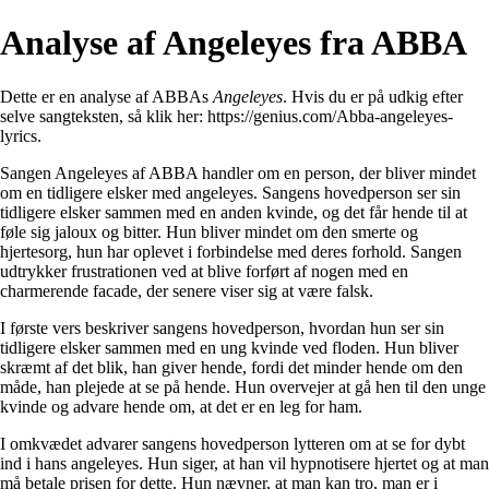
Analyse af Angeleyes fra ABBA
Dette er en analyse af ABBAs
Angeleyes
. Hvis du er på udkig efter
selve sangteksten, så klik her:
https://genius.com/Abba-angeleyes-
lyrics
.
Sangen Angeleyes af ABBA handler om en person, der bliver mindet
om en tidligere elsker med angeleyes. Sangens hovedperson ser sin
tidligere elsker sammen med en anden kvinde, og det får hende til at
føle sig jaloux og bitter. Hun bliver mindet om den smerte og
hjertesorg, hun har oplevet i forbindelse med deres forhold. Sangen
udtrykker frustrationen ved at blive forført af nogen med en
charmerende facade, der senere viser sig at være falsk.
I første vers beskriver sangens hovedperson, hvordan hun ser sin
tidligere elsker sammen med en ung kvinde ved floden. Hun bliver
skræmt af det blik, han giver hende, fordi det minder hende om den
måde, han plejede at se på hende. Hun overvejer at gå hen til den unge
kvinde og advare hende om, at det er en leg for ham.
I omkvædet advarer sangens hovedperson lytteren om at se for dybt
ind i hans angeleyes. Hun siger, at han vil hypnotisere hjertet og at man
må betale prisen for dette. Hun nævner, at man kan tro, man er i