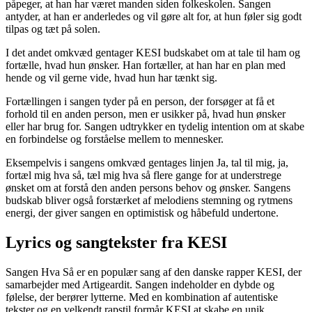
påpeger, at han har været manden siden folkeskolen. Sangen
antyder, at han er anderledes og vil gøre alt for, at hun føler sig godt
tilpas og tæt på solen.
I det andet omkvæd gentager KESI budskabet om at tale til ham og
fortælle, hvad hun ønsker. Han fortæller, at han har en plan med
hende og vil gerne vide, hvad hun har tænkt sig.
Fortællingen i sangen tyder på en person, der forsøger at få et
forhold til en anden person, men er usikker på, hvad hun ønsker
eller har brug for. Sangen udtrykker en tydelig intention om at skabe
en forbindelse og forståelse mellem to mennesker.
Eksempelvis i sangens omkvæd gentages linjen Ja, tal til mig, ja,
fortæl mig hva så, tæl mig hva så flere gange for at understrege
ønsket om at forstå den anden persons behov og ønsker. Sangens
budskab bliver også forstærket af melodiens stemning og rytmens
energi, der giver sangen en optimistisk og håbefuld undertone.
Lyrics og sangtekster fra KESI
Sangen Hva Så er en populær sang af den danske rapper KESI, der
samarbejder med Artigeardit. Sangen indeholder en dybde og
følelse, der berører lytterne. Med en kombination af autentiske
tekster og en velkendt rapstil formår KESI at skabe en unik