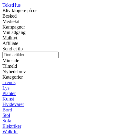
Tekst
Hus
Bliv klogere på os
Besked
Mediekit
Kampagner
Min adgang
Mailnyt
Affiliate
Send et tip
Min side
Tilmeld
Nyhedsbrev
Kategorier
Trends
Lys
Planter
Kunst
Hvidevarer
Bord
Stol
Sofa
Elektriker
Walk In