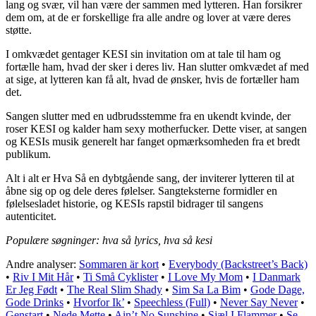
lang og svær, vil han være der sammen med lytteren. Han forsikrer
dem om, at de er forskellige fra alle andre og lover at være deres
støtte.
I omkvædet gentager KESI sin invitation om at tale til ham og
fortælle ham, hvad der sker i deres liv. Han slutter omkvædet af med
at sige, at lytteren kan få alt, hvad de ønsker, hvis de fortæller ham
det.
Sangen slutter med en udbrudsstemme fra en ukendt kvinde, der
roser KESI og kalder ham sexy motherfucker. Dette viser, at sangen
og KESIs musik generelt har fanget opmærksomheden fra et bredt
publikum.
Alt i alt er Hva Så en dybtgående sang, der inviterer lytteren til at
åbne sig op og dele deres følelser. Sangteksterne formidler en
følelsesladet historie, og KESIs rapstil bidrager til sangens
autenticitet.
Populære søgninger: hva så lyrics, hva så kesi
Andre analyser:
Sommaren är kort
•
Everybody (Backstreet’s Back)
•
Riv I Mit Hår
•
Ti Små Cyklister
•
I Love My Mom
•
I Danmark
Er Jeg Født
•
The Real Slim Shady
•
Sim Sa La Bim
•
Gode Dage,
Gode Drinks
•
Hvorfor Ik’
•
Speechless (Full)
•
Never Say Never
•
Genstart
•
Nede Mette
•
Ain’t No Sunshine
•
Sjæl I Flammer
•
Se