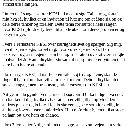
atmosfære i sangen.
I introen af sangen starter KESI ud med at sige Tal til mig, fortæl
mig hva så, hvilket er en invitation til lytterne om at åbne sig op og
dele deres tanker og følelser. Dette tema fortsætter i hele sangen,
hvor KESI opfordrer lytteren til at tale åbent om deres problemer og
bekymringer.
I vers 1 reflekterer KESI over kærlighedslivet og spørger: Sig mig,
hva dit stjernetegn, fortæl mig, hvor vores stjerner står. Han
beskriver også sin egen ensomhed og frustration over at være single
i halvandet år. Han udtrykker sin sårbarhed og inviterer lytteren til at
lære ham bedre at kende.
I bro 1 siger KESI, at når lytteren føler sig trist og alene, skal de
ringe til ham, fordi han vil være der for dem. Dette udtrykker det
sociale engagement og omsorgsfulde væsen, som KESI har.
Artigeardit begynder vers 2 med at sige: Sir: Du ka få lige hva end,
du har tænkt dig, hvilket viser, at han er villig til at opfylde den
andens ønsker og behov. Han beskriver sig selv som forskellig fra
andre og lover at være anderledes. Han opfordrer lytteren til at stole
på ham og give ham en chance.
I bro 2 fortsætter Artigeardit med at sige, at selvom vejen kan virke