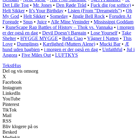
Det Lille Tog
•
Mr. Jones
•
Den Røde Tråd
•
Fuck dig (og softice)
•
Helt Sikker
•
It’s Your Birthday
•
Listen (From ”Dreamgirls”)
•
Oh
My God
•
Helt Sikker
•
Someday
•
Jingle Bell Rock
•
Foruden At
Forgude
•
Snus
•
Juice
•
Alle Mine Veninder
•
Mississippi Goddam
•
RuneScape Rap Battles of History – Thok vs. Vannaka
•
​i morgen
er der også en dag
•
Devil Doesn’t Bargain
•
Lose Yourself
•
Take
Shelter
•
HYGGE MYGGE
•
Bella Ciao
•
Vågner I Natten
•
This
Love
•
Dumplings
•
Kærlighed (Mutters Alene)
•
Mucki Bar
•
Æ
hund uden bagbien
•
​i morgen er der også en dag
•
Unfaithful
•
Jul i
Angora
•
Five Miles Out
•
LUFTKYS
Tekst
Hus
Del og vis omsorg
X
Facebook
Instagram
LinkedIn
YouTube
Pinterest
TikTok
Mail
RSS
Bliv klogere på os
Besked
Mediekit