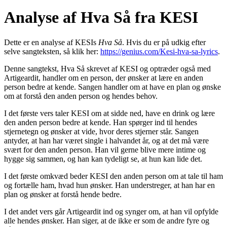
Analyse af Hva Så fra KESI
Dette er en analyse af KESIs
Hva Så
. Hvis du er på udkig efter
selve sangteksten, så klik her:
https://genius.com/Kesi-hva-sa-lyrics
.
Denne sangtekst, Hva Så skrevet af KESI og optræder også med
Artigeardit, handler om en person, der ønsker at lære en anden
person bedre at kende. Sangen handler om at have en plan og ønske
om at forstå den anden person og hendes behov.
I det første vers taler KESI om at sidde ned, have en drink og lære
den anden person bedre at kende. Han spørger ind til hendes
stjernetegn og ønsker at vide, hvor deres stjerner står. Sangen
antyder, at han har været single i halvandet år, og at det må være
svært for den anden person. Han vil gerne blive mere intime og
hygge sig sammen, og han kan tydeligt se, at hun kan lide det.
I det første omkvæd beder KESI den anden person om at tale til ham
og fortælle ham, hvad hun ønsker. Han understreger, at han har en
plan og ønsker at forstå hende bedre.
I det andet vers går Artigeardit ind og synger om, at han vil opfylde
alle hendes ønsker. Han siger, at de ikke er som de andre fyre og