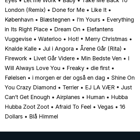
Eyes
•
Let me Work
•
Baby
•
Take Me Back To
London (Remix)
•
Done for Me
•
Like It
•
København
•
Blæstegnen
•
I’m Yours
•
Everything
in Its Right Place
•
Dream On
•
Elefantens
Vuggevise
•
Waterloo
•
Hot!
•
Merry Christmas
•
Knalde Kalle
•
Jul i Angora
•
Årene Går (Rita)
•
Firework
•
Livet Går Videre
•
Min Bedste Ven
•
I
Will Always Love You
•
Freaky
•
​die first
•
Følelsen
•
​i morgen er der også en dag
•
Shine On
You Crazy Diamond
•
Terrier
•
EJ LA VÆR
•
Just
Can’t Get Enough
•
Airplanes
•
Human
•
Hubba
Hubba Zoot Zoot
•
Afraid To Feel
•
Vegas
•
16
Dollars
•
Blå Himmel