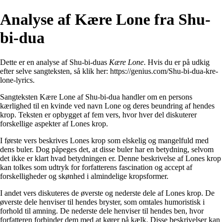
Analyse af Kære Lone fra Shu-
bi-dua
Dette er en analyse af Shu-bi-duas
Kære Lone
. Hvis du er på udkig
efter selve sangteksten, så klik her:
https://genius.com/Shu-bi-dua-kre-
lone-lyrics
.
Sangteksten Kære Lone af Shu-bi-dua handler om en persons
kærlighed til en kvinde ved navn Lone og deres beundring af hendes
krop. Teksten er opbygget af fem vers, hvor hver del diskuterer
forskellige aspekter af Lones krop.
I første vers beskrives Lones krop som elskelig og mangelfuld med
dens buler. Dog påpeges det, at disse buler har en betydning, selvom
det ikke er klart hvad betydningen er. Denne beskrivelse af Lones krop
kan tolkes som udtryk for forfatterens fascination og accept af
forskelligheder og skønhed i almindelige kropsformer.
I andet vers diskuteres de øverste og nederste dele af Lones krop. De
øverste dele henviser til hendes bryster, som omtales humoristisk i
forhold til amning. De nederste dele henviser til hendes ben, hvor
forfatteren forbinder dem med at kører på kælk. Disse beskrivelser kan