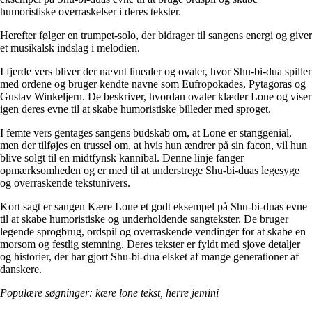
humoristiske overraskelser i deres tekster.
Herefter følger en trumpet-solo, der bidrager til sangens energi og giver
et musikalsk indslag i melodien.
I fjerde vers bliver der nævnt linealer og ovaler, hvor Shu-bi-dua spiller
med ordene og bruger kendte navne som Eufropokades, Pytagoras og
Gustav Winkeljern. De beskriver, hvordan ovaler klæder Lone og viser
igen deres evne til at skabe humoristiske billeder med sproget.
I femte vers gentages sangens budskab om, at Lone er stanggenial,
men der tilføjes en trussel om, at hvis hun ændrer på sin facon, vil hun
blive solgt til en midtfynsk kannibal. Denne linje fanger
opmærksomheden og er med til at understrege Shu-bi-duas legesyge
og overraskende tekstunivers.
Kort sagt er sangen Kære Lone et godt eksempel på Shu-bi-duas evne
til at skabe humoristiske og underholdende sangtekster. De bruger
legende sprogbrug, ordspil og overraskende vendinger for at skabe en
morsom og festlig stemning. Deres tekster er fyldt med sjove detaljer
og historier, der har gjort Shu-bi-dua elsket af mange generationer af
danskere.
Populære søgninger: kære lone tekst, herre jemini