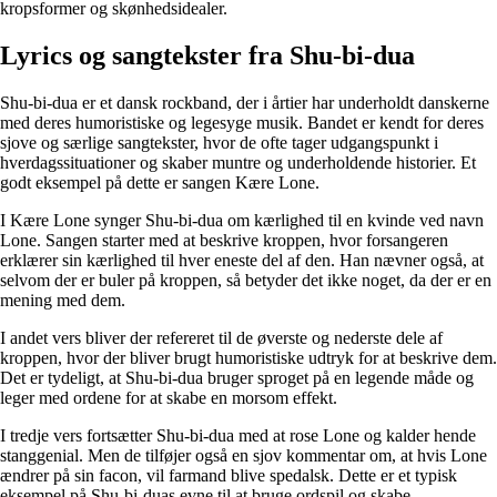
kropsformer og skønhedsidealer.
Lyrics og sangtekster fra Shu-bi-dua
Shu-bi-dua er et dansk rockband, der i årtier har underholdt danskerne
med deres humoristiske og legesyge musik. Bandet er kendt for deres
sjove og særlige sangtekster, hvor de ofte tager udgangspunkt i
hverdagssituationer og skaber muntre og underholdende historier. Et
godt eksempel på dette er sangen Kære Lone.
I Kære Lone synger Shu-bi-dua om kærlighed til en kvinde ved navn
Lone. Sangen starter med at beskrive kroppen, hvor forsangeren
erklærer sin kærlighed til hver eneste del af den. Han nævner også, at
selvom der er buler på kroppen, så betyder det ikke noget, da der er en
mening med dem.
I andet vers bliver der refereret til de øverste og nederste dele af
kroppen, hvor der bliver brugt humoristiske udtryk for at beskrive dem.
Det er tydeligt, at Shu-bi-dua bruger sproget på en legende måde og
leger med ordene for at skabe en morsom effekt.
I tredje vers fortsætter Shu-bi-dua med at rose Lone og kalder hende
stanggenial. Men de tilføjer også en sjov kommentar om, at hvis Lone
ændrer på sin facon, vil farmand blive spedalsk. Dette er et typisk
eksempel på Shu-bi-duas evne til at bruge ordspil og skabe