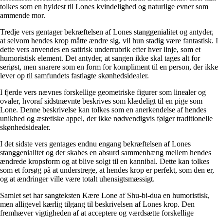
tolkes som en hyldest til Lones kvindelighed og naturlige evner som
ammende mor.
Tredje vers gentager bekræftelsen af Lones stanggenialitet og antyder,
at selvom hendes krop måtte ændre sig, vil hun stadig være fantastisk. I
dette vers anvendes en satirisk underrubrik efter hver linje, som et
humoristisk element. Det antyder, at sangen ikke skal tages alt for
seriøst, men snarere som en form for kompliment til en person, der ikke
lever op til samfundets fastlagte skønhedsidealer.
I fjerde vers nævnes forskellige geometriske figurer som linealer og
ovaler, hvoraf sidstnævnte beskrives som klædeligt til en pige som
Lone. Denne beskrivelse kan tolkes som en anerkendelse af hendes
unikhed og æstetiske appel, der ikke nødvendigvis følger traditionelle
skønhedsidealer.
I det sidste vers gentages endnu engang bekræftelsen af Lones
stanggenialitet og der skabes en absurd sammenhæng mellem hendes
ændrede kropsform og at blive solgt til en kannibal. Dette kan tolkes
som et forsøg på at understrege, at hendes krop er perfekt, som den er,
og at ændringer ville være totalt uhensigtsmæssigt.
Samlet set har sangteksten Kære Lone af Shu-bi-dua en humoristisk,
men alligevel kærlig tilgang til beskrivelsen af Lones krop. Den
fremhæver vigtigheden af at acceptere og værdsætte forskellige