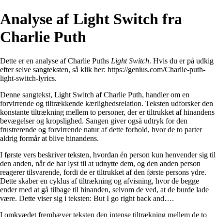
Analyse af Light Switch fra
Charlie Puth
Dette er en analyse af Charlie Puths
Light Switch
. Hvis du er på udkig
efter selve sangteksten, så klik her:
https://genius.com/Charlie-puth-
light-switch-lyrics
.
Denne sangtekst, Light Switch af Charlie Puth, handler om en
forvirrende og tiltrækkende kærlighedsrelation. Teksten udforsker den
konstante tiltrækning mellem to personer, der er tiltrukket af hinandens
bevægelser og kropslighed. Sangen giver også udtryk for den
frustrerende og forvirrende natur af dette forhold, hvor de to parter
aldrig formår at blive hinandens.
I første vers beskriver teksten, hvordan én person kun henvender sig til
den anden, når de har lyst til at udnytte dem, og den anden person
reagerer tilsvarende, fordi de er tiltrukket af den første persons ydre.
Dette skaber en cyklus af tiltrækning og afvisning, hvor de begge
ender med at gå tilbage til hinanden, selvom de ved, at de burde lade
være. Dette viser sig i teksten: But I go right back and….
I omkvædet fremhæver teksten den intense tiltrækning mellem de to