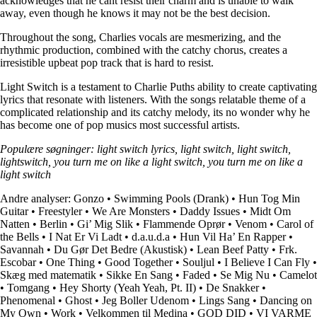
acknowledges that he cant resist their charm and is unable to walk
away, even though he knows it may not be the best decision.
Throughout the song, Charlies vocals are mesmerizing, and the
rhythmic production, combined with the catchy chorus, creates a
irresistible upbeat pop track that is hard to resist.
Light Switch is a testament to Charlie Puths ability to create captivating
lyrics that resonate with listeners. With the songs relatable theme of a
complicated relationship and its catchy melody, its no wonder why he
has become one of pop musics most successful artists.
Populære søgninger: light switch lyrics, light switch, light switch,
lightswitch, you turn me on like a light switch, you turn me on like a
light switch
Andre analyser:
Gonzo
•
Swimming Pools (Drank)
•
Hun Tog Min
Guitar
•
Freestyler
•
We Are Monsters
•
Daddy Issues
•
Midt Om
Natten
•
Berlin
•
Gi’ Mig Slik
•
Flammende Oprør
•
Venom
•
Carol of
the Bells
•
I Nat Er Vi Ladt
•
​d.a.u.d.a
•
Hun Vil Ha’ En Rapper
•
Savannah
•
Du Gør Det Bedre (Akustisk)
•
Lean Beef Patty
•
Frk.
Escobar
•
One Thing
•
Good Together
•
Souljul
•
I Believe I Can Fly
•
Skæg med matematik
•
Sikke En Sang
•
Faded
•
Se Mig Nu
•
Camelot
•
Tomgang
•
Hey Shorty (Yeah Yeah, Pt. II)
•
De Snakker
•
Phenomenal
•
Ghost
•
Jeg Boller Udenom
•
Lings Sang
•
Dancing on
My Own
•
Work
•
Velkommen til Medina
•
GOD DID
•
VI VARME