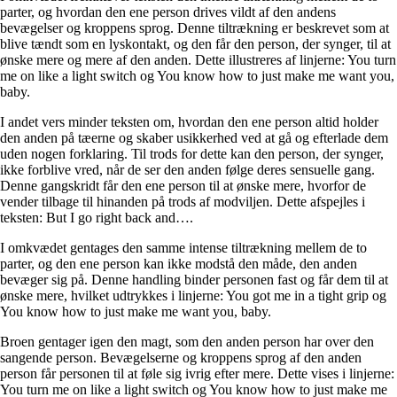
parter, og hvordan den ene person drives vildt af den andens
bevægelser og kroppens sprog. Denne tiltrækning er beskrevet som at
blive tændt som en lyskontakt, og den får den person, der synger, til at
ønske mere og mere af den anden. Dette illustreres af linjerne: You turn
me on like a light switch og You know how to just make me want you,
baby.
I andet vers minder teksten om, hvordan den ene person altid holder
den anden på tæerne og skaber usikkerhed ved at gå og efterlade dem
uden nogen forklaring. Til trods for dette kan den person, der synger,
ikke forblive vred, når de ser den anden følge deres sensuelle gang.
Denne gangskridt får den ene person til at ønske mere, hvorfor de
vender tilbage til hinanden på trods af modviljen. Dette afspejles i
teksten: But I go right back and….
I omkvædet gentages den samme intense tiltrækning mellem de to
parter, og den ene person kan ikke modstå den måde, den anden
bevæger sig på. Denne handling binder personen fast og får dem til at
ønske mere, hvilket udtrykkes i linjerne: You got me in a tight grip og
You know how to just make me want you, baby.
Broen gentager igen den magt, som den anden person har over den
sangende person. Bevægelserne og kroppens sprog af den anden
person får personen til at føle sig ivrig efter mere. Dette vises i linjerne:
You turn me on like a light switch og You know how to just make me