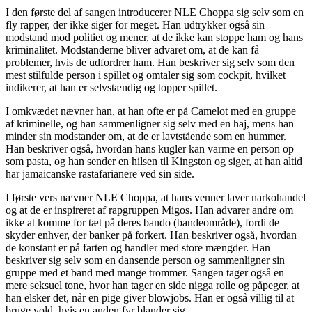
I den første del af sangen introducerer NLE Choppa sig selv som en
fly rapper, der ikke siger for meget. Han udtrykker også sin
modstand mod politiet og mener, at de ikke kan stoppe ham og hans
kriminalitet. Modstanderne bliver advaret om, at de kan få
problemer, hvis de udfordrer ham. Han beskriver sig selv som den
mest stilfulde person i spillet og omtaler sig som cockpit, hvilket
indikerer, at han er selvstændig og topper spillet.
I omkvædet nævner han, at han ofte er på Camelot med en gruppe
af kriminelle, og han sammenligner sig selv med en haj, mens han
minder sin modstander om, at de er lavtstående som en hummer.
Han beskriver også, hvordan hans kugler kan varme en person op
som pasta, og han sender en hilsen til Kingston og siger, at han altid
har jamaicanske rastafarianere ved sin side.
I første vers nævner NLE Choppa, at hans venner laver narkohandel
og at de er inspireret af rapgruppen Migos. Han advarer andre om
ikke at komme for tæt på deres bando (bandeområde), fordi de
skyder enhver, der banker på forkert. Han beskriver også, hvordan
de konstant er på farten og handler med store mængder. Han
beskriver sig selv som en dansende person og sammenligner sin
gruppe med et band med mange trommer. Sangen tager også en
mere seksuel tone, hvor han tager en side nigga rolle og påpeger, at
han elsker det, når en pige giver blowjobs. Han er også villig til at
bruge vold, hvis en anden fyr blander sig.