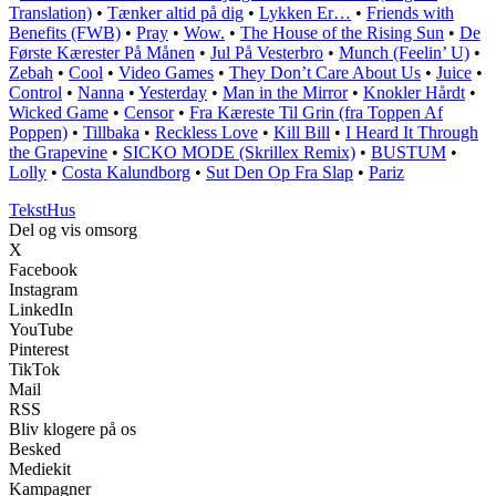
Translation)
•
Tænker altid på dig
•
Lykken Er…
•
Friends with
Benefits (FWB)
•
Pray
•
Wow.
•
The House of the Rising Sun
•
De
Første Kærester På Månen
•
Jul På Vesterbro
•
Munch (Feelin’ U)
•
Zebah
•
Cool
•
Video Games
•
They Don’t Care About Us
•
Juice
•
Control
•
Nanna
•
Yesterday
•
Man in the Mirror
•
Knokler Hårdt
•
Wicked Game
•
Censor
•
Fra Kæreste Til Grin (fra Toppen Af
Poppen)
•
Tillbaka
•
Reckless Love
•
Kill Bill
•
I Heard It Through
the Grapevine
•
SICKO MODE (Skrillex Remix)
•
BUSTUM
•
Lolly
•
Costa Kalundborg
•
Sut Den Op Fra Slap
•
Pariz
Tekst
Hus
Del og vis omsorg
X
Facebook
Instagram
LinkedIn
YouTube
Pinterest
TikTok
Mail
RSS
Bliv klogere på os
Besked
Mediekit
Kampagner