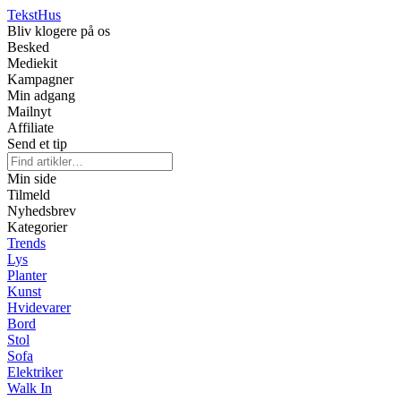
Tekst
Hus
Bliv klogere på os
Besked
Mediekit
Kampagner
Min adgang
Mailnyt
Affiliate
Send et tip
Min side
Tilmeld
Nyhedsbrev
Kategorier
Trends
Lys
Planter
Kunst
Hvidevarer
Bord
Stol
Sofa
Elektriker
Walk In