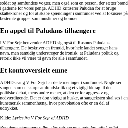
soldat og samfundets vogter, men også som en person, der sætter brand
i gaderne for vores penge. ADHD kritiserer Paludan for at bruge
skattekroner og for at skabe spændinger i samfundet ved at fokusere på
bestemte grupper som muslimer og homoer.
En appel til Paludans tilhængere
I V For Sejr henvender ADHD sig også til Rasmus Paludans
tilhængere. De beskriver en fremtid, hvor hele landet synger hans
navn, men samtidig understreger de ironisk, at Paludans politik og
retorik ikke vil være til gavn for alle i samfundet.
Et kontroversielt emne
ADHDs sang V For Sejr har delte meninger i samfundet. Nogle ser
sangen som en skarp samfundskritik og et vigtigt bidrag til den
politiske debat, mens andre mener, at den er for aggressiv og
nedværdigende. Det er dog vigtigt at huske, at sangteksten skal ses i en
kunstnerisk sammenhæng, hvor provokation ofte er en del af
udtrykket.
Kilde:
Lyrics fra V For Sejr af ADHD
Populære søgninger: adhd v for sejr, rasmus paludan adhd, adhd