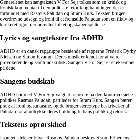
Generelt set kan sangteksten V For Sejr tolkes som en kritisk og
ironisk kommentar til den politiske retorik og handlinger, der er
forbundet med Rasmus Paludan og Stram Kurs. Teksten bruger
overdrevne udsagn og ironi til at fremstille Paludan som en fiktiv og
karikeret figur, der udnytter folket og skaber splittelse.
Lyrics og sangtekster fra ADHD
ADHD er en dansk rapgruppe bestående af rapperne Frederik Dyrby
Nielsen og Simon Kvamm. Deres musik er kendt for at være
provokerende og samfundskritisk. Sangen V For Sejr er et eksempel
på dette.
Sangens budskab
ADHD har med V For Sejr valgt at fokusere på den kontroversielle
politiker Rasmus Paludan, partileder for Stram Kurs. Sangen bærer
præg af ironi og sarkasme, og de bruger stereotype beskrivelser af
Paludan for at udtrykke deres holdning til hans politik og retorik.
Tekstens oprørskhed
I sangens tekster bliver Rasmus Paludan beskrevet som Frihedens