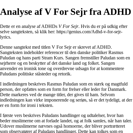
Analyse af V For Sejr fra ADHD
Dette er en analyse af ADHDs
V For Sejr
. Hvis du er på udkig efter
selve sangteksten, så klik her:
https://genius.com/Adhd-v-for-sejr-
lyrics
.
Denne sangtekst med titlen V For Sejr er skrevet af ADHD.
Sangteksten indeholder referencer til den danske politiker Rasmus
Paludan og hans parti Stram Kurs. Sangen fremstiller Paludan som en
sejrherre og en beskytter af det danske land og folket. Sangen
anvender en ironisk tone og overdrevne udsagn for at kommentere
Paludans politiske ståsteder og retorik.
I indledningen beskrives Rasmus Paludan som en stærk og magtfuld
person, der opfattes som en form for frelser eller leder for Danmark.
Dette markeres ved de mange titler, der gives til ham. Selvom
indledningen kan virke imponerende og seriøs, så er det tydeligt, at der
er en form for ironi i teksten.
I første vers beskrives Paludans handlinger og udtalelser, hvor han
beder muslimerne om at forlade landet, og at folk samles, når han taler.
Udover muslimerne nævnes også homoerne, der bliver portrætteret
som observatører af Paludans handlinger. Dette kan tolkes som en