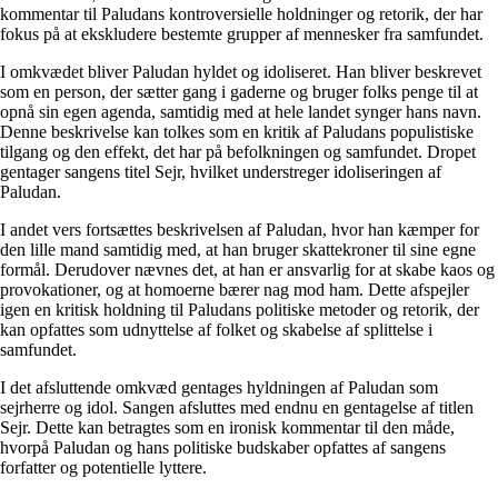
kommentar til Paludans kontroversielle holdninger og retorik, der har
fokus på at ekskludere bestemte grupper af mennesker fra samfundet.
I omkvædet bliver Paludan hyldet og idoliseret. Han bliver beskrevet
som en person, der sætter gang i gaderne og bruger folks penge til at
opnå sin egen agenda, samtidig med at hele landet synger hans navn.
Denne beskrivelse kan tolkes som en kritik af Paludans populistiske
tilgang og den effekt, det har på befolkningen og samfundet. Dropet
gentager sangens titel Sejr, hvilket understreger idoliseringen af
Paludan.
I andet vers fortsættes beskrivelsen af Paludan, hvor han kæmper for
den lille mand samtidig med, at han bruger skattekroner til sine egne
formål. Derudover nævnes det, at han er ansvarlig for at skabe kaos og
provokationer, og at homoerne bærer nag mod ham. Dette afspejler
igen en kritisk holdning til Paludans politiske metoder og retorik, der
kan opfattes som udnyttelse af folket og skabelse af splittelse i
samfundet.
I det afsluttende omkvæd gentages hyldningen af Paludan som
sejrherre og idol. Sangen afsluttes med endnu en gentagelse af titlen
Sejr. Dette kan betragtes som en ironisk kommentar til den måde,
hvorpå Paludan og hans politiske budskaber opfattes af sangens
forfatter og potentielle lyttere.