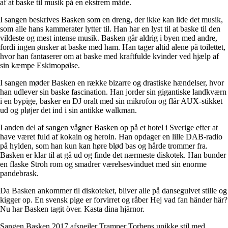
af at baske til musik på en ekstrem måde.
I sangen beskrives Basken som en dreng, der ikke kan lide det musik,
som alle hans kammerater lytter til. Han har en lyst til at baske til den
vildeste og mest intense musik. Basken går aldrig i byen med andre,
fordi ingen ønsker at baske med ham. Han tager altid alene på toilettet,
hvor han fantaserer om at baske med kraftfulde kvinder ved hjælp af
sin kæmpe Eskimopølse.
I sangen møder Basken en række bizarre og drastiske hændelser, hvor
han udlever sin baske fascination. Han jorder sin gigantiske landkværn
i en bypige, basker en DJ oralt med sin mikrofon og flår AUX-stikket
ud og pløjer det ind i sin antikke walkman.
I anden del af sangen vågner Basken op på et hotel i Sverige efter at
have været fuld af kokain og heroin. Han opdager en lille DAB-radio
på hylden, som han kun kan høre blød bas og hårde trommer fra.
Basken er klar til at gå ud og finde det nærmeste diskotek. Han bunder
en flaske Stroh rom og smadrer værelsesvinduet med sin enorme
pandebrask.
Da Basken ankommer til diskoteket, bliver alle på dansegulvet stille og
kigger op. En svensk pige er forvirret og råber Hej vad fan händer här?
Nu har Basken tagit över. Kasta dina hjärnor.
Sangen Basken 2017 afspejler Tramper Torbens unikke stil med