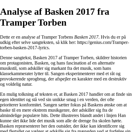
Analyse af Basken 2017 fra
Tramper Torben
Dette er en analyse af Tramper Torbens
Basken 2017
. Hvis du er på
udkig efter selve sangteksten, så klik her:
https://genius.com/Tramper-
torben-basken-2017-lyrics
.
Denne sangtekst, Basken 2017 af Tramper Torben, skildrer historien
om protagonisten, Basken, og hans fascination af en alternativ
musikstil, som adskiller sig markant fra det musik, som hans
klassekammerater lytter til. Sangen eksperimenterer med et råt og
provokerende sprogbrug, der afspejler en karakter med en destruktiv
og voldelig natur.
En mulig tolkning af teksten er, at Basken 2017 handler om at finde sin
egen identitet og stå ved sin unikke smag i en verden, der ofte
prioriterer konformitet. Sangen sætter fokus på Baskens ønske om at
baske til en mere ekstrem musikgenre, der adskiller sig fra de
almindelige populære hits. Dette illustreres blandt andet i linjen Han
kunne slet ikke lide det musik som alle de drenge fra skolen hørte.
Basken repræsenterer her den outsider, der ikke kan identificere sig
med flertallet og vælger at adskille sig fra mængden ved at forfølge sin