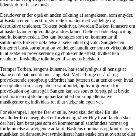
lidenskab for baske musik.
Derudover er der også en anden tolkning af sangteksten, som antyder,
at Basken er en stærkt forstyrrede karakter med voldelige og
destruktive tendenser. Teksten beskriver, hvordan Basken fantasere om
at baske kvinder og voldtage andres koner. Dette er både eksplicit og
stærkt kontroversielt. Det kan betragtes som en kommentar til
samfundets forkerte opfattelse af seksualitet og vold. Sangteksten
bruger et barsk sprogbrug og voldelige handlinger som et virkemiddel
til at skabe en provokerende og chokerende effekt, hvilket kan
resultere i forskellige tolkninger af sangens budskab.
Tramper Torben, sangens kunstner, har sandsynligvis til hensigt at
skabe en debat med denne sangtekst. Ved at bruge et så råt og
provokerende sprogbrug udfordrer han lytteren til at tænke over, hvad
der opfattes som acceptabelt i samfundet, og hvor grænsen for
provokation og kunst går. Sangen kan ses som et forsøg på at bryde
med normen og skabe opmærksomhed omkring alternative
musikgenrer og individets ret til at vælge sin egen vej.
For eksempel, linjerne Der er stille, hvad skal der ske? En lille
smatluder fra dansegulvet er forvirret og råber Hey hvad fanden sker
der her? kan betragtes som en kommentar til samfundets normer og
fordømmelse af afvigende adfærd. Baskens dominans og kontrol over
musikken og dansegulvet symboliserer hans ønske om at overtage eller