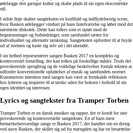
ødelægge den gængse kultur og skabe plads til sin egen ekscentriske
stil.
I sidste linje skaber sangteksten en kraftfuld og indflydelsesrig scene,
hvor Basken ødelægger vinduet på hans hotelværelse og løber mod det
nærmeste diskotek. Dette kan tolkes som et oprør mod de
begrænsninger og forhindringer, som samfundet sætter for
individualitet og alternativ tænkning. Sangteksten opfordrer til at bryde
ud af normen og kaste sig selv ud i det ukendte.
I sin helhed repræsenterer sangen Basken 2017 en kompleks og
kontroversiel fortælling, der kan tolkes på forskellige måder. Trods det
provokerende sprogbrug og de voldelige beskrivelser formår teksten at
udfordre konventionelle opfattelser af musik og samfundets normer.
Kunstnerens intention med sangen kan være at fremkalde refleksion
hos lytteren og inspirere til at tænke uden for boksen i forhold til sin
egen identitet og interesser.
Lyrics og sangtekster fra Tramper Torben
Tramper Torben er en dansk musiker og rapper, der er kendt for sine
provokerende og kontroversielle sangtekster. En af hans mest
bemærkelsesværdige sange er Basken 2017, der handler om en dreng
ved navn Basken, der skiller sig ud fra mængden og har en besættelse