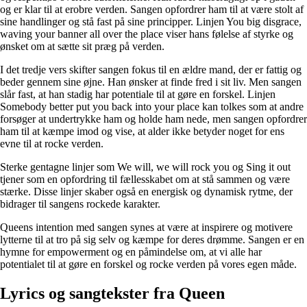
og er klar til at erobre verden. Sangen opfordrer ham til at være stolt af
sine handlinger og stå fast på sine principper. Linjen You big disgrace,
waving your banner all over the place viser hans følelse af styrke og
ønsket om at sætte sit præg på verden.
I det tredje vers skifter sangen fokus til en ældre mand, der er fattig og
beder gennem sine øjne. Han ønsker at finde fred i sit liv. Men sangen
slår fast, at han stadig har potentiale til at gøre en forskel. Linjen
Somebody better put you back into your place kan tolkes som at andre
forsøger at undertrykke ham og holde ham nede, men sangen opfordrer
ham til at kæmpe imod og vise, at alder ikke betyder noget for ens
evne til at rocke verden.
Sterke gentagne linjer som We will, we will rock you og Sing it out
tjener som en opfordring til fællesskabet om at stå sammen og være
stærke. Disse linjer skaber også en energisk og dynamisk rytme, der
bidrager til sangens rockede karakter.
Queens intention med sangen synes at være at inspirere og motivere
lytterne til at tro på sig selv og kæmpe for deres drømme. Sangen er en
hymne for empowerment og en påmindelse om, at vi alle har
potentialet til at gøre en forskel og rocke verden på vores egen måde.
Lyrics og sangtekster fra Queen