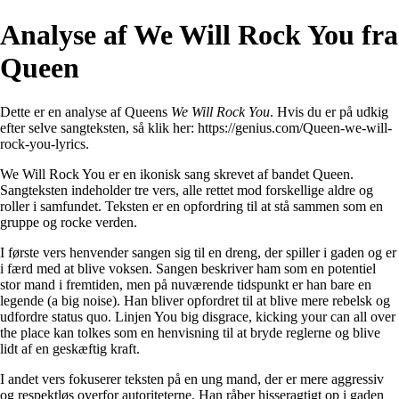
Analyse af We Will Rock You fra
Queen
Dette er en analyse af Queens
We Will Rock You
. Hvis du er på udkig
efter selve sangteksten, så klik her:
https://genius.com/Queen-we-will-
rock-you-lyrics
.
We Will Rock You er en ikonisk sang skrevet af bandet Queen.
Sangteksten indeholder tre vers, alle rettet mod forskellige aldre og
roller i samfundet. Teksten er en opfordring til at stå sammen som en
gruppe og rocke verden.
I første vers henvender sangen sig til en dreng, der spiller i gaden og er
i færd med at blive voksen. Sangen beskriver ham som en potentiel
stor mand i fremtiden, men på nuværende tidspunkt er han bare en
legende (a big noise). Han bliver opfordret til at blive mere rebelsk og
udfordre status quo. Linjen You big disgrace, kicking your can all over
the place kan tolkes som en henvisning til at bryde reglerne og blive
lidt af en geskæftig kraft.
I andet vers fokuserer teksten på en ung mand, der er mere aggressiv
og respektløs overfor autoriteterne. Han råber hisseragtigt op i gaden