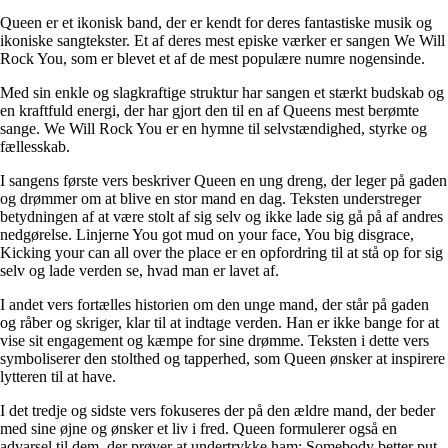
Queen er et ikonisk band, der er kendt for deres fantastiske musik og
ikoniske sangtekster. Et af deres mest episke værker er sangen We Will
Rock You, som er blevet et af de mest populære numre nogensinde.
Med sin enkle og slagkraftige struktur har sangen et stærkt budskab og
en kraftfuld energi, der har gjort den til en af Queens mest berømte
sange. We Will Rock You er en hymne til selvstændighed, styrke og
fællesskab.
I sangens første vers beskriver Queen en ung dreng, der leger på gaden
og drømmer om at blive en stor mand en dag. Teksten understreger
betydningen af at være stolt af sig selv og ikke lade sig gå på af andres
nedgørelse. Linjerne You got mud on your face, You big disgrace,
Kicking your can all over the place er en opfordring til at stå op for sig
selv og lade verden se, hvad man er lavet af.
I andet vers fortælles historien om den unge mand, der står på gaden
og råber og skriger, klar til at indtage verden. Han er ikke bange for at
vise sit engagement og kæmpe for sine drømme. Teksten i dette vers
symboliserer den stolthed og tapperhed, som Queen ønsker at inspirere
lytteren til at have.
I det tredje og sidste vers fokuseres der på den ældre mand, der beder
med sine øjne og ønsker et liv i fred. Queen formulerer også en
advarsel til dem, der prøver at undertrykke ham: Somebody better put