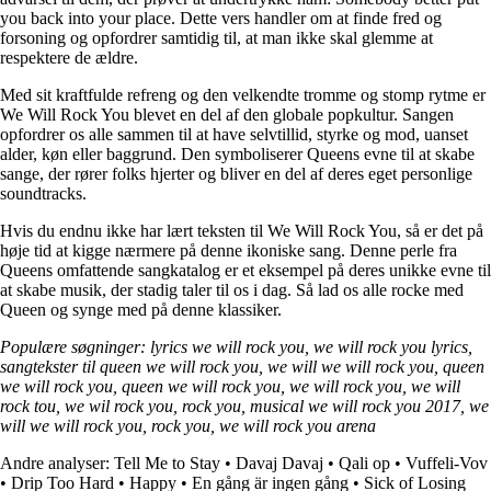
you back into your place. Dette vers handler om at finde fred og
forsoning og opfordrer samtidig til, at man ikke skal glemme at
respektere de ældre.
Med sit kraftfulde refreng og den velkendte tromme og stomp rytme er
We Will Rock You blevet en del af den globale popkultur. Sangen
opfordrer os alle sammen til at have selvtillid, styrke og mod, uanset
alder, køn eller baggrund. Den symboliserer Queens evne til at skabe
sange, der rører folks hjerter og bliver en del af deres eget personlige
soundtracks.
Hvis du endnu ikke har lært teksten til We Will Rock You, så er det på
høje tid at kigge nærmere på denne ikoniske sang. Denne perle fra
Queens omfattende sangkatalog er et eksempel på deres unikke evne til
at skabe musik, der stadig taler til os i dag. Så lad os alle rocke med
Queen og synge med på denne klassiker.
Populære søgninger: lyrics we will rock you, we will rock you lyrics,
sangtekster til queen we will rock you, we will we will rock you, queen
we will rock you, queen we will rock you, we will rock you, we will
rock tou, we wil rock you, rock you, musical we will rock you 2017, we
will we will rock you, rock you, we will rock you arena
Andre analyser:
Tell Me to Stay
•
Davaj Davaj
•
Qali op
•
Vuffeli-Vov
•
Drip Too Hard
•
Happy
•
En gång är ingen gång
•
Sick of Losing