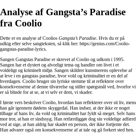
Analyse af Gangsta’s Paradise
fra Coolio
Dette er en analyse af Coolios
Gangsta’s Paradise
. Hvis du er på
udkig efter selve sangteksten, så klik her:
https://genius.com/Coolio-
gangstas-paradise-lyrics
.
Sangen Gangstas Paradise er skrevet af Coolio og udkom i 1995.
Sangen har et dystert og alvorligt tema og handler om livet i et
voldeligt og kriminelt miljø. Sangen skildrer kunstnerens oplevelse af
at leve i en gangstas paradise, hvor vold og kriminalitet er en del af
hverdagen. Coolio bruger sin lyriske stemme til at reflektere over
konsekvenserne af denne tilværelse og stiller spørgsmål ved, hvorfor vi
er så blinde for at se, at vi selv er dem, vi skader.
I første vers beskriver Coolio, hvordan han reflekterer over sit liv, mens
han går igennem dødens skyggedal. Han indser, at der ikke er noget
tilbage af hans liv, da vold og kriminalitet har fyldt så meget. Selv hans
mor tror, at han er sindssyg. Han retfærdiggør dog sin voldelige adfærd
ved at sige, at han aldrig har skadet en person, der ikke fortjente det.
Han advarer også om konsekvenserne af at tale og gå forkert sted hen.