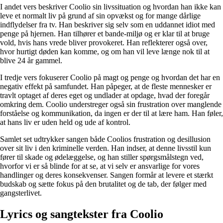
I andet vers beskriver Coolio sin livssituation og hvordan han ikke kan
leve et normalt liv på grund af sin opvækst og for mange dårlige
indflydelser fra tv. Han beskriver sig selv som en uddannet idiot med
penge på hjernen. Han tilhører et bande-miljø og er klar til at bruge
vold, hvis hans vrede bliver provokeret. Han reflekterer også over,
hvor hurtigt døden kan komme, og om han vil leve længe nok til at
blive 24 år gammel.
I tredje vers fokuserer Coolio på magt og penge og hvordan det har en
negativ effekt på samfundet. Han påpeger, at de fleste mennesker er
travlt optaget af deres eget og undlader at opdage, hvad der foregår
omkring dem. Coolio understreger også sin frustration over manglende
forståelse og kommunikation, da ingen er der til at lære ham. Han føler,
at hans liv er uden held og ude af kontrol.
Samlet set udtrykker sangen både Coolios frustration og desillusion
over sit liv i den kriminelle verden. Han indser, at denne livsstil kun
fører til skade og ødelæggelse, og han stiller spørgsmålstegn ved,
hvorfor vi er så blinde for at se, at vi selv er ansvarlige for vores
handlinger og deres konsekvenser. Sangen formår at levere et stærkt
budskab og sætte fokus på den brutalitet og de tab, der følger med
gangsterlivet.
Lyrics og sangtekster fra Coolio