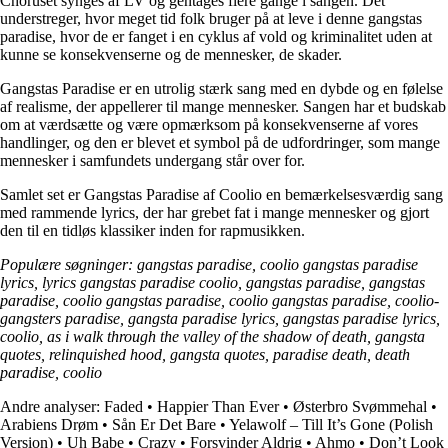
Choruset synges af LV og gentages flere gange i sangen. Det
understreger, hvor meget tid folk bruger på at leve i denne gangstas
paradise, hvor de er fanget i en cyklus af vold og kriminalitet uden at
kunne se konsekvenserne og de mennesker, de skader.
Gangstas Paradise er en utrolig stærk sang med en dybde og en følelse
af realisme, der appellerer til mange mennesker. Sangen har et budskab
om at værdsætte og være opmærksom på konsekvenserne af vores
handlinger, og den er blevet et symbol på de udfordringer, som mange
mennesker i samfundets undergang står over for.
Samlet set er Gangstas Paradise af Coolio en bemærkelsesværdig sang
med rammende lyrics, der har grebet fat i mange mennesker og gjort
den til en tidløs klassiker inden for rapmusikken.
Populære søgninger: gangstas paradise, coolio gangstas paradise
lyrics, lyrics gangstas paradise coolio, gangstas paradise, gangstas
paradise, coolio gangstas paradise, coolio gangstas paradise, coolio-
gangsters paradise, gangsta paradise lyrics, gangstas paradise lyrics,
coolio, as i walk through the valley of the shadow of death, gangsta
quotes, relinquished hood, gangsta quotes, paradise death, death
paradise, coolio
Andre analyser:
Faded
•
Happier Than Ever
•
Østerbro Svømmehal
•
Arabiens Drøm
•
Sån Er Det Bare
•
Yelawolf – Till It’s Gone (Polish
Version)
•
Uh Babe
•
Crazy
•
Forsvinder Aldrig
•
Ahmo
•
Don’t Look