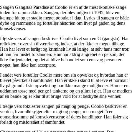
Sangen Gangstas Paradise af Coolio er en af de mest ikoniske sange
inden for rapmusikken. Sangen, der blev udgivet i 1995, blev en
kæmpe hit og er stadig meget populær i dag. Lyrics til sangen er både
dybe og rammende og fortæller historien om livet på gaden og dens
konsekvenser.
I første vers af sangen beskriver Coolio livet som en G (gangsta). Han
reflekterer over sin tilværelse og indser, at der ikke er meget tilbage.
Han har levet et farligt og kriminelt liv så længe, at selv hans mor tror,
at han har mistet forstanden. Han har aldrig angrebet en person, der
ikke fortjente det, og det at blive behandlet som en svag person er
noget, han ikke kan acceptere.
I andet vers fortæller Coolio mere om sin opvækst og hvordan han er
blevet påvirket af samfundet. Han er ikke i stand til at leve et normalt
liv på grund af sin opvækst og har ikke mange muligheder. Han er en
uddannet tosse med penge i tankerne og en glimt i øjet. Han er medlem
af en bande og er klar til at bruge vold for at beskytte sine venner.
I tredje vers fokuserer sangen på magt og penge. Coolio beskriver en
verden, hvor alle søger efter magt og penge, men meget få er
opmærksomme på konsekvenserne af deres handlinger. Han føler sig
forladt og misforstået af samfundet.