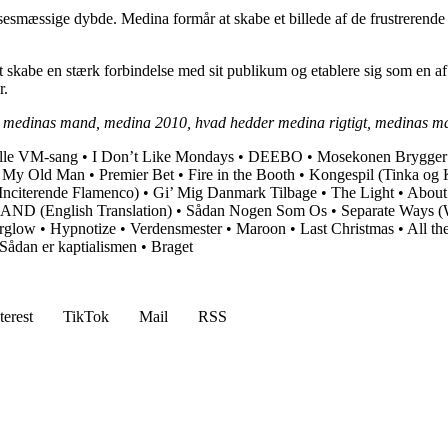
lsesmæssige dybde. Medina formår at skabe et billede af de frustrerende 
t at skabe en stærk forbindelse med sit publikum og etablere sig som e
r.
 10, medinas mand, medina 2010, hvad hedder medina rigtigt, medinas 
elle VM-sang
•
I Don’t Like Mondays
•
DEEBO
•
Mosekonen Brygger
•
My Old Man
•
Premier Bet
•
Fire in the Booth
•
Kongespil (Tinka og 
Inciterende Flamenco)
•
Gi’ Mig Danmark Tilbage
•
The Light
•
About
AND (English Translation)
•
Sådan Nogen Som Os
•
Separate Ways (
rglow
•
Hypnotize
•
Verdensmester
•
Maroon
•
Last Christmas
•
All th
Sådan er kaptialismen
•
Braget
terest
TikTok
Mail
RSS