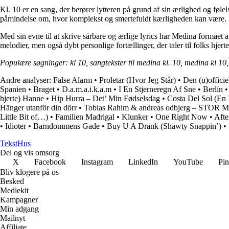
Kl. 10 er en sang, der berører lytteren på grund af sin ærlighed og føle
påmindelse om, hvor komplekst og smertefuldt kærligheden kan være.
Med sin evne til at skrive sårbare og ærlige lyrics har Medina formåe
melodier, men også dybt personlige fortællinger, der taler til folks hjerte
Populære søgninger: kl 10, sangtekster til medina kl. 10, medina kl
Andre analyser:
False Alarm
•
Proletar (Hvor Jeg Står)
•
Den (u)offici
Spanien
•
Braget
•
D.a.m.a.i.k.a.m
•
I En Stjerneregn Af Sne
•
Berlin
hjerte) Hanne
•
Hip Hurra – Det’ Min Fødselsdag
•
Costa Del Sol (En 
Hänger utanför din dörr
•
Tobias Rahim & andreas odbjerg – STOR M
Little Bit of…)
•
Familien Madrigal
•
Klunker
•
One Right Now
•
Afte
•
Idioter
•
Barndommens Gade
•
Buy U A Drank (Shawty Snappin’)
•
Tekst
Hus
Del og vis omsorg
X
Facebook
Instagram
LinkedIn
YouTube
Pin
Bliv klogere på os
Besked
Mediekit
Kampagner
Min adgang
Mailnyt
Affiliate