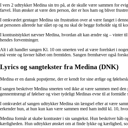
I vers 2 udtrykker Medina sin tro på, at de skulle være sammen for evi
farvel. Hun ønsker at være den person, der er hos ham og bliver frustrer
I omkvædet gentager Medina sin frustration over at være fanget i denne
at personen allerede har slået op og nu skal de begge forholde sig til k
I kontraststykket nævner Medina, hvordan alt kan ændre sig – vinter til
hendes forventninger.
Alt i alt handler sangen Kl. 10 om smerten ved at være forelsket i nog
må vente og favner håbet om fremtiden. Sangen fremhæver også forskell
Lyrics og sangtekster fra Medina (DNK)
Medina er en dansk popstjerne, der er kendt for sine ærlige og følelses
I sangen beskriver Medina smerten ved ikke at være sammen med den per
gennemtrængt af følelser og viser tydeligt Medinas evne til at formidle 
I omkvædet af sangen udtrykker Medina sin længsel efter at være sam
erkender hun, at hun kun kan være sammen med ham indtil kl. 10, hvor 
Medina formår at skabe kontraster i sin sangtekst. Hun beskriver håb o
kærligheden. Hun udtrykker ønsket om at finde lykke og kærlighed, so