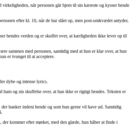
d virkeligheden, når personen går hjem til sin kæreste og kysser hende
ersonen efter kl. 10, når de har slået op, men post-omkvædet antyder,
er hendes verden og er skuffet over, at kærligheden ikke lever op til
at være sammen med personen, samtidig med at hun er klar over, at hun
n er tvunget til at acceptere.
er dybe og intense lyrics.
am og sin skuffelse over, at han ikke er rigtigt hendes. Teksten er
 der banker indeni hende og som hun gerne vil have ud. Samtidig
å.
t, der kommer efter mørket, med den glæde, hun håber at finde i