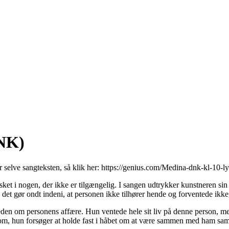
DNK)
r selve sangteksten, så klik her:
https://genius.com/Medina-dnk-kl-10-ly
t i nogen, der ikke er tilgængelig. I sangen udtrykker kunstneren sin 
 det gør ondt indeni, at personen ikke tilhører hende og forventede ikk
den om personens affære. Hun ventede hele sit liv på denne person, men 
 som om, hun forsøger at holde fast i håbet om at være sammen med ham s