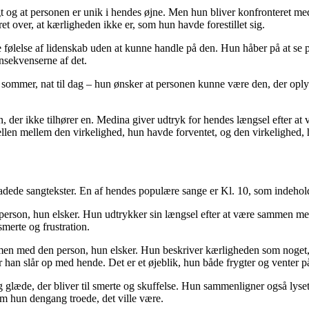
gt og at personen er unik i hendes øjne. Men hun bliver konfronteret me
et over, at kærligheden ikke er, som hun havde forestillet sig.
 følelse af lidenskab uden at kunne handle på den. Hun håber på at se p
onsekvenserne af det.
 sommer, nat til dag – hun ønsker at personen kunne være den, der oplys
en, der ikke tilhører en. Medina giver udtryk for hendes længsel efter 
en mellem den virkelighed, hun havde forventet, og den virkelighed, hu
ladede sangtekster. En af hendes populære sange er Kl. 10, som indehold
son, hun elsker. Hun udtrykker sin længsel efter at være sammen med h
smerte og frustration.
men med den person, hun elsker. Hun beskriver kærligheden som noget,
han slår op med hende. Det er et øjeblik, hun både frygter og venter p
g glæde, der bliver til smerte og skuffelse. Hun sammenligner også lyse
m hun dengang troede, det ville være.