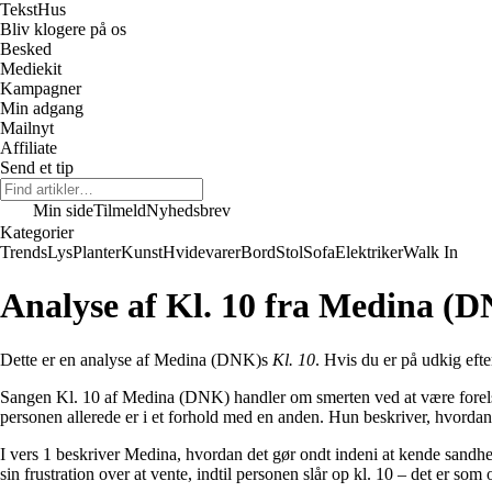
Tekst
Hus
Bliv klogere på os
Besked
Mediekit
Kampagner
Min adgang
Mailnyt
Affiliate
Send et tip
Min side
Tilmeld
Nyhedsbrev
Kategorier
Trends
Lys
Planter
Kunst
Hvidevarer
Bord
Stol
Sofa
Elektriker
Walk In
Analyse af Kl. 10 fra Medina (
Dette er en analyse af Medina (DNK)s
Kl. 10
. Hvis du er på udkig efte
Sangen Kl. 10 af Medina (DNK) handler om smerten ved at være forelske
personen allerede er i et forhold med en anden. Hun beskriver, hvordan
I vers 1 beskriver Medina, hvordan det gør ondt indeni at kende sandhe
sin frustration over at vente, indtil personen slår op kl. 10 – det er