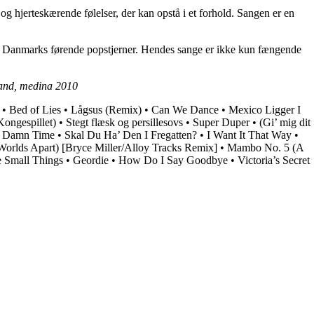
og hjerteskærende følelser, der kan opstå i et forhold. Sangen er en
n af Danmarks førende popstjerner. Hendes sange er ikke kun fængende
mand, medina 2010
•
Bed of Lies
•
Lågsus (Remix)
•
Can We Dance
•
Mexico Ligger I
Kongespillet)
•
Stegt flæsk og persillesovs
•
Super Duper
•
(Gi’ mig dit
 Damn Time
•
Skal Du Ha’ Den I Fregatten?
•
I Want It That Way
•
Worlds Apart) [Bryce Miller/Alloy Tracks Remix]
•
Mambo No. 5 (A
e Small Things
•
Geordie
•
How Do I Say Goodbye
•
Victoria’s Secret