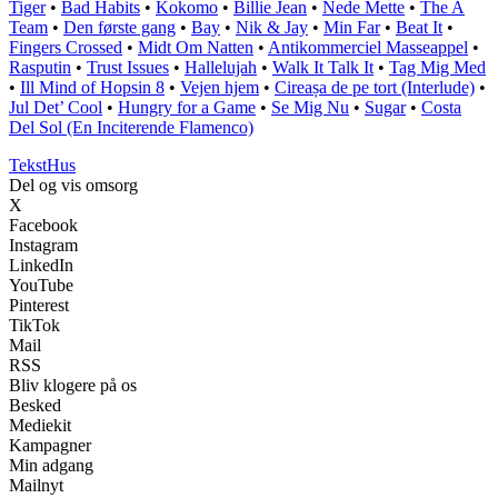
Tiger
•
Bad Habits
•
Kokomo
•
Billie Jean
•
Nede Mette
•
The A
Team
•
Den første gang
•
Bay
•
Nik & Jay
•
Min Far
•
Beat It
•
Fingers Crossed
•
Midt Om Natten
•
Antikommerciel Masseappel
•
Rasputin
•
Trust Issues
•
Hallelujah
•
Walk It Talk It
•
Tag Mig Med
•
Ill Mind of Hopsin 8
•
Vejen hjem
•
Cireașa de pe tort (Interlude)
•
Jul Det’ Cool
•
Hungry for a Game
•
Se Mig Nu
•
Sugar
•
Costa
Del Sol (En Inciterende Flamenco)
Tekst
Hus
Del og vis omsorg
X
Facebook
Instagram
LinkedIn
YouTube
Pinterest
TikTok
Mail
RSS
Bliv klogere på os
Besked
Mediekit
Kampagner
Min adgang
Mailnyt