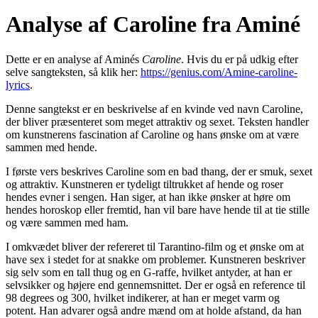
Analyse af Caroline fra Aminé
Dette er en analyse af Aminés
Caroline
. Hvis du er på udkig efter
selve sangteksten, så klik her:
https://genius.com/Amine-caroline-
lyrics
.
Denne sangtekst er en beskrivelse af en kvinde ved navn Caroline,
der bliver præsenteret som meget attraktiv og sexet. Teksten handler
om kunstnerens fascination af Caroline og hans ønske om at være
sammen med hende.
I første vers beskrives Caroline som en bad thang, der er smuk, sexet
og attraktiv. Kunstneren er tydeligt tiltrukket af hende og roser
hendes evner i sengen. Han siger, at han ikke ønsker at høre om
hendes horoskop eller fremtid, han vil bare have hende til at tie stille
og være sammen med ham.
I omkvædet bliver der refereret til Tarantino-film og et ønske om at
have sex i stedet for at snakke om problemer. Kunstneren beskriver
sig selv som en tall thug og en G-raffe, hvilket antyder, at han er
selvsikker og højere end gennemsnittet. Der er også en reference til
98 degrees og 300, hvilket indikerer, at han er meget varm og
potent. Han advarer også andre mænd om at holde afstand, da han