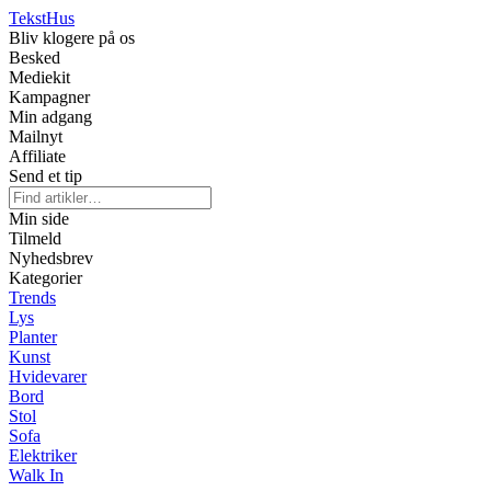
Tekst
Hus
Bliv klogere på os
Besked
Mediekit
Kampagner
Min adgang
Mailnyt
Affiliate
Send et tip
Min side
Tilmeld
Nyhedsbrev
Kategorier
Trends
Lys
Planter
Kunst
Hvidevarer
Bord
Stol
Sofa
Elektriker
Walk In