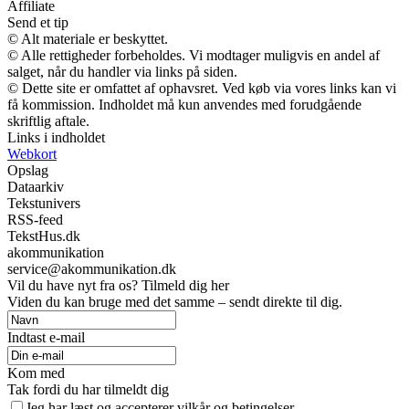
Affiliate
Send et tip
© Alt materiale er beskyttet.
© Alle rettigheder forbeholdes. Vi modtager muligvis en andel af
salget, når du handler via links på siden.
© Dette site er omfattet af ophavsret. Ved køb via vores links kan vi
få kommission. Indholdet må kun anvendes med forudgående
skriftlig aftale.
Links i indholdet
Webkort
Opslag
Dataarkiv
Tekstunivers
RSS-feed
TekstHus.dk
akommunikation
service@akommunikation.dk
Vil du have nyt fra os? Tilmeld dig her
Viden du kan bruge med det samme – sendt direkte til dig.
Indtast e-mail
Kom med
Tak fordi du har tilmeldt dig
Jeg har læst og accepterer vilkår og betingelser.