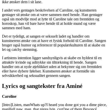
ikke ønsker dem i sit lane.
I andet vers gentages beskrivelsen af Caroline, og kunstneren
gentager sit ønske om at være sammen med hende. Han gentager
også sin modvilje mod at lytte til Caroline tale om fremtiden og
horoskop, han vil bare have hende til at holde mund og være
sammen med ham.
Det er tydeligt, at sangen er seksuelt ladet og handler om
kunstnerens ønske om at have et fysisk forhold til Caroline. Sangen
bruger også humor og referencer til populærkulturen til at skabe en
let og catchy stemning.
I artistens intention ligger sandsynligvis at skabe en hyldest til en
attraktiv kvinde og udtrykke sin tiltrækning til hende. Sangen
handler om at nyde øjeblikket uden at bekymre sig om fremtiden
eller have dybere følelser. Kunstneren ønsker at formidle sin
selvsikkerhed og seksualitet gennem sangen.
Lyrics og sangtekster fra Aminé
Caroline
[Intro]Listen, manWhats up?I heard you done got you a dime piece,
manHell naw, man, that nigga lyin, cuzOne of them Beyoncé,