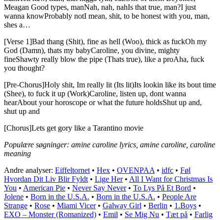
Meagan Good types, manNah, nah, nahIs that true, man?I just
wanna knowProbably notI mean, shit, to be honest with you, man,
shes a…
[Verse 1]Bad thang (Shit), fine as hell (Woo), thick as fuckOh my
God (Damn), thats my babyCaroline, you divine, mighty
fineShawty really blow the pipe (Thats true), like a proAha, fuck
you thought?
[Pre-Chorus]Holy shit, Im really lit (Its lit)Its lookin like its bout time
(Shee), to fuck it up (Work)Caroline, listen up, dont wanna
hearAbout your horoscope or what the future holdsShut up and,
shut up and
[Chorus]Lets get gory like a Tarantino movie
Populære søgninger: amine caroline lyrics, amine caroline, caroline
meaning
Andre analyser:
Eiffeltornet
•
Hex
•
OVENPAA
•
​idfc
•
Føl
Hvordan Dit Liv Blir Fyldt
•
Lige Her
•
All I Want for Christmas Is
You
•
American Pie
•
Never Say Never
•
To Lys På Et Bord
•
Jolene
•
Born in the U.S.A.
•
Born in the U.S.A.
•
People Are
Strange
•
Rose
•
Miami Vicer
•
Galway Girl
•
Berlin
•
1.Boys
•
EXO – Monster (Romanized)
•
Emil
•
Se Mig Nu
•
Tæt på
•
Farlig