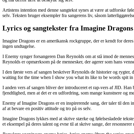
Artistens intention med denne sangtekst synes at være at udforske føle
selv. Teksten bruger eksempler fra sangerens liv, såsom latterliggørel
Lyrics og sangtekster fra Imagine Dragon
Imagine Dragons er en amerikansk rockgruppe, der er kendt for deres 
ingen undtagelse.
I Enemy synger forsangeren Dan Reynolds om at stå imod de mennesker,
Reynolds er opmærksom på de mennesker, der agerer som hans venner,
I den første vers af sangen beskriver Reynolds de historier og rygter, 
waiting for the time when I show you what its like to be words spit in
I anden vers af sangen bliver der introduceret et rap-vers af JID. Han 
fjendtlighed, men at det er en udfordring, som mange kunstnere og men
Enemy af Imagine Dragons er en inspirerende sang, der taler til de
af at bevare en positiv attitude og tro på os selv.
Imagine Dragons lykkes med at skrive stærke og følelsesladede tekster,
et eksempel på deres talent og evne til at skrive sange, der resonnerer 