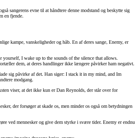
r også sangerens evne til at håndtere denne modstand og beskytte sig
om en fjende.
onlige kampe, vanskeligheder og håb. En af deres sange, Enemy, er
ourself, I wake up to the sounds of the silence that allows.
tæller dem, at deres handlinger ikke længere påvirker ham negativt.
ade sig påvirke af det. Han siger: I stack it in my mind, and Im
 håndtere modgang.
sten viser, at det ikke kun er Dan Reynolds, der står over for
esker, der forsøger at skade os, men minder os også om betydningen
at røre ved mennesker og give dem styrke i svære tider. Enemy er endnu