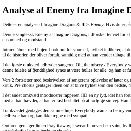
Analyse af Enemy fra Imagine 
Dette er en analyse af Imagine Dragons & JIDs
Enemy
. Hvis du er på
Denne sangtekst, Enemy af Imagine Dragons, udforsker temaet for at vær
ensomhed og modstand.
Introen åbner med linjen Look out for yourself, hvilket indikerer, at d
til de historier, der bliver fortalt, samtidig med at han vender tilbage
I det første omkvæd udbryder sangeren Oh, the misery / Everybody want
denne følelse af fjendtlighed synes at være fælles for alle, og han er fu
Vers 2 fortsætter med beskrivelsen af ​​sangerens oplevelse af latter
kritik. Pre-chorus gentager ideen om at blive hyldet som den bedste, m
I det andet omkvæd introducerer rapperen JID en ny lyd, idet han fo
med at han hævder, at han er fast besluttet på at forfølge sin vej. Han h
I omkvædet gentages den samme linje, Everybody wants to be my enemy,
nedbryde ham og kan ikke regne med sympati.
Outroen gentager linjen Pray it away, I swear Ill never be a saint, hvil
og må derfor lære at beskytte sig selv.