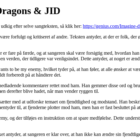
Dragons & JID
 udkig efter selve sangteksten, så klik her:
https://genius.com/Imagine-d
e forfulgt og kritiseret af andre. Teksten antyder, at der er folk, der 
er er fare på færde, og at sangeren skal være forsigtig med, hvordan han 
 til en verden, der tidligere var venligsindet. Dette antyder, at noget er
s to be my enemy, hvilket tyder på, at han føler, at alle ønsker at vær
ldt forberedt på at håndtere det.
 og nedladende kommentarer rettet mod ham. Han gemmer disse ord og bruge
en derefter blive hadet, når man vender ryggen til.
rtsætter med at udforske temaet om fjendtlighed og modstand. Han beskr
entyder til, at fjenderne plotter mod ham, men han er fast besluttet på at 
 og der tilføjes en instruktion om at spare medfølelse. Dette understr
ket antyder, at sangeren er klar over, at han ikke kan ændre sin fjendtli