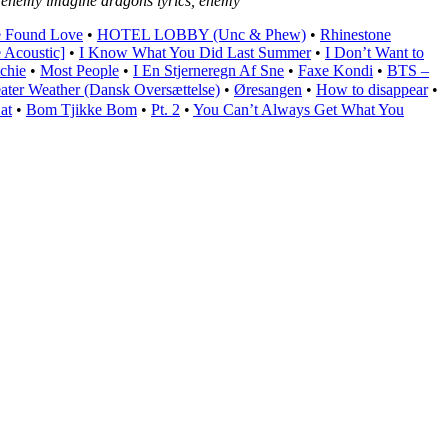
, enemy imagine dragons lyrics, enemy
 Found Love
•
HOTEL LOBBY (Unc & Phew)
•
Rhinestone
e Acoustic]
•
I Know What You Did Last Summer
•
I Don’t Want to
chie
•
Most People
•
I En Stjerneregn Af Sne
•
Faxe Kondi
•
BTS –
ter Weather (Dansk Oversættelse)
•
Øresangen
•
How to disappear
•
at
•
Bom Tjikke Bom
•
Pt. 2
•
You Can’t Always Get What You