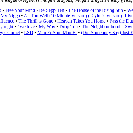
ane league of legends] imagine dragons, imagine dragons enemy lyrics
o
•
Free Your Mind
•
Re-Sepp-Ten
•
The House of the Rising Sun
•
We
•
My Nigga
•
All Too Well (10 Minute Version) (Taylor’s Version) [Liv
nfluence
•
The Thrill is Gone
•
Heaven Takes You Home
•
Pass the Dut
y night
•
Overleve
•
My Way
•
Drop Top
•
The Neighbourhood – Swea
ey’s Comet
•
LSD
•
Man Er Som Man Er
•
(Did Somebody Say) Just E