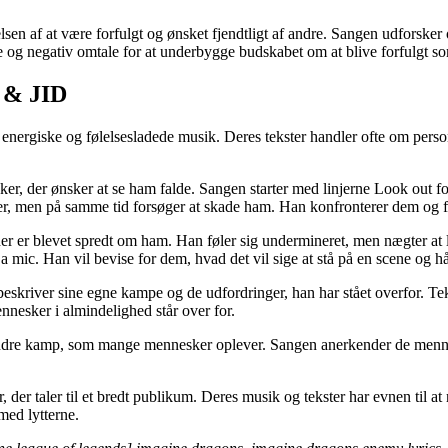
lsen af ​​at være forfulgt og ønsket fjendtligt af andre. Sangen udforske
se og negativ omtale for at underbygge budskabet om at blive forfulgt s
s & JID
energiske og følelsesladede musik. Deres tekster handler ofte om pers
 der ønsker at se ham falde. Sangen starter med linjerne Look out for y
 men på samme tid forsøger at skade ham. Han konfronterer dem og for
der er blevet spredt om ham. Han føler sig undermineret, men nægter at l
 a mic. Han vil bevise for dem, hvad det vil sige at stå på en scene og
beskriver sine egne kampe og de udfordringer, han har stået overfor. Tek
nesker i almindelighed står over for.
n indre kamp, som mange mennesker oplever. Sangen anerkender de menn
 der taler til et bredt publikum. Deres musik og tekster har evnen til 
med lytterne.