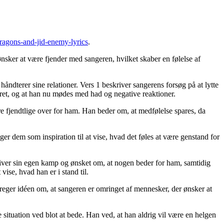
ragons-and-jid-enemy-lyrics
.
ønsker at være fjender med sangeren, hvilket skaber en følelse af
håndterer sine relationer. Vers 1 beskriver sangerens forsøg på at lytte
 ændret, og at han nu mødes med had og negative reaktioner.
e fjendtlige over for ham. Han beder om, at medfølelse spares, da
r dem som inspiration til at vise, hvad det føles at være genstand for
iver sin egen kamp og ønsket om, at nogen beder for ham, samtidig
vise, hvad han er i stand til.
eger idéen om, at sangeren er omringet af mennesker, der ønsker at
ge situation ved blot at bede. Han ved, at han aldrig vil være en helgen