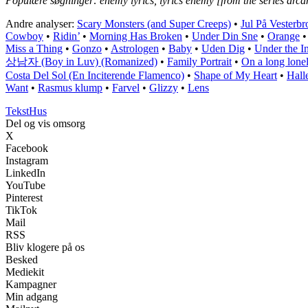
Populære søgninger: enemy lyrics, lyrics enemy [from the series arc
Andre analyser:
Scary Monsters (and Super Creeps)
•
Jul På Vesterbr
Cowboy
•
Ridin’
•
Morning Has Broken
•
Under Din Sne
•
Orange
Miss a Thing
•
Gonzo
•
Astrologen
•
Baby
•
Uden Dig
•
Under the I
상남자 (Boy in Luv) (Romanized)
•
Family Portrait
•
On a long lonel
Costa Del Sol (En Inciterende Flamenco)
•
Shape of My Heart
•
Hall
Want
•
Rasmus klump
•
Farvel
•
Glizzy
•
Lens
Tekst
Hus
Del og vis omsorg
X
Facebook
Instagram
LinkedIn
YouTube
Pinterest
TikTok
Mail
RSS
Bliv klogere på os
Besked
Mediekit
Kampagner
Min adgang