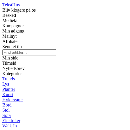
Tekst
Hus
Bliv klogere på os
Besked
Mediekit
Kampagner
Min adgang
Mailnyt
Affiliate
Send et tip
Min side
Tilmeld
Nyhedsbrev
Kategorier
Trends
Lys
Planter
Kunst
Hvidevarer
Bord
Stol
Sofa
Elektriker
Walk In