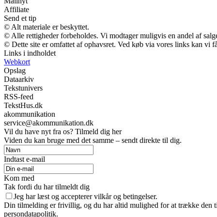
Mailnyt
Affiliate
Send et tip
© Alt materiale er beskyttet.
© Alle rettigheder forbeholdes. Vi modtager muligvis en andel af salge
© Dette site er omfattet af ophavsret. Ved køb via vores links kan vi
Links i indholdet
Webkort
Opslag
Dataarkiv
Tekstunivers
RSS-feed
TekstHus.dk
akommunikation
service@akommunikation.dk
Vil du have nyt fra os? Tilmeld dig her
Viden du kan bruge med det samme – sendt direkte til dig.
Indtast e-mail
Kom med
Tak fordi du har tilmeldt dig
Jeg har læst og accepterer vilkår og betingelser.
Din tilmelding er frivillig, og du har altid mulighed for at trække den
persondatapolitik.