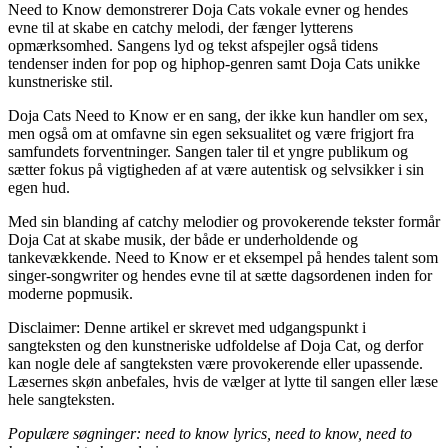
Need to Know demonstrerer Doja Cats vokale evner og hendes
evne til at skabe en catchy melodi, der fænger lytterens
opmærksomhed. Sangens lyd og tekst afspejler også tidens
tendenser inden for pop og hiphop-genren samt Doja Cats unikke
kunstneriske stil.
Doja Cats Need to Know er en sang, der ikke kun handler om sex,
men også om at omfavne sin egen seksualitet og være frigjort fra
samfundets forventninger. Sangen taler til et yngre publikum og
sætter fokus på vigtigheden af at være autentisk og selvsikker i sin
egen hud.
Med sin blanding af catchy melodier og provokerende tekster formår
Doja Cat at skabe musik, der både er underholdende og
tankevækkende. Need to Know er et eksempel på hendes talent som
singer-songwriter og hendes evne til at sætte dagsordenen inden for
moderne popmusik.
Disclaimer: Denne artikel er skrevet med udgangspunkt i
sangteksten og den kunstneriske udfoldelse af Doja Cat, og derfor
kan nogle dele af sangteksten være provokerende eller upassende.
Læsernes skøn anbefales, hvis de vælger at lytte til sangen eller læse
hele sangteksten.
Populære søgninger: need to know lyrics, need to know, need to