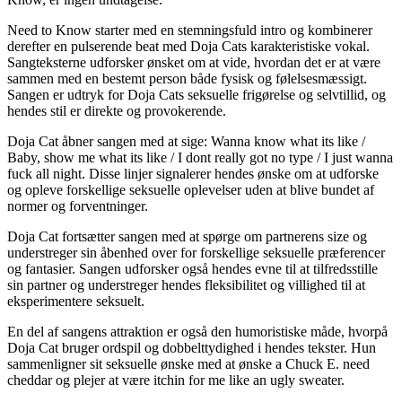
Need to Know starter med en stemningsfuld intro og kombinerer
derefter en pulserende beat med Doja Cats karakteristiske vokal.
Sangteksterne udforsker ønsket om at vide, hvordan det er at være
sammen med en bestemt person både fysisk og følelsesmæssigt.
Sangen er udtryk for Doja Cats seksuelle frigørelse og selvtillid, og
hendes stil er direkte og provokerende.
Doja Cat åbner sangen med at sige: Wanna know what its like /
Baby, show me what its like / I dont really got no type / I just wanna
fuck all night. Disse linjer signalerer hendes ønske om at udforske
og opleve forskellige seksuelle oplevelser uden at blive bundet af
normer og forventninger.
Doja Cat fortsætter sangen med at spørge om partnerens size og
understreger sin åbenhed over for forskellige seksuelle præferencer
og fantasier. Sangen udforsker også hendes evne til at tilfredsstille
sin partner og understreger hendes fleksibilitet og villighed til at
eksperimentere seksuelt.
En del af sangens attraktion er også den humoristiske måde, hvorpå
Doja Cat bruger ordspil og dobbelttydighed i hendes tekster. Hun
sammenligner sit seksuelle ønske med at ønske a Chuck E. need
cheddar og plejer at være itchin for me like an ugly sweater.