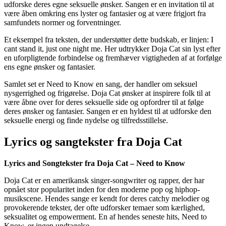
udforske deres egne seksuelle ønsker. Sangen er en invitation til at
være åben omkring ens lyster og fantasier og at være frigjort fra
samfundets normer og forventninger.
Et eksempel fra teksten, der understøtter dette budskab, er linjen: I
cant stand it, just one night me. Her udtrykker Doja Cat sin lyst efter
en uforpligtende forbindelse og fremhæver vigtigheden af at forfølge
ens egne ønsker og fantasier.
Samlet set er Need to Know en sang, der handler om seksuel
nysgerrighed og frigørelse. Doja Cat ønsker at inspirere folk til at
være åbne over for deres seksuelle side og opfordrer til at følge
deres ønsker og fantasier. Sangen er en hyldest til at udforske den
seksuelle energi og finde nydelse og tilfredsstillelse.
Lyrics og sangtekster fra Doja Cat
Lyrics and Songtekster fra Doja Cat – Need to Know
Doja Cat er en amerikansk singer-songwriter og rapper, der har
opnået stor popularitet inden for den moderne pop og hiphop-
musikscene. Hendes sange er kendt for deres catchy melodier og
provokerende tekster, der ofte udforsker temaer som kærlighed,
seksualitet og empowerment. En af hendes seneste hits, Need to
Know, er ingen undtagelse.