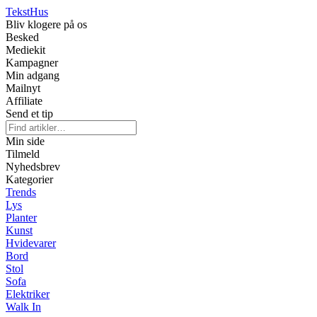
Tekst
Hus
Bliv klogere på os
Besked
Mediekit
Kampagner
Min adgang
Mailnyt
Affiliate
Send et tip
Min side
Tilmeld
Nyhedsbrev
Kategorier
Trends
Lys
Planter
Kunst
Hvidevarer
Bord
Stol
Sofa
Elektriker
Walk In