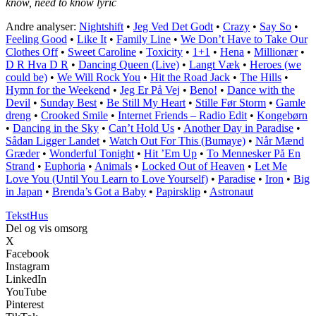
know, need to know lyric
Andre analyser:
Nightshift
•
Jeg Ved Det Godt
•
Crazy
•
Say So
•
Feeling Good
•
Like It
•
Family Line
•
We Don’t Have to Take Our
Clothes Off
•
Sweet Caroline
•
Toxicity
•
1+1
•
Hena
•
Millionær
•
D R Hva D R
•
Dancing Queen (Live)
•
Langt Væk
•
Heroes (we
could be)
•
We Will Rock You
•
Hit the Road Jack
•
The Hills
•
Hymn for the Weekend
•
Jeg Er På Vej
•
Beno!
•
Dance with the
Devil
•
Sunday Best
•
Be Still My Heart
•
Stille Før Storm
•
Gamle
dreng
•
Crooked Smile
•
Internet Friends – Radio Edit
•
Kongebørn
•
Dancing in the Sky
•
Can’t Hold Us
•
Another Day in Paradise
•
Sådan Ligger Landet
•
Watch Out For This (Bumaye)
•
Når Mænd
Græder
•
Wonderful Tonight
•
Hit ’Em Up
•
To Mennesker På En
Strand
•
Euphoria
•
Animals
•
Locked Out of Heaven
•
Let Me
Love You (Until You Learn to Love Yourself)
•
Paradise
•
Iron
•
Big
in Japan
•
Brenda’s Got a Baby
•
Papirsklip
•
Astronaut
Tekst
Hus
Del og vis omsorg
X
Facebook
Instagram
LinkedIn
YouTube
Pinterest