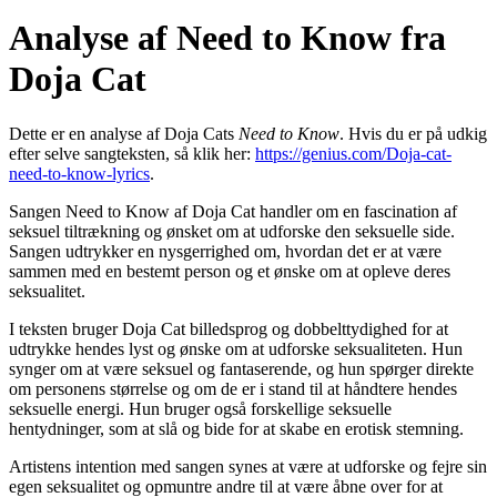
Analyse af Need to Know fra
Doja Cat
Dette er en analyse af Doja Cats
Need to Know
. Hvis du er på udkig
efter selve sangteksten, så klik her:
https://genius.com/Doja-cat-
need-to-know-lyrics
.
Sangen Need to Know af Doja Cat handler om en fascination af
seksuel tiltrækning og ønsket om at udforske den seksuelle side.
Sangen udtrykker en nysgerrighed om, hvordan det er at være
sammen med en bestemt person og et ønske om at opleve deres
seksualitet.
I teksten bruger Doja Cat billedsprog og dobbelttydighed for at
udtrykke hendes lyst og ønske om at udforske seksualiteten. Hun
synger om at være seksuel og fantaserende, og hun spørger direkte
om personens størrelse og om de er i stand til at håndtere hendes
seksuelle energi. Hun bruger også forskellige seksuelle
hentydninger, som at slå og bide for at skabe en erotisk stemning.
Artistens intention med sangen synes at være at udforske og fejre sin
egen seksualitet og opmuntre andre til at være åbne over for at