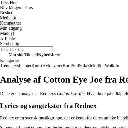
Tekst
Hus
Bliv klogere på os
Besked
Mediekit
Kampagner
Min adgang
Mailnyt
Affiliate
Send et tip
Min side
Tilmeld
Nyhedsbrev
Kategorier
Trends
Lys
Planter
Kunst
Hvidevarer
Bord
Stol
Sofa
Elektriker
Walk In
Analyse af Cotton Eye Joe fra R
Dette er en analyse af Rednexs
Cotton Eye Joe
. Hvis du er på udkig ef
Lyrics og sangtekster fra Rednex
Rednex er en svensk musikgruppe, der er kendt for deres unikke blandi
Sangen er blevet et populært festnummer med dens energiske rytmer og i