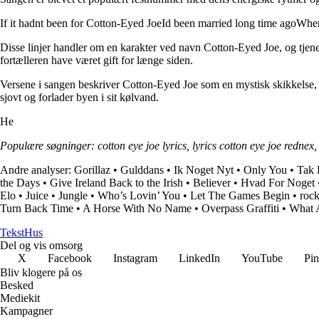
If it hadnt been for Cotton-Eyed JoeId been married long time agoW
Disse linjer handler om en karakter ved navn Cotton-Eyed Joe, og tjene
fortælleren have været gift for længe siden.
Versene i sangen beskriver Cotton-Eyed Joe som en mystisk skikkelse, de
sjovt og forlader byen i sit kølvand.
He
Populære søgninger: cotton eye joe lyrics, lyrics cotton eye joe rednex,
Andre analyser:
Gorillaz
•
Gulddans
•
Ik Noget Nyt
•
Only You
•
Tak 
the Days
•
Give Ireland Back to the Irish
•
Believer
•
Hvad For Noget
Elo
•
Juice
•
Jungle
•
Who’s Lovin’ You
•
Let The Games Begin
•
​​roc
Turn Back Time
•
A Horse With No Name
•
Overpass Graffiti
•
What 
Tekst
Hus
Del og vis omsorg
X
Facebook
Instagram
LinkedIn
YouTube
Pin
Bliv klogere på os
Besked
Mediekit
Kampagner