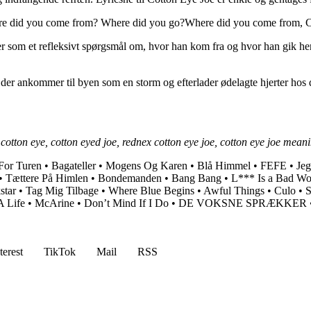
here did you come from? Where did you go?Where did you come from, 
r som et refleksivt spørgsmål om, hvor han kom fra og hvor han gik hen.
r ankommer til byen som en storm og efterlader ødelagte hjerter hos de 
 cotton eye, cotton eyed joe, rednex cotton eye joe, cotton eye joe mean
For Turen
•
Bagateller
•
Mogens Og Karen
•
Blå Himmel
•
FEFE
•
Je
•
Tættere På Himlen
•
Bondemanden
•
Bang Bang
•
L*** Is a Bad Wo
kstar
•
Tag Mig Tilbage
•
Where Blue Begins
•
Awful Things
•
Culo
•
S
A Life
•
McArine
•
Don’t Mind If I Do
•
DE VOKSNE SPRÆKKER
terest
TikTok
Mail
RSS