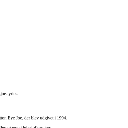
joe-lyrics
.
ton Eye Joe, der blev udgivet i 1994.
ere gange i løbet af sangen: