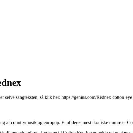
ednex
ter selve sangteksten, så klik her:
https://genius.com/Rednex-cotton-eye-
ng af countrymusik og europop. Et af deres mest ikoniske numre er Cot
ndfangende refræn. Lyricsne til Cotton Eye Joe er enkle og gentages fl