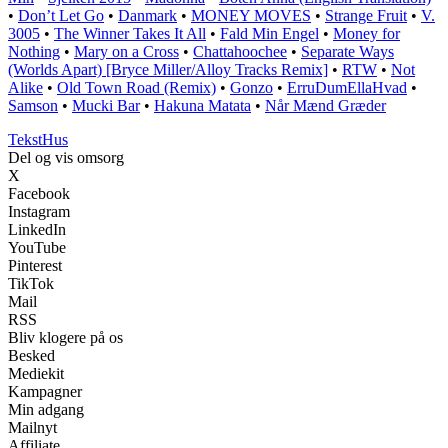
•
Don’t Let Go
•
Danmark
•
MONEY MOVES
•
Strange Fruit
•
V.
3005
•
The Winner Takes It All
•
Fald Min Engel
•
Money for
Nothing
•
Mary on a Cross
•
Chattahoochee
•
Separate Ways
(Worlds Apart) [Bryce Miller/Alloy Tracks Remix]
•
RTW
•
Not
Alike
•
Old Town Road (Remix)
•
Gonzo
•
ErruDumEllaHvad
•
Samson
•
Mucki Bar
•
Hakuna Matata
•
Når Mænd Græder
Tekst
Hus
Del og vis omsorg
X
Facebook
Instagram
LinkedIn
YouTube
Pinterest
TikTok
Mail
RSS
Bliv klogere på os
Besked
Mediekit
Kampagner
Min adgang
Mailnyt
Affiliate