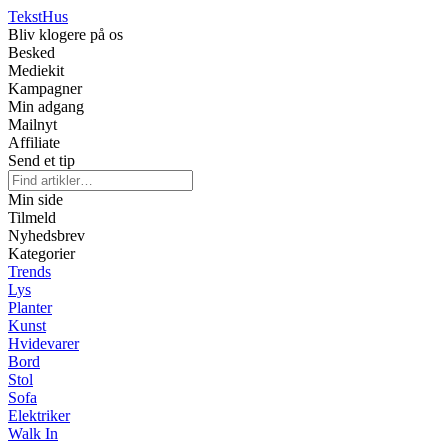
Tekst
Hus
Bliv klogere på os
Besked
Mediekit
Kampagner
Min adgang
Mailnyt
Affiliate
Send et tip
Min side
Tilmeld
Nyhedsbrev
Kategorier
Trends
Lys
Planter
Kunst
Hvidevarer
Bord
Stol
Sofa
Elektriker
Walk In