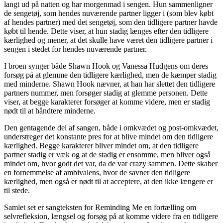
langt ud på natten og har morgenmad i sengen. Hun sammenligner
de sengetøj, som hendes nuværende partner ligger i (som blev købt
af hendes partner) med det sengetøj, som den tidligere partner havde
købt til hende. Dette viser, at hun stadig længes efter den tidligere
kærlighed og mener, at det skulle have været den tidligere partner i
sengen i stedet for hendes nuværende partner.
I broen synger både Shawn Hook og Vanessa Hudgens om deres
forsøg på at glemme den tidligere kærlighed, men de kæmper stadig
med minderne. Shawn Hook nævner, at han har slettet den tidligere
partners nummer, men forsøger stadig at glemme personen. Dette
viser, at begge karakterer forsøger at komme videre, men er stadig
nødt til at håndtere minderne.
Den gentagende del af sangen, både i omkvædet og post-omkvædet,
understreger det konstante pres for at blive mindet om den tidligere
kærlighed. Begge karakterer bliver mindet om, at den tidligere
partner stadig er væk og at de stadig er ensomme, men bliver også
mindet om, hvor godt det var, da de var crazy sammen. Dette skaber
en fornemmelse af ambivalens, hvor de savner den tidligere
kærlighed, men også er nødt til at acceptere, at den ikke længere er
til stede.
Samlet set er sangteksten for Reminding Me en fortælling om
selvrefleksion, længsel og forsøg på at komme videre fra en tidligere