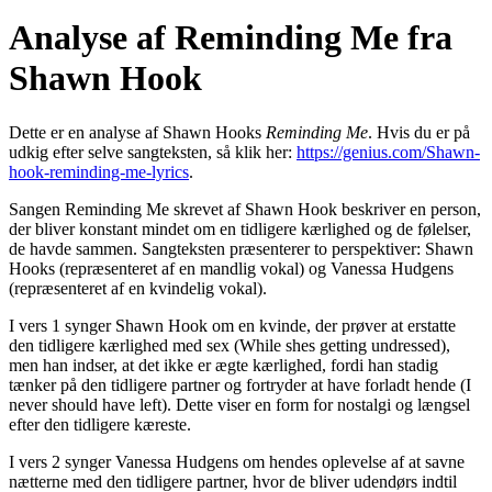
Analyse af Reminding Me fra
Shawn Hook
Dette er en analyse af Shawn Hooks
Reminding Me
. Hvis du er på
udkig efter selve sangteksten, så klik her:
https://genius.com/Shawn-
hook-reminding-me-lyrics
.
Sangen Reminding Me skrevet af Shawn Hook beskriver en person,
der bliver konstant mindet om en tidligere kærlighed og de følelser,
de havde sammen. Sangteksten præsenterer to perspektiver: Shawn
Hooks (repræsenteret af en mandlig vokal) og Vanessa Hudgens
(repræsenteret af en kvindelig vokal).
I vers 1 synger Shawn Hook om en kvinde, der prøver at erstatte
den tidligere kærlighed med sex (While shes getting undressed),
men han indser, at det ikke er ægte kærlighed, fordi han stadig
tænker på den tidligere partner og fortryder at have forladt hende (I
never should have left). Dette viser en form for nostalgi og længsel
efter den tidligere kæreste.
I vers 2 synger Vanessa Hudgens om hendes oplevelse af at savne
nætterne med den tidligere partner, hvor de bliver udendørs indtil