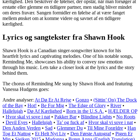
kærlighed. Den beskriver de følelser, der opstår, når man forsøger at
erstatte eller glemme en tidligere partner, men stadig bliver mindet
om deres fravær. Sangen formidler en følelse af at være fanget
mellem ønsket om at komme videre og savnet af en tidligere
kærlighed.
Lyrics og sangtekster fra Shawn Hook
Shawn Hook is a Canadian singer-songwriter known for his
heartfelt lyrics and captivating melodies. One of his notable songs,
Reminding Me, showcases his ability to convey raw emotion
through his music. Lets take a closer look at the lyrics and the story
behind them.
The chorus of Reminding Me sung by Shawn Hook and featuring
Vanessa Hudgens goes:
Andre analyser:
At Dø Er At Rejse
•
Gonzo
•
(Sittin’ On) The Dock
of the Bay
•
Hot!
•
Be For Mig
•
The Edge of Glory
•
River
•
Hallelujah
•
Dø Af Kærlighed
•
Born in the U.S.A.
•
HÆLDER OP
•
Hvor skal vi sove i nat
•
Pakker Bar
•
Blinding Lights
•
No Roots
•
Devil Eyes
•
Hallelujah
•
Ta’ og fuck af
•
Hvor skal vi sove i nat
•
Den Anden Verden
•
Sad
•
Glemmer Du
•
Til Mine Forældre
•
Han
Tog Et Nattog
•
Et Helt Nyt Liv
•
Den Første Autograf
•
Pigen Er
Min
•
Sjeiken 2015
•
Madonna
•
Boten Anna (English Translation)