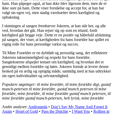
ham. Han påpeger også, at han ikke blev ligesom dem, men de er
ikke sure på ham. Dette viser forståelse og accept for, at han har
valgt sin egen vej, men stadig værdsætter deres kærlighed og
opbakning.
I slutningen af sangen fremhæver Jokeren, at han står her, og alle
ved, hvordan det gik. Han rejser sig op som en triumf, fordi
kærlighed går begge veje. Dette er en positiv og håbefuld afslutning
på sangen, der viser, at kærligheden fra hans forældre har spillet en
vigtig rolle for hans personlige vækst og succes.
Til Mine Forældre er en dybtfølt og personlig sang, der reflekterer
Jokerens taknemmelighed og respekt for hans forældre.
Sangteksterne afspejler temaet om kærlighed, og hvordan det er
gensidigt mellem forældre og børn. Jokeren formår at levere denne
besked på en ærlig og oprigtig måde, samtidig med at han udtrykker
sin egen individualitet og selvstændighed.
Populære søgninger: til mine forældre, til mine forældre digt, gustaf
munch-petersen til mine forældre, gustaf munch petersen til mine
forældre, mine forældre, til mine forældre gustaf munch petersen, til
mine forældre gustaf munch-petersen, helt lyrisk, mine forældre
Andre analyser:
Andromeda
•
Don’t Say My Name And Forget It
Again
•
Heart of Gold
•
Pass the Dutchie
•
I Want You
•
Rolling in