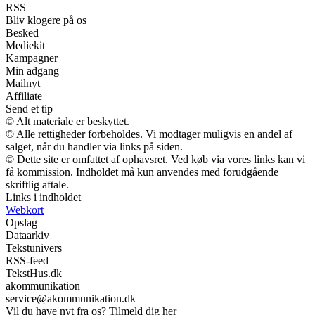
RSS
Bliv klogere på os
Besked
Mediekit
Kampagner
Min adgang
Mailnyt
Affiliate
Send et tip
© Alt materiale er beskyttet.
© Alle rettigheder forbeholdes. Vi modtager muligvis en andel af
salget, når du handler via links på siden.
© Dette site er omfattet af ophavsret. Ved køb via vores links kan vi
få kommission. Indholdet må kun anvendes med forudgående
skriftlig aftale.
Links i indholdet
Webkort
Opslag
Dataarkiv
Tekstunivers
RSS-feed
TekstHus.dk
akommunikation
service@akommunikation.dk
Vil du have nyt fra os? Tilmeld dig her