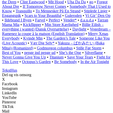
the Deep
•
Clint Eastwood
•
Mit Hood
•
Uha Da Da
•
​go
•
Forgot
About Dre
•
If Tomorrow Never Comes
•
Somebody That I Used to
Know
•
Tranquillo
•
To Mennesker På En Strand
•
Stiplede Linjer
•
Engangspik
•
Scars to Your Beautiful
•
Guleroden
•
Vi Gir’ Den Op
•
Ildebrand I Byen
•
Farvel
•
Perfect
•
Vender*
•
​d.a.u.d.a
•
Tarzan
Mama Mia
•
Kickflipper
•
Min Store Kærlighed
•
Billie Eilish –
everything i wanted (Dansk Oversættelse)
•
Daylight
•
Vegedream –
Ramenez la coupe à la maison (English Translation)
•
Merry Xmas
Everybody
•
Kvinde Min
•
The Garden’s Tale
•
Someone Like You
(Live Acoustic)
•
Vær Dig Selv*
•
Yakuza – ばかみたい (Baka
Mitai) (Romanized)
•
Godmorgon columbus
•
Stille Før Storm
•
Best of You
•
​penge ind penge ud
•
She’s the One
•
Silverflame
•
Never Gonna Give You Up
•
Titanium
•
Save Your Tears
•
Fight for
This Love
•
Octopus’s Garden
•
Be Somebody
•
In the Air Tonight
Tekst
Hus
Del og vis omsorg
X
Facebook
Instagram
LinkedIn
YouTube
Pinterest
TikTok
Mail