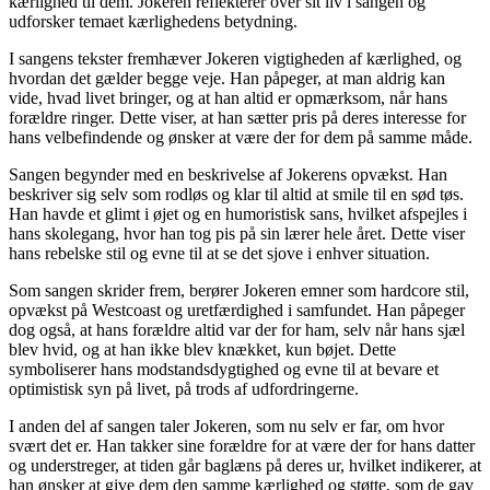
kærlighed til dem. Jokeren reflekterer over sit liv i sangen og
udforsker temaet kærlighedens betydning.
I sangens tekster fremhæver Jokeren vigtigheden af kærlighed, og
hvordan det gælder begge veje. Han påpeger, at man aldrig kan
vide, hvad livet bringer, og at han altid er opmærksom, når hans
forældre ringer. Dette viser, at han sætter pris på deres interesse for
hans velbefindende og ønsker at være der for dem på samme måde.
Sangen begynder med en beskrivelse af Jokerens opvækst. Han
beskriver sig selv som rodløs og klar til altid at smile til en sød tøs.
Han havde et glimt i øjet og en humoristisk sans, hvilket afspejles i
hans skolegang, hvor han tog pis på sin lærer hele året. Dette viser
hans rebelske stil og evne til at se det sjove i enhver situation.
Som sangen skrider frem, berører Jokeren emner som hardcore stil,
opvækst på Westcoast og uretfærdighed i samfundet. Han påpeger
dog også, at hans forældre altid var der for ham, selv når hans sjæl
blev hvid, og at han ikke blev knækket, kun bøjet. Dette
symboliserer hans modstandsdygtighed og evne til at bevare et
optimistisk syn på livet, på trods af udfordringerne.
I anden del af sangen taler Jokeren, som nu selv er far, om hvor
svært det er. Han takker sine forældre for at være der for hans datter
og understreger, at tiden går baglæns på deres ur, hvilket indikerer, at
han ønsker at give dem den samme kærlighed og støtte, som de gav