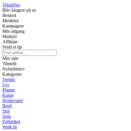
Tekst
Hus
Bliv klogere på os
Besked
Mediekit
Kampagner
Min adgang
Mailnyt
Affiliate
Send et tip
Min side
Tilmeld
Nyhedsbrev
Kategorier
Trends
Lys
Planter
Kunst
Hvidevarer
Bord
Stol
Sofa
Elektriker
Walk In