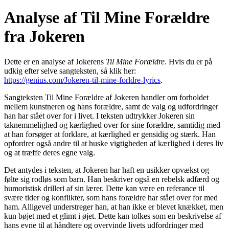
Analyse af Til Mine Forældre
fra Jokeren
Dette er en analyse af Jokerens
Til Mine Forældre
. Hvis du er på
udkig efter selve sangteksten, så klik her:
https://genius.com/Jokeren-til-mine-forldre-lyrics
.
Sangteksten Til Mine Forældre af Jokeren handler om forholdet
mellem kunstneren og hans forældre, samt de valg og udfordringer
han har stået over for i livet. I teksten udtrykker Jokeren sin
taknemmelighed og kærlighed over for sine forældre, samtidig med
at han forsøger at forklare, at kærlighed er gensidig og stærk. Han
opfordrer også andre til at huske vigtigheden af kærlighed i deres liv
og at træffe deres egne valg.
Det antydes i teksten, at Jokeren har haft en usikker opvækst og
følte sig rodløs som barn. Han beskriver også en rebelsk adfærd og
humoristisk drilleri af sin lærer. Dette kan være en referance til
svære tider og konflikter, som hans forældre har stået over for med
ham. Alligevel understreger han, at han ikke er blevet knækket, men
kun bøjet med et glimt i øjet. Dette kan tolkes som en beskrivelse af
hans evne til at håndtere og overvinde livets udfordringer med