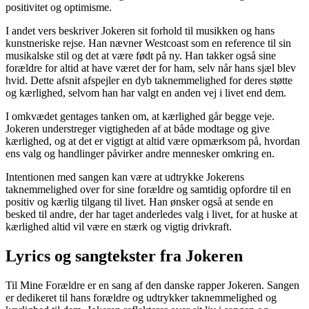
positivitet og optimisme.
I andet vers beskriver Jokeren sit forhold til musikken og hans
kunstneriske rejse. Han nævner Westcoast som en reference til sin
musikalske stil og det at være født på ny. Han takker også sine
forældre for altid at have været der for ham, selv når hans sjæl blev
hvid. Dette afsnit afspejler en dyb taknemmelighed for deres støtte
og kærlighed, selvom han har valgt en anden vej i livet end dem.
I omkvædet gentages tanken om, at kærlighed går begge veje.
Jokeren understreger vigtigheden af at både modtage og give
kærlighed, og at det er vigtigt at altid være opmærksom på, hvordan
ens valg og handlinger påvirker andre mennesker omkring en.
Intentionen med sangen kan være at udtrykke Jokerens
taknemmelighed over for sine forældre og samtidig opfordre til en
positiv og kærlig tilgang til livet. Han ønsker også at sende en
besked til andre, der har taget anderledes valg i livet, for at huske at
kærlighed altid vil være en stærk og vigtig drivkraft.
Lyrics og sangtekster fra Jokeren
Til Mine Forældre er en sang af den danske rapper Jokeren. Sangen
er dedikeret til hans forældre og udtrykker taknemmelighed og