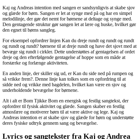
Kaj og Andreas intention med sangen er sandsynligvis at skabe sjov
og glæde for børn. Sangen er let at synge med på og har en simpel
melodilinje, der gør det nemt for børnene at deltage og synge med.
Den gentagende struktur gør sangen let at lære og huske, hvilket gør
den egnet til børns sangleg.
For eksempel opfordrer linjen Kan du dreje rundt og rundt og rundt
og rundt og rundt? børnene til at dreje rundt og have det sjovt med at
bevæge sig rundt i cirkler. Dette understøttes af gentagelsen af ordet
dreje og den efterfølgende gentagelse af hoppe som en måde at
forstærke og forlænge aktiviteten.
En anden linje, der skiller sig ud, er Kan du side ned på rumpen og
så vrikke frem?. Denne linje kan tolkes som en opfordring til at
sidde ned og vrikke med bagdelen, hvilket kan være en sjov og
underholdende bevægelse for børnene.
Alt i alt er Bom Tjikke Bom en energisk og festlig sangtekst, der
opfordrer til fysisk aktivitet og glæde. Sangen skaber en festlig
atmosfære og motiverer børn til at være aktive og lege. Kaj og
Andreas intention er at skabe sjov og glæde for børn og understøtte
deres fysiske udtryk gennem sang og bevægelse.
Lyrics og sangtekster fra Kaj og Andrea