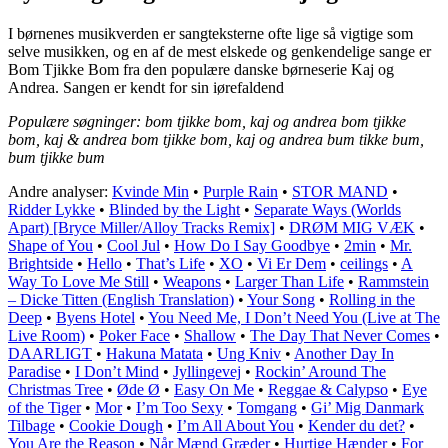
I børnenes musikverden er sangteksterne ofte lige så vigtige som
selve musikken, og en af de mest elskede og genkendelige sange er
Bom Tjikke Bom fra den populære danske børneserie Kaj og
Andrea. Sangen er kendt for sin iørefaldend
Populære søgninger: bom tjikke bom, kaj og andrea bom tjikke
bom, kaj & andrea bom tjikke bom, kaj og andrea bum tikke bum,
bum tjikke bum
Andre analyser:
Kvinde Min
•
Purple Rain
•
STOR MAND
•
Ridder Lykke
•
Blinded by the Light
•
Separate Ways (Worlds
Apart) [Bryce Miller/Alloy Tracks Remix]
•
DRØM MIG VÆK
•
Shape of You
•
Cool Jul
•
How Do I Say Goodbye
•
2min
•
Mr.
Brightside
•
Hello
•
That’s Life
•
XO
•
Vi Er Dem
•
​ceilings
•
A
Way To Love Me Still
•
Weapons
•
Larger Than Life
•
Rammstein
– Dicke Titten (English Translation)
•
Your Song
•
Rolling in the
Deep
•
Byens Hotel
•
You Need Me, I Don’t Need You (Live at The
Live Room)
•
Poker Face
•
Shallow
•
The Day That Never Comes
•
DAARLIGT
•
Hakuna Matata
•
Ung Kniv
•
Another Day In
Paradise
•
I Don’t Mind
•
Jyllingevej
•
Rockin’ Around The
Christmas Tree
•
Øde Ø
•
Easy On Me
•
Reggae & Calypso
•
Eye
of the Tiger
•
Mor
•
I’m Too Sexy
•
Tomgang
•
Gi’ Mig Danmark
Tilbage
•
Cookie Dough
•
I’m All About You
•
Kender du det?
•
You Are the Reason
•
Når Mænd Græder
•
Hurtige Hænder
•
For