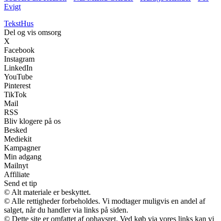
Evigt
Tekst
Hus
Del og vis omsorg
X
Facebook
Instagram
LinkedIn
YouTube
Pinterest
TikTok
Mail
RSS
Bliv klogere på os
Besked
Mediekit
Kampagner
Min adgang
Mailnyt
Affiliate
Send et tip
© Alt materiale er beskyttet.
© Alle rettigheder forbeholdes. Vi modtager muligvis en andel af
salget, når du handler via links på siden.
© Dette site er omfattet af ophavsret. Ved køb via vores links kan vi