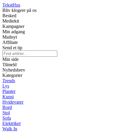
Tekst
Hus
Bliv klogere på os
Besked
Mediekit
Kampagner
Min adgang
Mailnyt
Affiliate
Send et tip
Min side
Tilmeld
Nyhedsbrev
Kategorier
Trends
Lys
Planter
Kunst
Hvidevarer
Bord
Stol
Sofa
Elektriker
Walk In