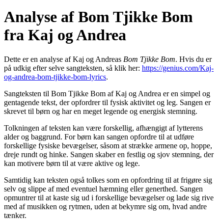
Analyse af Bom Tjikke Bom
fra Kaj og Andrea
Dette er en analyse af Kaj og Andreas
Bom Tjikke Bom
. Hvis du er
på udkig efter selve sangteksten, så klik her:
https://genius.com/Kaj-
og-andrea-bom-tjikke-bom-lyrics
.
Sangteksten til Bom Tjikke Bom af Kaj og Andrea er en simpel og
gentagende tekst, der opfordrer til fysisk aktivitet og leg. Sangen er
skrevet til børn og har en meget legende og energisk stemning.
Tolkningen af teksten kan være forskellig, afhængigt af lytterens
alder og baggrund. For børn kan sangen opfordre til at udføre
forskellige fysiske bevægelser, såsom at strække armene op, hoppe,
dreje rundt og hinke. Sangen skaber en festlig og sjov stemning, der
kan motivere børn til at være aktive og lege.
Samtidig kan teksten også tolkes som en opfordring til at frigøre sig
selv og slippe af med eventuel hæmning eller generthed. Sangen
opmuntrer til at kaste sig ud i forskellige bevægelser og lade sig rive
med af musikken og rytmen, uden at bekymre sig om, hvad andre
tænker.