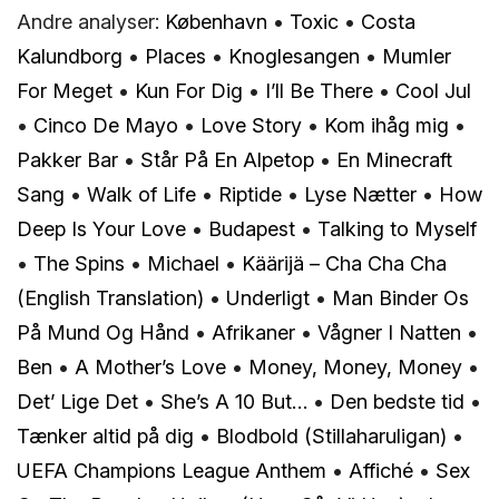
Andre analyser:
København
•
Toxic
•
Costa
Kalundborg
•
Places
•
Knoglesangen
•
Mumler
For Meget
•
Kun For Dig
•
I’ll Be There
•
Cool Jul
•
Cinco De Mayo
•
Love Story
•
Kom ihåg mig
•
Pakker Bar
•
Står På En Alpetop
•
En Minecraft
Sang
•
Walk of Life
•
Riptide
•
Lyse Nætter
•
How
Deep Is Your Love
•
Budapest
•
Talking to Myself
•
The Spins
•
Michael
•
Käärijä – Cha Cha Cha
(English Translation)
•
Underligt
•
Man Binder Os
På Mund Og Hånd
•
Afrikaner
•
Vågner I Natten
•
Ben
•
A Mother’s Love
•
Money, Money, Money
•
Det’ Lige Det
•
She’s A 10 But…
•
Den bedste tid
•
Tænker altid på dig
•
Blodbold (Stillaharuligan)
•
UEFA Champions League Anthem
•
Affiché
•
Sex