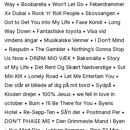
Way
•
Boobarella
•
Won’t Let Go
•
Feberdrømmer
Xx Dubai
•
Rock ‘n’ Roll People
•
Skovsangen
•
Got to Get You into My Life
•
Faxe Kondi
•
Long
Way Down
•
Fantastiske toyota
•
Visa vid
vindens ängar
•
Musikalske Venner
•
I Don’t Mind
•
Rasputin
•
The Gambler
•
Nothing’s Gonna Stop
Us Now
•
DRØM MIG VÆK
•
Baksmälla
•
Story
of My Life
•
Det Rent Og Skært Nødvendige
•
Sut
Min Klit
•
Lonely Road
•
Let Me Entertain You
•
Der står et billede af dig på mit bord
•
Sydpå
•
Kloden drejer
•
100% Jesus
•
​we fell in love in
october
•
Burn
•
I’ll Be There for You
•
Byens
Hotel
•
Re-Sepp-Ten
•
Så’n der
•
Postmand Per
•
DON’T PHASE ME
•
Den Grimmeste Mand I Byen